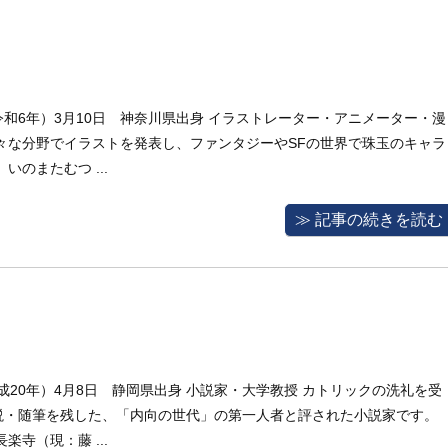
4年（令和6年）3月10日 神奈川県出身 イラストレーター・アニメーター・漫
々な分野でイラストを発表し、ファンタジーやSFの世界で珠玉のキャラ
のまたむつ ...
≫ 記事の続きを読む
（平成20年）4月8日 静岡県出身 小説家・大学教授 カトリックの洗礼を受
説・随筆を残した、「内向の世代」の第一人者と評された小説家です。
寺（現：藤 ...