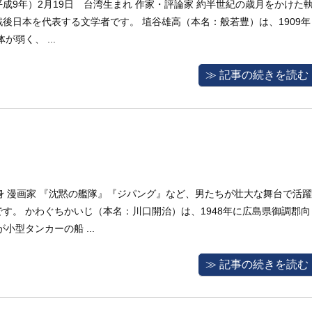
年（平成9年）2月19日 台湾生まれ 作家・評論家 約半世紀の歳月をかけた
後日本を代表する文学者です。 埴谷雄高（本名：般若豊）は、1909年
弱く、 ...
≫ 記事の続きを読む
県出身 漫画家 『沈黙の艦隊』『ジパング』など、男たちが壮大な舞台で活躍
す。 かわぐちかいじ（本名：川口開治）は、1948年に広島県御調郡向
型タンカーの船 ...
≫ 記事の続きを読む