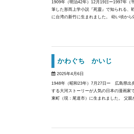
1909年（明治42年）12月19日ー1997
筆した形而上学小説『死靈』で知られる、戦
に台湾の新竹に生まれました。 幼い頃から体が
かわぐち かいじ
2025年4月6日
1948年（昭和23年）7月27日ー 広島
する大河ストーリーが人気の日本の漫画家で
東町（現：尾道市）に生まれました。 父親が小