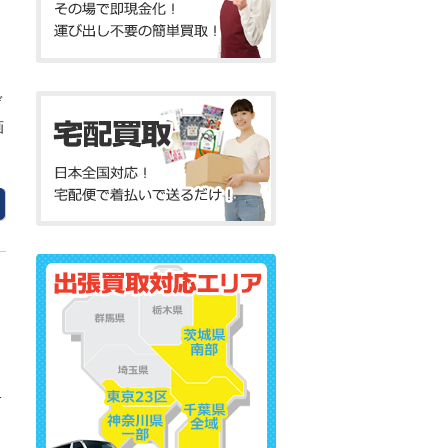
ゲ
画
サ