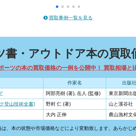
買取事例一覧を見る
ツ書・アウトドア本の買取
ポーツの本の買取価格の一例を公開中！ 買取相場と
作家名
出版
グ
阿部亮樹 (著), 岳人 (監修)
東京新聞出
ク登山技術全書)
野村 仁 (著)
山と溪谷社
大内 正伸
農山漁村文
格は、本の状態や市場価格などにより変動致します。あらかじ