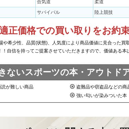
合気道
柔道
サバイバル
陸上競技
適正価格での買い取りをお約
場や希少性、品質(状態)、人気度により商品価値に見合った買
！！自信を持ってご提案させていただきますので、価値ある本
きないスポーツの本・アウトド
通読が難しい商品
盗難品や窃盗品などの商
強い匂いが染みついた本