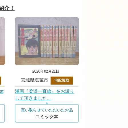
紹介！
2026年02月21日
2026年02月
宮城県塩竈市
青森県おいらせ町
宅配買取
st
漫画『柔道一直線』をお譲り
『ラグビー関連雑
して頂きました。
に買取りしました
買い取らせていただいたお品
買い取らせていた
コミック本
ラグビー