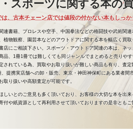
・スポーツに関する本の
では、古本チェーン店では値段の付かない本もしっか
関連書籍、プロレスや空手、中国拳法などの格闘技や武術関連
、植物観察、園芸本などのアウトドアに関する本を幅広く買取
書店にご相談下さい。スポーツ・アウトドア関連の本は、ネッ
商品、1冊1冊では難しくても同ジャンルでまとめると売りや
定されている為、買取やお取り扱いが難しい商品も有り、査定
種、提携実店舗への卸・販売、東京・神田神保町にある業者間
お取り扱いや高額査定が可能です。
ほしいとのご意見も多く頂いており、お客様の大切な本を出来
寄付や紙資源として再利用させて頂いておりますの是非ともご