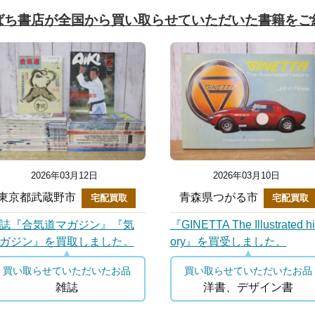
ばち書店が全国から買い取らせていただいた書籍をご
2026年03月12日
2026年03月10日
東京都武蔵野市
青森県つがる市
宅配買取
宅配買取
誌『合気道マガジン』『気
『GINETTA The Illustrated hi
ガジン』を買取しました。
ory』を買受しました。
買い取らせていただいたお品
買い取らせていただいたお品
雑誌
洋書、デザイン書