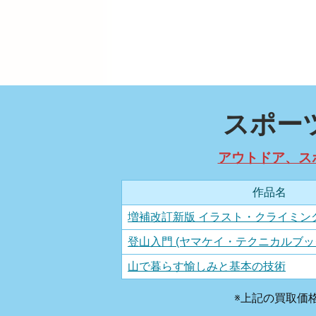
スポー
アウトドア、ス
作品名
増補改訂新版 イラスト・クライミン
登山入門 (ヤマケイ・テクニカルブッ
山で暮らす愉しみと基本の技術
※上記の買取価