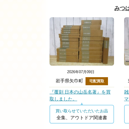
みつ
2026年07月09日
岩手県矢巾町
宅配買取
『覆刻 日本の山岳名著』を買
雑
取しました。
マ
買い取らせていただいたお品
全集、アウトドア関連書