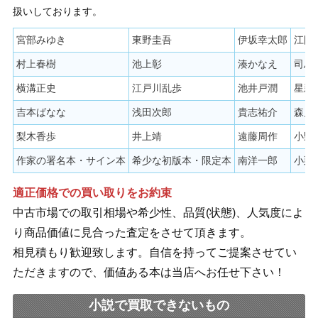
扱いしております。
宮部みゆき
東野圭吾
伊坂幸太郎
江國
村上春樹
池上彰
湊かなえ
司馬
横溝正史
江戸川乱歩
池井戸潤
星新
吉本ばなな
浅田次郎
貴志祐介
森見
梨木香歩
井上靖
遠藤周作
小野
作家の署名本・サイン本
希少な初版本・限定本
南洋一郎
小栗
適正価格での買い取りをお約束
中古市場での取引相場や希少性、品質(状態)、人気度によ
り商品価値に見合った査定をさせて頂きます。
相見積もり歓迎致します。自信を持ってご提案させてい
ただきますので、価値ある本は当店へお任せ下さい！
小説で買取できないもの