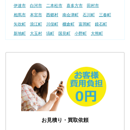
伊達市
白河市
二本松市
喜多方市
田村市
相馬市
本宮市
西郷村
南会津町
石川町
三春町
矢吹町
浪江町
川俣町
棚倉町
富岡町
鏡石町
新地町
大玉村
塙町
国見町
小野町
大熊町
桑折町
会津坂下町
平田村
泉崎村
猪苗代町
双葉町
浅川町
西会津町
玉川村
楢葉町
川内村
磐梯町
中島村
広野町
飯舘村
天栄村
葛尾村
福島市
郡山市
いわき市
新潟県
上越市
長岡市
新潟市西区
新潟市東区
新潟市秋葉区
三条市
新発田市
柏崎市
燕市
五泉市
十日町市
新潟市南区
南魚沼市
村上市
お見積り・買取依頼
新潟市西蒲区
新潟市江南区
新潟市北区
加茂市