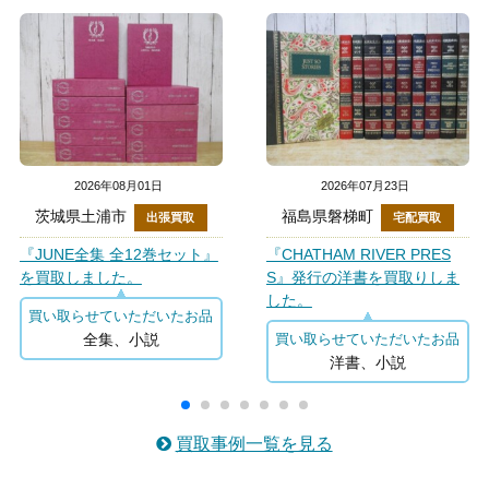
2026年08月01日
2026年07月23日
茨城県土浦市
福島県磐梯町
出張買取
宅配買取
『JUNE全集 全12巻セット』
『CHATHAM RIVER PRES
を買取しました。
S』発行の洋書を買取りしま
した。
買い取らせていただいたお品
全集、小説
買い取らせていただいたお品
洋書、小説
買取事例一覧を見る