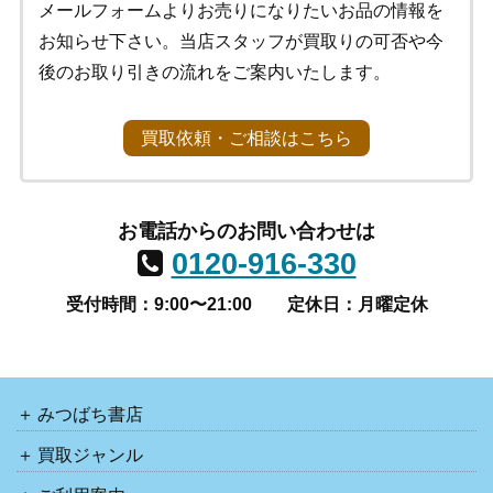
聖籠町
小千谷市
魚沼市
見附市
阿賀野市
メールフォームよりお売りになりたいお品の情報を
妙高市
新潟市中央区
糸魚川市
阿賀町
田上町
お知らせ下さい。当店スタッフが買取りの可否や今
後のお取り引きの流れをご案内いたします。
胎内市
新潟市
宮城県
買取依頼・ご相談はこちら
仙台市青葉区
仙台市
仙台市太白区
仙台市泉区
仙台市宮城野区
石巻市
大崎市
仙台市若林区
お電話からのお問い合わせは
名取市
登米市
栗原市
気仙沼市
塩竈市
利府町
0120-916-330
白石市
多賀城市
柴田町
東松島市
岩沼市
受付時間：9:00〜21:00
定休日：月曜定休
富谷町
美里町
大河原町
加美町
大和町
角田市
亘理町
南三陸町
山元町
丸森町
松島町
涌谷町
七ケ浜町
色麻町
村田町
川崎町
大郷町
女川町
蔵王町
大衡村
みつばち書店
買取ジャンル
岩手県