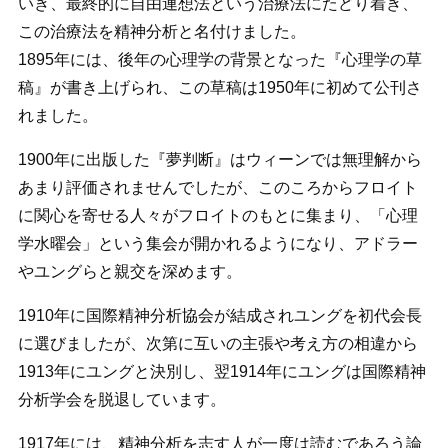
いき、最終的に自由連想法という治療法にたどり着き、
この治療法を精神分析と名付けました。
1895年には、後年の心理学の背景となった『心理学の草
稿』が書き上げられ、この草稿は1950年に初めて公刊さ
れました。
1900年に出版した『夢判断』はウィーンでは無理解から
あまり評価されませんでしたが、このころからフロイト
に関心を寄せる人々がフロイトのもとに集まり、「心理
学水曜会」という集会が開かれるようになり、アドラー
やユングらと親交を深めます。
1910年に国際精神分析協会が結成されユングを初代会長
に選びましたが、次第に互いの主張や考え方の相違から
1913年にユングと決別し、翌1914年にユングは国際精神
分析学会を脱退しています。
1917年には、精神分析を志す人が一度は読むであろう論