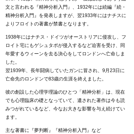
文と言われる『精神分析入門』、1932年には続編『続・
精神分析入門』を発表しますが、翌1933年にはナチスに
よりフロイトの著書が禁書となります。
1938年にはナチス・ドイツがオーストリアに侵攻し、フ
ロイト宅にもゲシュタポが侵入するなど迫害を受け、同
年愛するウィーンを去る決心をしてロンドンへ亡命しま
した。
翌1939年、長年闘病していたガンに冒され、9月23日に
亡命先のロンドンで83歳の生涯を終えました。
彼の創設した心理学理論のひとつ「精神分析」は、現在
でも心理臨床の礎となっていて、遺された著作は今も読
みつがれているなど、今なお大きな影響を与え続けてい
ます。
主な著書に『夢判断』『精神分析入門』など