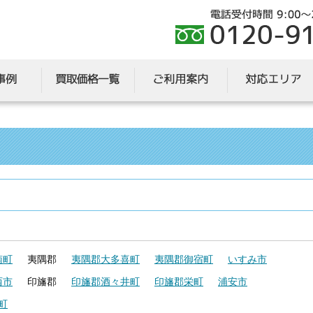
南町
夷隅郡
夷隅郡大多喜町
夷隅郡御宿町
いすみ市
西市
印旛郡
印旛郡酒々井町
印旛郡栄町
浦安市
町