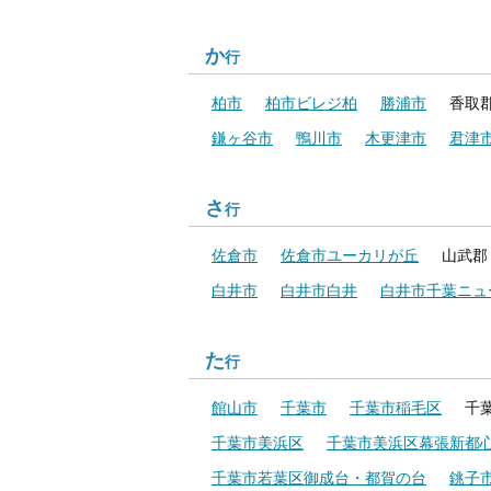
か
行
柏市
柏市ビレジ柏
勝浦市
香取
鎌ヶ谷市
鴨川市
木更津市
君津
さ
行
佐倉市
佐倉市ユーカリが丘
山武郡
白井市
白井市白井
白井市千葉ニュ
た
行
館山市
千葉市
千葉市稲毛区
千
千葉市美浜区
千葉市美浜区幕張新都
千葉市若葉区御成台・都賀の台
銚子