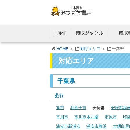
HOME
対応エリア
千葉県
対応エリア
千葉県
あ
行
旭市
我孫子市
安房郡
安房郡鋸
市川市
市川市本八幡
市原市
印
浦安市新浦安
浦安市舞浜
大網白里