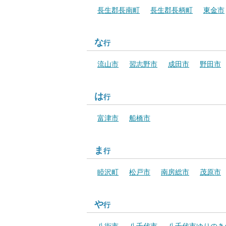
長生郡長南町
長生郡長柄町
東金市
な
行
流山市
習志野市
成田市
野田市
は
行
富津市
船橋市
ま
行
睦沢町
松戸市
南房総市
茂原市
や
行