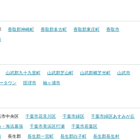
郡
香取郡神崎町
香取郡多古町
香取郡東庄町
香取市
市
山武郡九十九里町
山武郡芝山町
山武郡横芝光町
山武市
ータウン
匝瑳市
袖ヶ浦市
葉市中央区
千葉市花見川区
千葉市緑区
千葉市緑区あすみが丘
心・海浜幕張
千葉市美浜区打瀬
千葉市若葉区
市
長生郡
長生郡一宮町
長生郡白子町
長生郡長生村