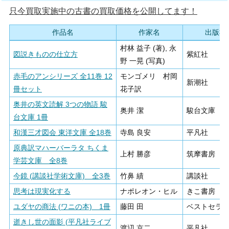
只今買取実施中の古書の買取価格を公開してます！
作品名
作家名
出版社
村林 益子 (著), 永
図説きものの仕立方
紫紅社
野 一晃 (写真)
赤毛のアンシリーズ 全11巻 12
モンゴメリ 村岡
新潮社
冊セット
花子訳
奥井の英文読解 3つの物語 駿
奥井 潔
駿台文庫
台文庫 1冊
和漢三才図会 東洋文庫 全18巻
寺島 良安
平凡社
原典訳マハーバーラタ ちくま
上村 勝彦
筑摩書房
学芸文庫 全8巻
今鏡 (講談社学術文庫) 全3巻
竹鼻 績
講談社
思考は現実化する
ナポレオン・ヒル
きこ書房
ユダヤの商法 (ワニの本) 1冊
藤田 田
ベストセラ
逝きし世の面影 (平凡社ライブ
渡辺 京二
平凡社