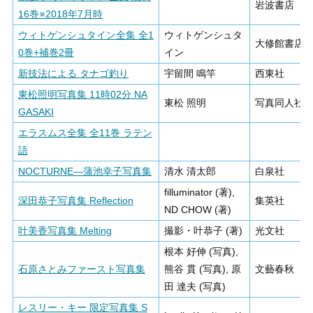
岩波書店
16巻※2018年7月時
ウィトゲンシュタイン全集 全1
ウィトゲンシュタ
大修館書店
0巻+補巻2冊
イン
新技法による タナゴ釣り
宇留間 鳴竿
西東社
東松照明写真集 11時02分 NA
東松 照明
写真同人社
GASAKI
エラスムス全集 全11巻 ラテン
語
NOCTURNE―蒲池幸子写真集
清水 清太郎
白泉社
filluminator (著),
深田恭子写真集 Reflection
集英社
ND CHOW (著)
叶美香写真集 Melting
撮影・叶恭子 (著)
光文社
根本 好伸 (写真),
石原さとみファースト写真集
熊谷 貫 (写真), 原
文藝春秋
田 達夫 (写真)
レスリー・キー 限定写真集 S