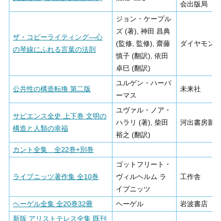
会出版局
ジョン・ケープル
ズ (著), 神田 昌典
ザ・コピーライティング―心
(監修, 監修), 齋藤
ダイヤモン
の琴線にふれる言葉の法則
慎子 (翻訳), 依田
卓巳 (翻訳)
ユルゲン・ハーバ
公共性の構造転換 第二版
未来社
ーマス
ユヴァル・ノア・
サピエンス全史 上下巻 文明の
ハラリ (著), 柴田
河出書房新
構造と人類の幸福
裕之 (翻訳)
カント全集 全22巻+別巻
ゴットフリート・
ライプニッツ著作集 全10巻
ヴィルヘルム ラ
工作舎
イプニッツ
ヘーゲル全集 全20巻32冊
ヘーゲル
岩波書店
新版 アリストテレス全集 既刊