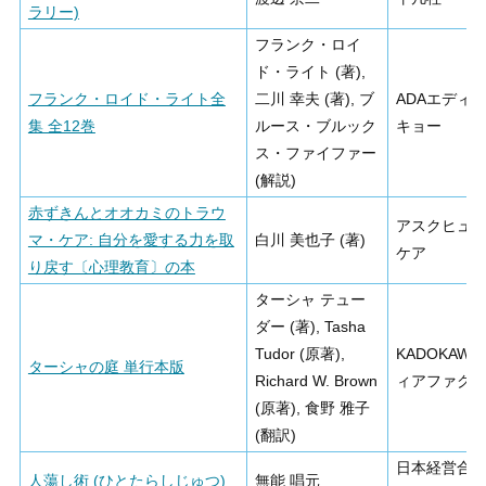
ラリー)
フランク・ロイ
ド・ライト (著),
フランク・ロイド・ライト全
二川 幸夫 (著), ブ
ADAエディ
集 全12巻
ルース・ブルック
キョー
ス・ファイファー
(解説)
赤ずきんとオオカミのトラウ
アスクヒュ
マ・ケア: 自分を愛する力を取
白川 美也子 (著)
ケア
り戻す〔心理教育〕の本
ターシャ テュー
ダー (著), Tasha
Tudor (原著),
KADOKAWA
ターシャの庭 単行本版
Richard W. Brown
ィアファク
(原著), 食野 雅子
(翻訳)
日本経営合
人蕩し術 (ひとたらしじゅつ)
無能 唱元