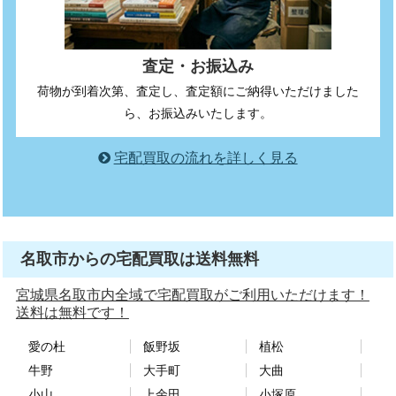
査定・お振込み
荷物が到着次第、査定し、査定額にご納得いただけました
ら、お振込みいたします。
宅配買取の流れを詳しく見る
名取市からの宅配買取は送料無料
宮城県名取市内全域で宅配買取がご利用いただけます！
送料は無料です！
愛の杜
飯野坂
植松
牛野
大手町
大曲
小山
上余田
小塚原