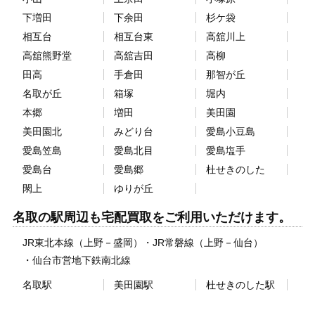
下増田
下余田
杉ケ袋
相互台
相互台東
高舘川上
高舘熊野堂
高舘吉田
高柳
田高
手倉田
那智が丘
名取が丘
箱塚
堀内
本郷
増田
美田園
美田園北
みどり台
愛島小豆島
愛島笠島
愛島北目
愛島塩手
愛島台
愛島郷
杜せきのした
閖上
ゆりが丘
名取の駅周辺も宅配買取をご利用いただけます。
JR東北本線（上野－盛岡）
JR常磐線（上野－仙台）
仙台市営地下鉄南北線
名取駅
美田園駅
杜せきのした駅