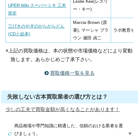
Leslie Kee(レスリ
UPER Miki スーパーミキ 三木
ー・キー)
崇史
Marcia Brown (原
三びきのやぎのがらがらどん
著), マーシャ ブラ
ラボ教育セ
(CDと絵本)
ウン 瀬田 貞二
※上記の買取価格は、本の状態や市場価格などにより変動
致します。あらかじめご了承下さい。
買取価格一覧を見る
失敗しない古本買取業者の選び方とは？
少しの工夫で買取金額が高くなることがあります！
商品相場や専門知識に精通した、信頼のおける業者を選
びましょう。