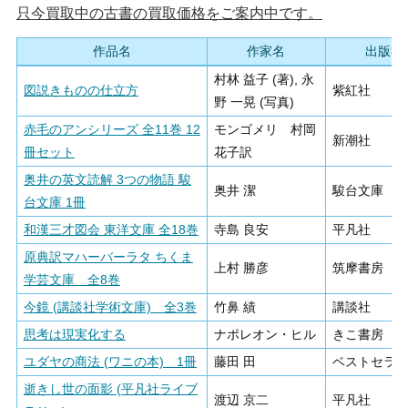
只今買取中の古書の買取価格をご案内中です。
作品名
作家名
出版社
村林 益子 (著), 永
図説きものの仕立方
紫紅社
野 一晃 (写真)
赤毛のアンシリーズ 全11巻 12
モンゴメリ 村岡
新潮社
冊セット
花子訳
奥井の英文読解 3つの物語 駿
奥井 潔
駿台文庫
台文庫 1冊
和漢三才図会 東洋文庫 全18巻
寺島 良安
平凡社
原典訳マハーバーラタ ちくま
上村 勝彦
筑摩書房
学芸文庫 全8巻
今鏡 (講談社学術文庫) 全3巻
竹鼻 績
講談社
思考は現実化する
ナポレオン・ヒル
きこ書房
ユダヤの商法 (ワニの本) 1冊
藤田 田
ベストセラ
逝きし世の面影 (平凡社ライブ
渡辺 京二
平凡社