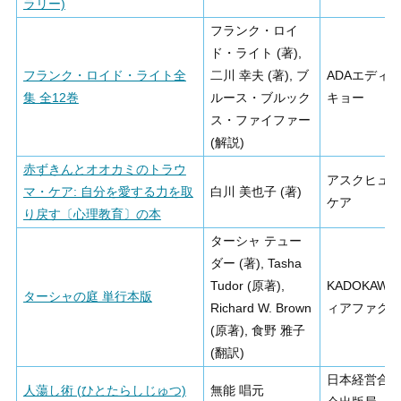
ラリー)
フランク・ロイ
ド・ライト (著),
フランク・ロイド・ライト全
二川 幸夫 (著), ブ
ADAエディ
集 全12巻
ルース・ブルック
キョー
ス・ファイファー
(解説)
赤ずきんとオオカミのトラウ
アスクヒュ
マ・ケア: 自分を愛する力を取
白川 美也子 (著)
ケア
り戻す〔心理教育〕の本
ターシャ テュー
ダー (著), Tasha
Tudor (原著),
KADOKAWA
ターシャの庭 単行本版
Richard W. Brown
ィアファク
(原著), 食野 雅子
(翻訳)
日本経営合
人蕩し術 (ひとたらしじゅつ)
無能 唱元