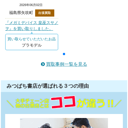
2026年06月02日
福島県矢吹町
出張買取
『メガミデバイス 皇巫スサノ
ヲ』を買い取りしました。
買い取らせていただいたお品
プラモデル
買取事例一覧を見る
みつばち書店が選ばれる
３つ
の理由