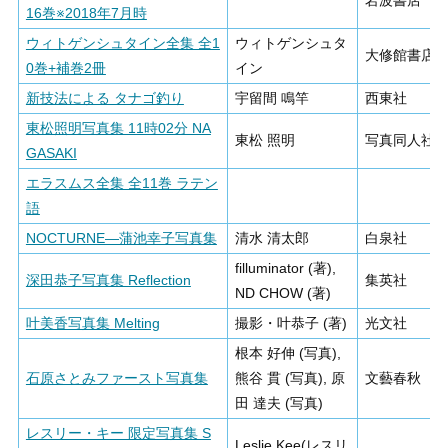
岩波書店
16巻※2018年7月時
ウィトゲンシュタイン全集 全1
ウィトゲンシュタ
大修館書店
0巻+補巻2冊
イン
新技法による タナゴ釣り
宇留間 鳴竿
西東社
東松照明写真集 11時02分 NA
東松 照明
写真同人社
GASAKI
エラスムス全集 全11巻 ラテン
語
NOCTURNE―蒲池幸子写真集
清水 清太郎
白泉社
filluminator (著),
深田恭子写真集 Reflection
集英社
ND CHOW (著)
叶美香写真集 Melting
撮影・叶恭子 (著)
光文社
根本 好伸 (写真),
石原さとみファースト写真集
熊谷 貫 (写真), 原
文藝春秋
田 達夫 (写真)
レスリー・キー 限定写真集 S
Leslie Kee(レスリ