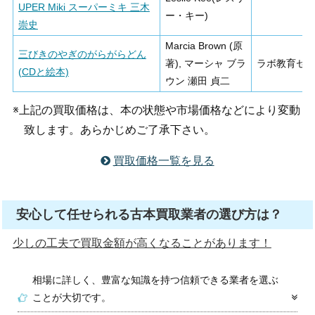
UPER Miki スーパーミキ 三木
ー・キー)
崇史
Marcia Brown (原
三びきのやぎのがらがらどん
著), マーシャ ブラ
ラボ教育セ
(CDと絵本)
ウン 瀬田 貞二
※上記の買取価格は、本の状態や市場価格などにより変動
致します。あらかじめご了承下さい。
買取価格一覧を見る
安心して任せられる古本買取業者の選び方は？
少しの工夫で買取金額が高くなることがあります！
相場に詳しく、豊富な知識を持つ信頼できる業者を選ぶ
ことが大切です。