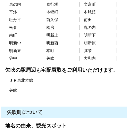
東の内
奉行塚
文京町
平鉢
本郷町
本城舘
牡丹平
前久保
前田
松倉
松房
丸の内
南町
明新上
明新下
明新中
明新西
明新原
明新東
本町
弥栄
谷中
矢吹
大和内
矢吹の駅周辺も宅配買取をご利用いただけます。
ＪＲ東北本線
矢吹
矢吹町について
地名の由来、観光スポット