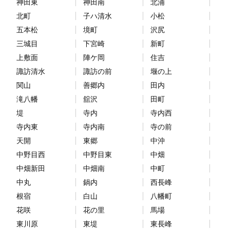
神田東
神田南
北浦
北町
子ハ清水
小松
五本松
境町
沢尻
三城目
下宮崎
新町
上敷面
陣ケ岡
住吉
諏訪清水
諏訪の前
堰の上
関山
善郷内
田内
滝八幡
舘沢
田町
堤
寺内
寺内西
寺内東
寺内南
寺の前
天開
東郷
中沖
中野目西
中野目東
中畑
中畑新田
中畑南
中町
中丸
鍋内
西長峰
根宿
白山
八幡町
花咲
花の里
馬場
東川原
東堤
東長峰