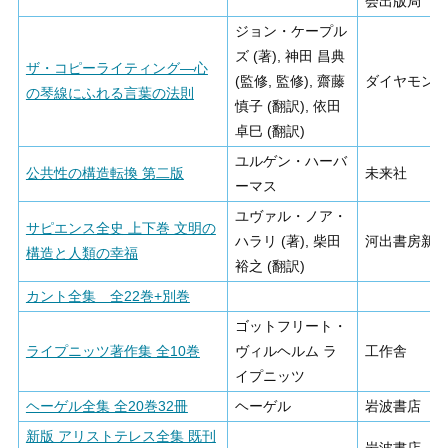
会出版局
ジョン・ケープル
ズ (著), 神田 昌典
ザ・コピーライティング―心
(監修, 監修), 齋藤
ダイヤモン
の琴線にふれる言葉の法則
慎子 (翻訳), 依田
卓巳 (翻訳)
ユルゲン・ハーバ
公共性の構造転換 第二版
未来社
ーマス
ユヴァル・ノア・
サピエンス全史 上下巻 文明の
ハラリ (著), 柴田
河出書房新
構造と人類の幸福
裕之 (翻訳)
カント全集 全22巻+別巻
ゴットフリート・
ライプニッツ著作集 全10巻
ヴィルヘルム ラ
工作舎
イプニッツ
ヘーゲル全集 全20巻32冊
ヘーゲル
岩波書店
新版 アリストテレス全集 既刊