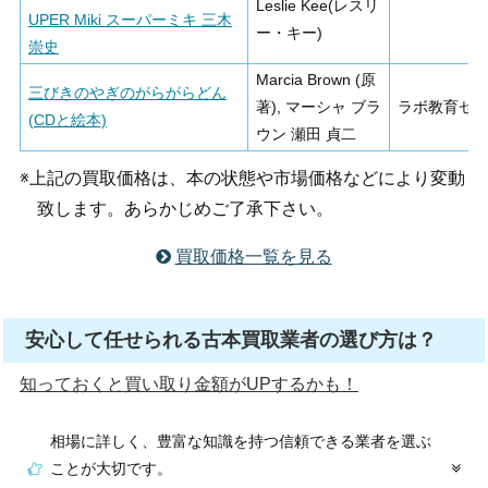
Leslie Kee(レスリ
UPER Miki スーパーミキ 三木
ー・キー)
崇史
Marcia Brown (原
三びきのやぎのがらがらどん
著), マーシャ ブラ
ラボ教育セ
(CDと絵本)
ウン 瀬田 貞二
※上記の買取価格は、本の状態や市場価格などにより変動
致します。あらかじめご了承下さい。
買取価格一覧を見る
安心して任せられる古本買取業者の選び方は？
知っておくと買い取り金額がUPするかも！
相場に詳しく、豊富な知識を持つ信頼できる業者を選ぶ
ことが大切です。