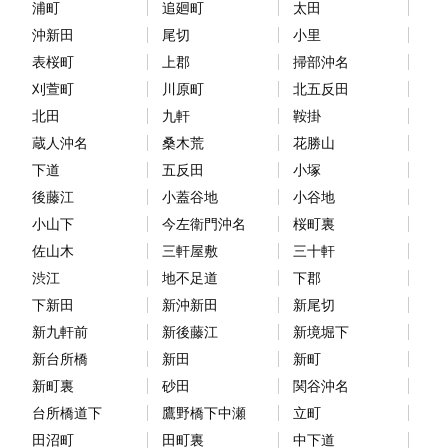
浦町
追廻町
太田
沖新田
尾切
小里
表桜町
上郡
掃部沖名
刈萱町
川原町
北五反田
北田
九軒
鞍掛
蔵人沖名
桑木荒
花勝山
下道
五反田
小塚
後藤江
小蓋谷地
小谷地
小山下
今左衛門沖名
桜町裏
佐山木
三軒屋敷
三十軒
渋江
地不足道
下郡
下新田
新沖新田
新尾切
新九軒前
新後藤江
新境堀下
新台所橋
新田
新町
新町裏
砂田
関谷沖名
台所橋道下
鷹野橋下中瀬
立町
田沼町
田町裏
中下道