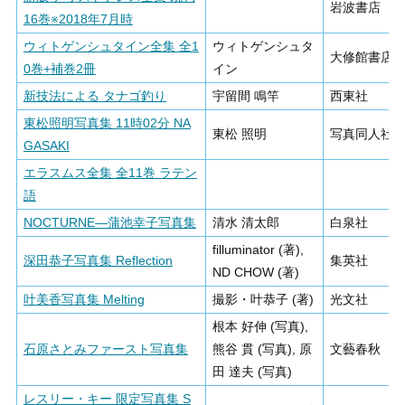
岩波書店
16巻※2018年7月時
ウィトゲンシュタイン全集 全1
ウィトゲンシュタ
大修館書店
0巻+補巻2冊
イン
新技法による タナゴ釣り
宇留間 鳴竿
西東社
東松照明写真集 11時02分 NA
東松 照明
写真同人社
GASAKI
エラスムス全集 全11巻 ラテン
語
NOCTURNE―蒲池幸子写真集
清水 清太郎
白泉社
filluminator (著),
深田恭子写真集 Reflection
集英社
ND CHOW (著)
叶美香写真集 Melting
撮影・叶恭子 (著)
光文社
根本 好伸 (写真),
石原さとみファースト写真集
熊谷 貫 (写真), 原
文藝春秋
田 達夫 (写真)
レスリー・キー 限定写真集 S