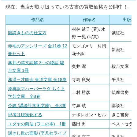
現在、当店が取り扱っている古書の買取価格を公開中！
作品名
作家名
出版社
村林 益子 (著), 永
図説きものの仕立方
紫紅社
野 一晃 (写真)
赤毛のアンシリーズ 全11巻 12
モンゴメリ 村岡
新潮社
冊セット
花子訳
奥井の英文読解 3つの物語 駿
奥井 潔
駿台文庫
台文庫 1冊
和漢三才図会 東洋文庫 全18巻
寺島 良安
平凡社
原典訳マハーバーラタ ちくま
上村 勝彦
筑摩書房
学芸文庫 全8巻
今鏡 (講談社学術文庫) 全3巻
竹鼻 績
講談社
思考は現実化する
ナポレオン・ヒル
きこ書房
ユダヤの商法 (ワニの本) 1冊
藤田 田
ベストセラ
逝きし世の面影 (平凡社ライブ
渡辺 京二
平凡社