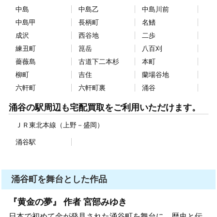
中島
中島乙
中島川前
中島甲
長柄町
名鰭
成沢
西谷地
二歩
練丑町
箟岳
八百刈
薔薇島
古道下二本杉
本町
柳町
吉住
蘭場谷地
六軒町
六軒町裏
涌谷
涌谷の駅周辺も宅配買取をご利用いただけます。
ＪＲ東北本線（上野－盛岡）
涌谷駅
涌谷町を舞台とした作品
『黄金の夢』 作者 宮部みゆき
日本で初めて金が発見された涌谷町を舞台に、歴史と伝