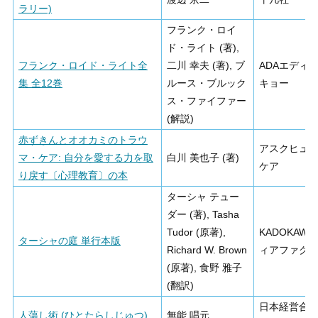
ラリー)
フランク・ロイ
ド・ライト (著),
フランク・ロイド・ライト全
二川 幸夫 (著), ブ
ADAエディ
集 全12巻
ルース・ブルック
キョー
ス・ファイファー
(解説)
赤ずきんとオオカミのトラウ
アスクヒュ
マ・ケア: 自分を愛する力を取
白川 美也子 (著)
ケア
り戻す〔心理教育〕の本
ターシャ テュー
ダー (著), Tasha
Tudor (原著),
KADOKAWA
ターシャの庭 単行本版
Richard W. Brown
ィアファク
(原著), 食野 雅子
(翻訳)
日本経営合
人蕩し術 (ひとたらしじゅつ)
無能 唱元