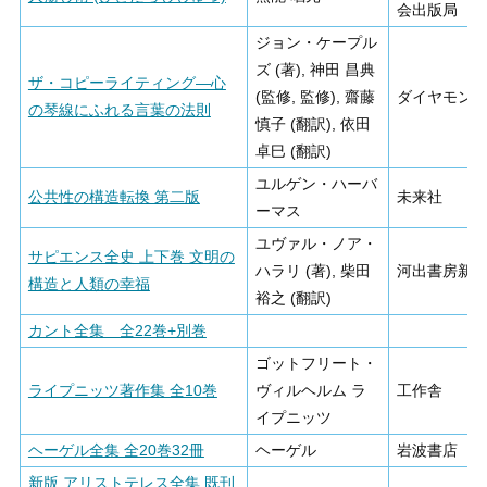
会出版局
ジョン・ケープル
ズ (著), 神田 昌典
ザ・コピーライティング―心
(監修, 監修), 齋藤
ダイヤモン
の琴線にふれる言葉の法則
慎子 (翻訳), 依田
卓巳 (翻訳)
ユルゲン・ハーバ
公共性の構造転換 第二版
未来社
ーマス
ユヴァル・ノア・
サピエンス全史 上下巻 文明の
ハラリ (著), 柴田
河出書房新
構造と人類の幸福
裕之 (翻訳)
カント全集 全22巻+別巻
ゴットフリート・
ライプニッツ著作集 全10巻
ヴィルヘルム ラ
工作舎
イプニッツ
ヘーゲル全集 全20巻32冊
ヘーゲル
岩波書店
新版 アリストテレス全集 既刊