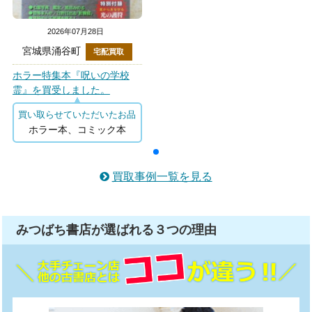
2026年07月28日
宮城県涌谷町
宅配買取
ホラー特集本『呪いの学校
霊』を買受しました。
買い取らせていただいたお品
ホラー本、コミック本
買取事例一覧を見る
みつばち書店が選ばれる
３つ
の理由