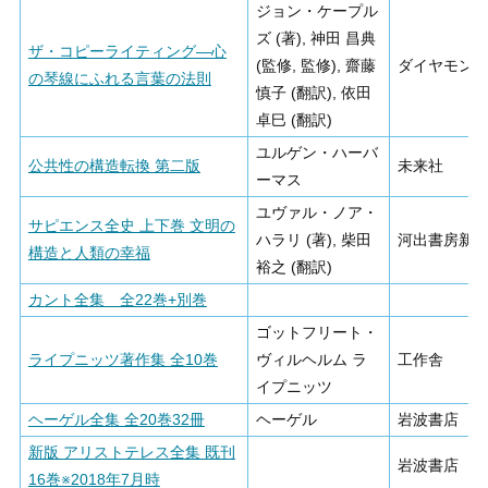
ジョン・ケープル
ズ (著), 神田 昌典
ザ・コピーライティング―心
(監修, 監修), 齋藤
ダイヤモン
の琴線にふれる言葉の法則
慎子 (翻訳), 依田
卓巳 (翻訳)
ユルゲン・ハーバ
公共性の構造転換 第二版
未来社
ーマス
ユヴァル・ノア・
サピエンス全史 上下巻 文明の
ハラリ (著), 柴田
河出書房新
構造と人類の幸福
裕之 (翻訳)
カント全集 全22巻+別巻
ゴットフリート・
ライプニッツ著作集 全10巻
ヴィルヘルム ラ
工作舎
イプニッツ
ヘーゲル全集 全20巻32冊
ヘーゲル
岩波書店
新版 アリストテレス全集 既刊
岩波書店
16巻※2018年7月時