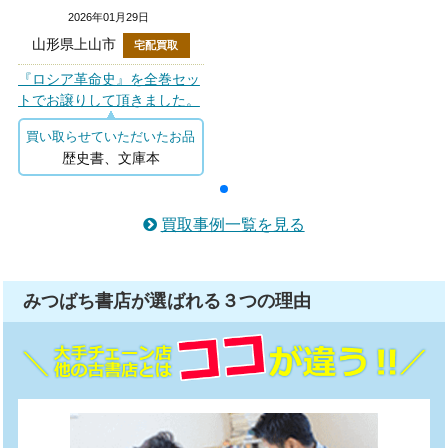
2026年01月29日
山形県上山市
宅配買取
『ロシア革命史』を全巻セッ
トでお譲りして頂きました。
買い取らせていただいたお品
歴史書、文庫本
買取事例一覧を見る
みつばち書店が選ばれる
３つ
の理由