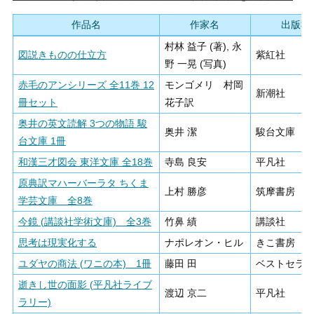
作品名
作家名
出版社
村林 益子 (著), 永
図説きものの仕立方
紫紅社
野 一晃 (写真)
赤毛のアンシリーズ 全11巻 12
モンゴメリ 村岡
新潮社
冊セット
花子訳
奥井の英文読解 3つの物語 駿
奥井 潔
駿台文庫
台文庫 1冊
和漢三才図会 東洋文庫 全18巻
寺島 良安
平凡社
原典訳マハーバーラタ ちくま
上村 勝彦
筑摩書房
学芸文庫 全8巻
今鏡 (講談社学術文庫) 全3巻
竹鼻 績
講談社
思考は現実化する
ナポレオン・ヒル
きこ書房
ユダヤの商法 (ワニの本) 1冊
藤田 田
ベストセラ
逝きし世の面影 (平凡社ライブ
渡辺 京二
平凡社
ラリー)