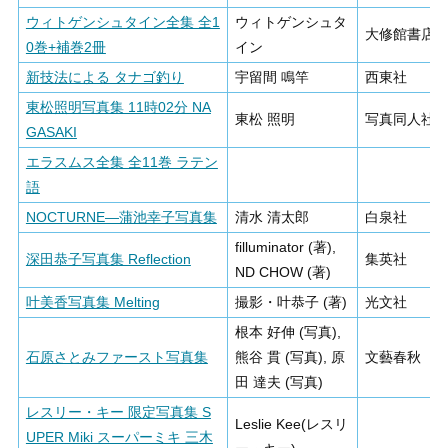
ウィトゲンシュタイン全集 全1
ウィトゲンシュタ
大修館書店
0巻+補巻2冊
イン
新技法による タナゴ釣り
宇留間 鳴竿
西東社
東松照明写真集 11時02分 NA
東松 照明
写真同人社
GASAKI
エラスムス全集 全11巻 ラテン
語
NOCTURNE―蒲池幸子写真集
清水 清太郎
白泉社
filluminator (著),
深田恭子写真集 Reflection
集英社
ND CHOW (著)
叶美香写真集 Melting
撮影・叶恭子 (著)
光文社
根本 好伸 (写真),
石原さとみファースト写真集
熊谷 貫 (写真), 原
文藝春秋
田 達夫 (写真)
レスリー・キー 限定写真集 S
Leslie Kee(レスリ
UPER Miki スーパーミキ 三木