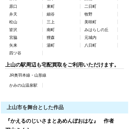
原口
東町
二日町
弁天
細谷
牧野
松山
三上
美咲町
皆沢
南町
みはらしの丘
宮脇
狸森
元城内
矢来
湯町
八日町
四ツ谷
上山の駅周辺も宅配買取をご利用いただけます。
JR奥羽本線
山形線
かみの山温泉駅
上山市を舞台とした作品
『かえるのじいさまとあめんぼおはな』 作者