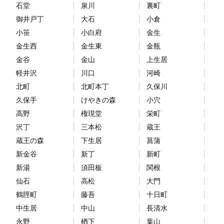
石堂
泉川
裏町
御井戸丁
大石
小倉
小笹
小白府
金生
金生西
金生東
金瓶
金谷
金山
上生居
軽井沢
川口
河崎
北町
北町本丁
久保川
久保手
けやきの森
小穴
高野
権現堂
栄町
沢丁
三本松
蔵王
蔵王の森
下生居
菖蒲
新金谷
新丁
新町
新湯
須田板
関根
仙石
高松
大門
鶴脛町
藤吾
十日町
中生居
中山
長清水
永野
楢下
葉山