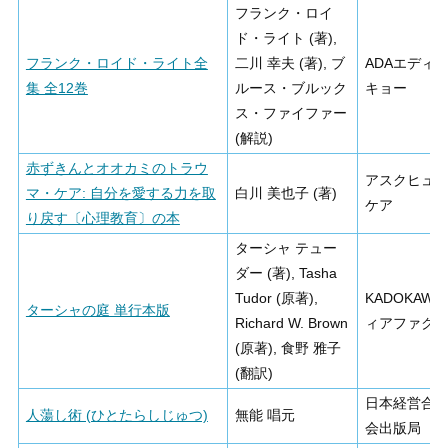
フランク・ロイ
ド・ライト (著),
フランク・ロイド・ライト全
二川 幸夫 (著), ブ
ADAエディ
集 全12巻
ルース・ブルック
キョー
ス・ファイファー
(解説)
赤ずきんとオオカミのトラウ
アスクヒュ
マ・ケア: 自分を愛する力を取
白川 美也子 (著)
ケア
り戻す〔心理教育〕の本
ターシャ テュー
ダー (著), Tasha
Tudor (原著),
KADOKAWA
ターシャの庭 単行本版
Richard W. Brown
ィアファク
(原著), 食野 雅子
(翻訳)
日本経営合
人蕩し術 (ひとたらしじゅつ)
無能 唱元
会出版局