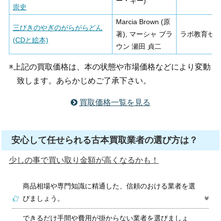
ー・キー)
崇史
Marcia Brown (原
三びきのやぎのがらがらどん
著), マーシャ ブラ
ラボ教育セ
(CDと絵本)
ウン 瀬田 貞二
※上記の買取価格は、本の状態や市場価格などにより変動
致します。あらかじめご了承下さい。
買取価格一覧を見る
安心して任せられる古本買取業者の選び方は？
少しの事で買い取り金額が高くなるかも！
商品相場や専門知識に精通した、信頼のおける業者を選
びましょう。
できるだけ手間や費用が掛からない業者を選びましょ