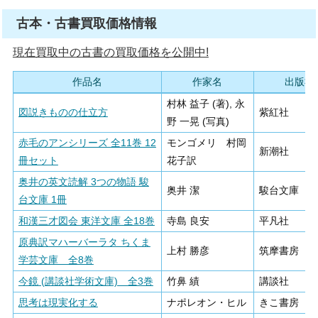
古本・古書買取価格情報
現在買取中の古書の買取価格を公開中!
作品名
作家名
出版社
村林 益子 (著), 永
図説きものの仕立方
紫紅社
野 一晃 (写真)
赤毛のアンシリーズ 全11巻 12
モンゴメリ 村岡
新潮社
冊セット
花子訳
奥井の英文読解 3つの物語 駿
奥井 潔
駿台文庫
台文庫 1冊
和漢三才図会 東洋文庫 全18巻
寺島 良安
平凡社
原典訳マハーバーラタ ちくま
上村 勝彦
筑摩書房
学芸文庫 全8巻
今鏡 (講談社学術文庫) 全3巻
竹鼻 績
講談社
思考は現実化する
ナポレオン・ヒル
きこ書房