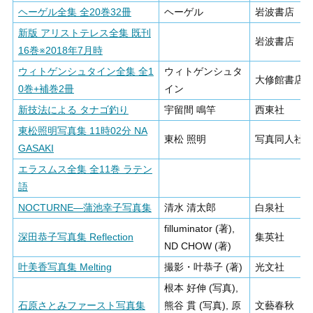
ヘーゲル全集 全20巻32冊
ヘーゲル
岩波書店
新版 アリストテレス全集 既刊
岩波書店
16巻※2018年7月時
ウィトゲンシュタイン全集 全1
ウィトゲンシュタ
大修館書店
0巻+補巻2冊
イン
新技法による タナゴ釣り
宇留間 鳴竿
西東社
東松照明写真集 11時02分 NA
東松 照明
写真同人社
GASAKI
エラスムス全集 全11巻 ラテン
語
NOCTURNE―蒲池幸子写真集
清水 清太郎
白泉社
filluminator (著),
深田恭子写真集 Reflection
集英社
ND CHOW (著)
叶美香写真集 Melting
撮影・叶恭子 (著)
光文社
根本 好伸 (写真),
石原さとみファースト写真集
熊谷 貫 (写真), 原
文藝春秋