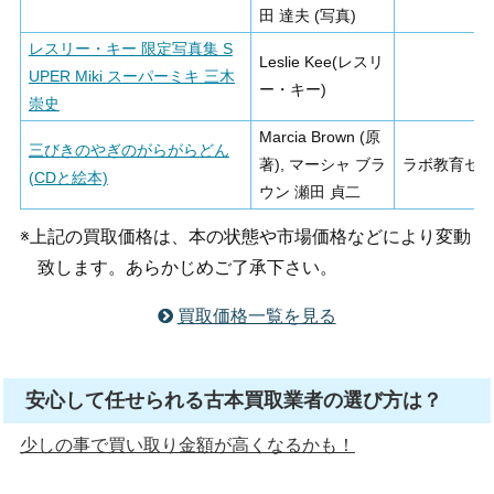
田 達夫 (写真)
レスリー・キー 限定写真集 S
Leslie Kee(レスリ
UPER Miki スーパーミキ 三木
ー・キー)
崇史
Marcia Brown (原
三びきのやぎのがらがらどん
著), マーシャ ブラ
ラボ教育セ
(CDと絵本)
ウン 瀬田 貞二
※上記の買取価格は、本の状態や市場価格などにより変動
致します。あらかじめご了承下さい。
買取価格一覧を見る
安心して任せられる古本買取業者の選び方は？
少しの事で買い取り金額が高くなるかも！