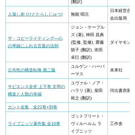
(翻訳)
日本経営合
人蕩し術 (ひとたらしじゅつ)
無能 唱元
会出版局
ジョン・ケープル
ズ (著), 神田 昌典
ザ・コピーライティング―心
(監修, 監修), 齋藤
ダイヤモン
の琴線にふれる言葉の法則
慎子 (翻訳), 依田
卓巳 (翻訳)
ユルゲン・ハーバ
公共性の構造転換 第二版
未来社
ーマス
ユヴァル・ノア・
サピエンス全史 上下巻 文明の
ハラリ (著), 柴田
河出書房新
構造と人類の幸福
裕之 (翻訳)
カント全集 全22巻+別巻
ゴットフリート・
ライプニッツ著作集 全10巻
ヴィルヘルム ラ
工作舎
イプニッツ