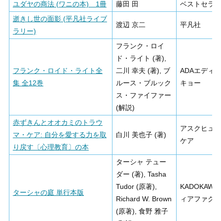
ユダヤの商法 (ワニの本) 1冊
藤田 田
ベストセラ
逝きし世の面影 (平凡社ライブ
渡辺 京二
平凡社
ラリー)
フランク・ロイ
ド・ライト (著),
フランク・ロイド・ライト全
二川 幸夫 (著), ブ
ADAエディ
集 全12巻
ルース・ブルック
キョー
ス・ファイファー
(解説)
赤ずきんとオオカミのトラウ
アスクヒュ
マ・ケア: 自分を愛する力を取
白川 美也子 (著)
ケア
り戻す〔心理教育〕の本
ターシャ テュー
ダー (著), Tasha
Tudor (原著),
KADOKAWA
ターシャの庭 単行本版
Richard W. Brown
ィアファク
(原著), 食野 雅子