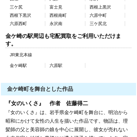
三ケ尻
富士見
西根上黒沢
西根下黒沢
西根南町
六原中町
六原西町
永沢南
三ケ尻北
金ケ崎の駅周辺も宅配買取をご利用いただけま
す。
JR東北本線
金ケ崎駅
六原駅
金ケ崎町を舞台とした作品
『女のいくさ』 作者 佐藤得二
『女のいくさ』は、岩手県金ケ崎町を舞台に、明治から
昭和にかけて女性の人生を描いた作品です。物語は、理
髪師の父と美容師の娘を中心に展開し、彼女が売れない