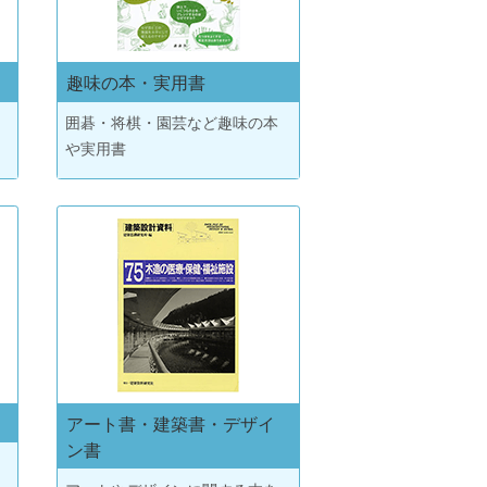
趣味の本・実用書
囲碁・将棋・園芸など趣味の本
や実用書
アート書・建築書・デザイ
ン書