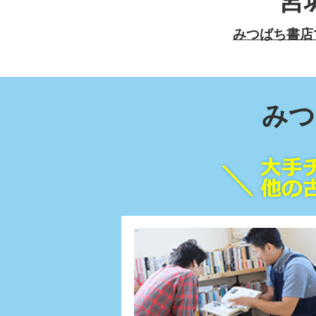
宮
みつばち書店
みつ