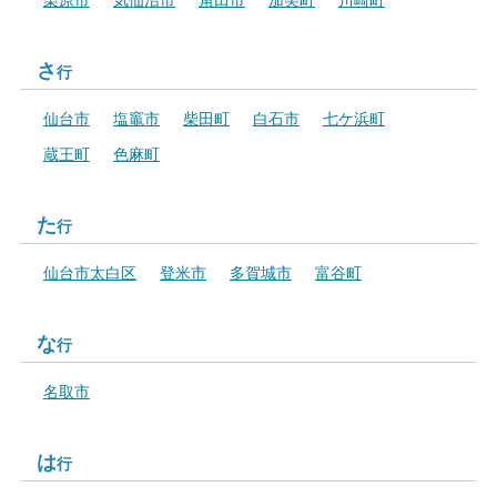
栗原市
気仙沼市
角田市
加美町
川崎町
さ
行
仙台市
塩竈市
柴田町
白石市
七ケ浜町
蔵王町
色麻町
た
行
仙台市太白区
登米市
多賀城市
富谷町
な
行
名取市
は
行