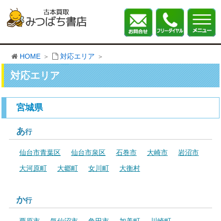
HOME
対応エリア
対応エリア
宮城県
あ
行
仙台市青葉区
仙台市泉区
石巻市
大崎市
岩沼市
大河原町
大郷町
女川町
大衡村
か
行