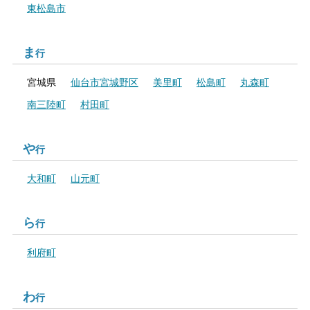
東松島市
ま
行
宮城県
仙台市宮城野区
美里町
松島町
丸森町
南三陸町
村田町
や
行
大和町
山元町
ら
行
利府町
わ
行