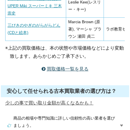
Leslie Kee(レスリ
UPER Miki スーパーミキ 三木
ー・キー)
崇史
Marcia Brown (原
三びきのやぎのがらがらどん
著), マーシャ ブラ
ラボ教育セ
(CDと絵本)
ウン 瀬田 貞二
※上記の買取価格は、本の状態や市場価格などにより変動
致します。あらかじめご了承下さい。
買取価格一覧を見る
安心して任せられる古本買取業者の選び方は？
少しの事で買い取り金額が高くなるかも！
商品の相場や専門知識に詳しい信頼性の高い業者を選び
ましょう。