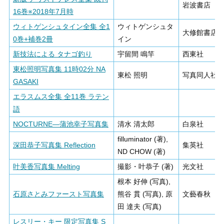
岩波書店
16巻※2018年7月時
ウィトゲンシュタイン全集 全1
ウィトゲンシュタ
大修館書店
0巻+補巻2冊
イン
新技法による タナゴ釣り
宇留間 鳴竿
西東社
東松照明写真集 11時02分 NA
東松 照明
写真同人社
GASAKI
エラスムス全集 全11巻 ラテン
語
NOCTURNE―蒲池幸子写真集
清水 清太郎
白泉社
filluminator (著),
深田恭子写真集 Reflection
集英社
ND CHOW (著)
叶美香写真集 Melting
撮影・叶恭子 (著)
光文社
根本 好伸 (写真),
石原さとみファースト写真集
熊谷 貫 (写真), 原
文藝春秋
田 達夫 (写真)
レスリー・キー 限定写真集 S