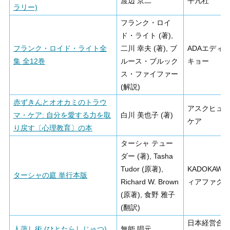
渡辺 京二
平凡社
ラリー)
フランク・ロイ
ド・ライト (著),
フランク・ロイド・ライト全
二川 幸夫 (著), ブ
ADAエディ
集 全12巻
ルース・ブルック
キョー
ス・ファイファー
(解説)
赤ずきんとオオカミのトラウ
アスクヒュ
マ・ケア: 自分を愛する力を取
白川 美也子 (著)
ケア
り戻す〔心理教育〕の本
ターシャ テュー
ダー (著), Tasha
Tudor (原著),
KADOKAWA
ターシャの庭 単行本版
Richard W. Brown
ィアファク
(原著), 食野 雅子
(翻訳)
日本経営合
人蕩し術 (ひとたらしじゅつ)
無能 唱元