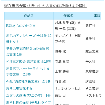
現在当店が取り扱い中の古書の買取価格を公開中
作品名
作家名
出版社
村林 益子 (著), 永
図説きものの仕立方
紫紅社
野 一晃 (写真)
赤毛のアンシリーズ 全11巻 12
モンゴメリ 村岡
新潮社
冊セット
花子訳
奥井の英文読解 3つの物語 駿
奥井 潔
駿台文庫
台文庫 1冊
和漢三才図会 東洋文庫 全18巻
寺島 良安
平凡社
原典訳マハーバーラタ ちくま
上村 勝彦
筑摩書房
学芸文庫 全8巻
今鏡 (講談社学術文庫) 全3巻
竹鼻 績
講談社
思考は現実化する
ナポレオン・ヒル
きこ書房
ユダヤの商法 (ワニの本) 1冊
藤田 田
ベストセラ
逝きし世の面影 (平凡社ライブ