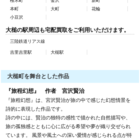
桜木町
金沢
新町
本町
大町
花輪
小豆沢
大槌の駅周辺も宅配買取をご利用いただけます。
三陸鉄道リアス線
吉里吉里駅
大槌駅
大槌町を舞台とした作品
『旅程幻想』 作者 宮沢賢治
『旅程幻想』は、宮沢賢治が旅の中で感じた幻想情景を
詩的に表現した作品です。
詩の中には、賢治の独特の感性で描かれた自然描写や、
旅の孤独感とともに心に広がる希望や夢が織り交ぜられ
ています。 風景や風土への深い愛情が感じられる点が特