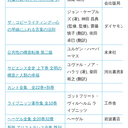
会出版局
ジョン・ケープル
ズ (著), 神田 昌典
ザ・コピーライティング―心
(監修, 監修), 齋藤
ダイヤモン
の琴線にふれる言葉の法則
慎子 (翻訳), 依田
卓巳 (翻訳)
ユルゲン・ハーバ
公共性の構造転換 第二版
未来社
ーマス
ユヴァル・ノア・
サピエンス全史 上下巻 文明の
ハラリ (著), 柴田
河出書房新
構造と人類の幸福
裕之 (翻訳)
カント全集 全22巻+別巻
ゴットフリート・
ライプニッツ著作集 全10巻
ヴィルヘルム ラ
工作舎
イプニッツ
ヘーゲル全集 全20巻32冊
ヘーゲル
岩波書店
新版 アリストテレス全集 既刊