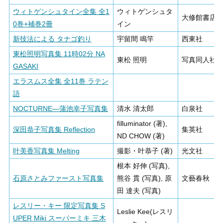
ウィトゲンシュタイン全集 全1
ウィトゲンシュタ
大修館書店
0巻+補巻2冊
イン
新技法による タナゴ釣り
宇留間 鳴竿
西東社
東松照明写真集 11時02分 NA
東松 照明
写真同人社
GASAKI
エラスムス全集 全11巻 ラテン
語
NOCTURNE―蒲池幸子写真集
清水 清太郎
白泉社
filluminator (著),
深田恭子写真集 Reflection
集英社
ND CHOW (著)
叶美香写真集 Melting
撮影・叶恭子 (著)
光文社
根本 好伸 (写真),
石原さとみファースト写真集
熊谷 貫 (写真), 原
文藝春秋
田 達夫 (写真)
レスリー・キー 限定写真集 S
Leslie Kee(レスリ
UPER Miki スーパーミキ 三木