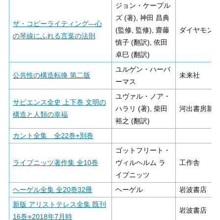
ジョン・ケープル
ズ (著), 神田 昌典
ザ・コピーライティング―心
(監修, 監修), 齋藤
ダイヤモン
の琴線にふれる言葉の法則
慎子 (翻訳), 依田
卓巳 (翻訳)
ユルゲン・ハーバ
公共性の構造転換 第二版
未来社
ーマス
ユヴァル・ノア・
サピエンス全史 上下巻 文明の
ハラリ (著), 柴田
河出書房新
構造と人類の幸福
裕之 (翻訳)
カント全集 全22巻+別巻
ゴットフリート・
ライプニッツ著作集 全10巻
ヴィルヘルム ラ
工作舎
イプニッツ
ヘーゲル全集 全20巻32冊
ヘーゲル
岩波書店
新版 アリストテレス全集 既刊
岩波書店
16巻※2018年7月時