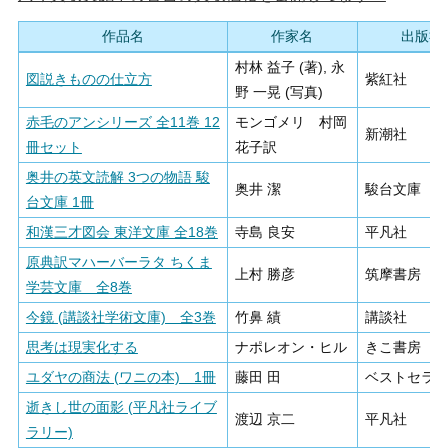
作品名
作家名
出版社
村林 益子 (著), 永
図説きものの仕立方
紫紅社
野 一晃 (写真)
赤毛のアンシリーズ 全11巻 12
モンゴメリ 村岡
新潮社
冊セット
花子訳
奥井の英文読解 3つの物語 駿
奥井 潔
駿台文庫
台文庫 1冊
和漢三才図会 東洋文庫 全18巻
寺島 良安
平凡社
原典訳マハーバーラタ ちくま
上村 勝彦
筑摩書房
学芸文庫 全8巻
今鏡 (講談社学術文庫) 全3巻
竹鼻 績
講談社
思考は現実化する
ナポレオン・ヒル
きこ書房
ユダヤの商法 (ワニの本) 1冊
藤田 田
ベストセラ
逝きし世の面影 (平凡社ライブ
渡辺 京二
平凡社
ラリー)