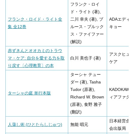
フランク・ロイ
ド・ライト (著),
フランク・ロイド・ライト全
二川 幸夫 (著), ブ
ADAエディ
集 全12巻
ルース・ブルック
キョー
ス・ファイファー
(解説)
赤ずきんとオオカミのトラウ
アスクヒュ
マ・ケア: 自分を愛する力を取
白川 美也子 (著)
ケア
り戻す〔心理教育〕の本
ターシャ テュー
ダー (著), Tasha
Tudor (原著),
KADOKAWA
ターシャの庭 単行本版
Richard W. Brown
ィアファク
(原著), 食野 雅子
(翻訳)
日本経営合
人蕩し術 (ひとたらしじゅつ)
無能 唱元
会出版局