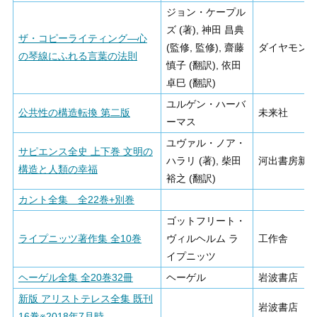
ジョン・ケープル
ズ (著), 神田 昌典
ザ・コピーライティング―心
(監修, 監修), 齋藤
ダイヤモン
の琴線にふれる言葉の法則
慎子 (翻訳), 依田
卓巳 (翻訳)
ユルゲン・ハーバ
公共性の構造転換 第二版
未来社
ーマス
ユヴァル・ノア・
サピエンス全史 上下巻 文明の
ハラリ (著), 柴田
河出書房新
構造と人類の幸福
裕之 (翻訳)
カント全集 全22巻+別巻
ゴットフリート・
ライプニッツ著作集 全10巻
ヴィルヘルム ラ
工作舎
イプニッツ
ヘーゲル全集 全20巻32冊
ヘーゲル
岩波書店
新版 アリストテレス全集 既刊
岩波書店
16巻※2018年7月時