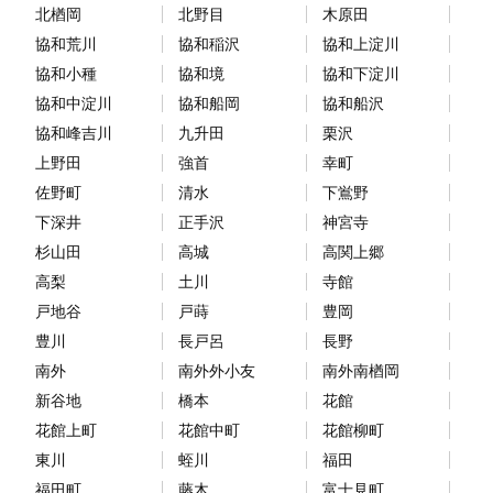
北楢岡
北野目
木原田
協和荒川
協和稲沢
協和上淀川
協和小種
協和境
協和下淀川
協和中淀川
協和船岡
協和船沢
協和峰吉川
九升田
栗沢
上野田
強首
幸町
佐野町
清水
下鴬野
下深井
正手沢
神宮寺
杉山田
高城
高関上郷
高梨
土川
寺館
戸地谷
戸蒔
豊岡
豊川
長戸呂
長野
南外
南外外小友
南外南楢岡
新谷地
橋本
花館
花館上町
花館中町
花館柳町
東川
蛭川
福田
福田町
藤木
富士見町