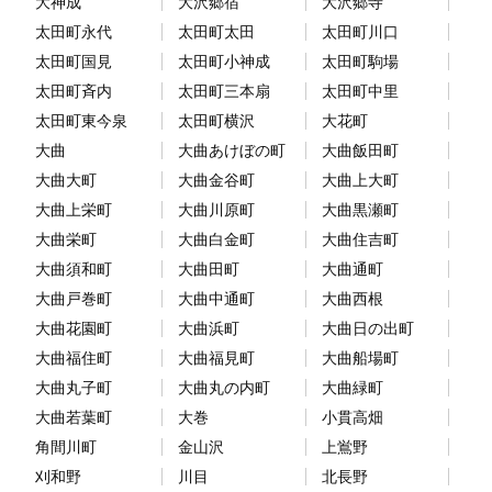
大神成
大沢郷宿
大沢郷寺
太田町永代
太田町太田
太田町川口
太田町国見
太田町小神成
太田町駒場
太田町斉内
太田町三本扇
太田町中里
太田町東今泉
太田町横沢
大花町
大曲
大曲あけぼの町
大曲飯田町
大曲大町
大曲金谷町
大曲上大町
大曲上栄町
大曲川原町
大曲黒瀬町
大曲栄町
大曲白金町
大曲住吉町
大曲須和町
大曲田町
大曲通町
大曲戸巻町
大曲中通町
大曲西根
大曲花園町
大曲浜町
大曲日の出町
大曲福住町
大曲福見町
大曲船場町
大曲丸子町
大曲丸の内町
大曲緑町
大曲若葉町
大巻
小貫高畑
角間川町
金山沢
上鴬野
刈和野
川目
北長野