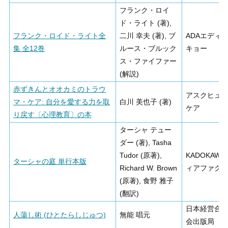
フランク・ロイ
ド・ライト (著),
フランク・ロイド・ライト全
二川 幸夫 (著), ブ
ADAエディ
集 全12巻
ルース・ブルック
キョー
ス・ファイファー
(解説)
赤ずきんとオオカミのトラウ
アスクヒュ
マ・ケア: 自分を愛する力を取
白川 美也子 (著)
ケア
り戻す〔心理教育〕の本
ターシャ テュー
ダー (著), Tasha
Tudor (原著),
KADOKAWA
ターシャの庭 単行本版
Richard W. Brown
ィアファク
(原著), 食野 雅子
(翻訳)
日本経営合
人蕩し術 (ひとたらしじゅつ)
無能 唱元
会出版局