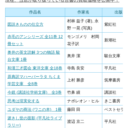
現在、当店が取り扱っている古書の買取価格を公開中！
作品名
作家名
出版社
村林 益子 (著), 永
図説きものの仕立方
紫紅社
野 一晃 (写真)
赤毛のアンシリーズ 全11巻 12
モンゴメリ 村岡
新潮社
冊セット
花子訳
奥井の英文読解 3つの物語 駿
奥井 潔
駿台文庫
台文庫 1冊
和漢三才図会 東洋文庫 全18巻
寺島 良安
平凡社
原典訳マハーバーラタ ちくま
上村 勝彦
筑摩書房
学芸文庫 全8巻
今鏡 (講談社学術文庫) 全3巻
竹鼻 績
講談社
思考は現実化する
ナポレオン・ヒル
きこ書房
ユダヤの商法 (ワニの本) 1冊
藤田 田
ベストセラ
逝きし世の面影 (平凡社ライブ
渡辺 京二
平凡社
ラリー)