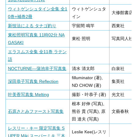
ウィトゲンシュタイン全集 全1
ウィトゲンシュタ
大修館書店
0巻+補巻2冊
イン
新技法による タナゴ釣り
宇留間 鳴竿
西東社
東松照明写真集 11時02分 NA
東松 照明
写真同人社
GASAKI
エラスムス全集 全11巻 ラテン
語
NOCTURNE―蒲池幸子写真集
清水 清太郎
白泉社
filluminator (著),
深田恭子写真集 Reflection
集英社
ND CHOW (著)
叶美香写真集 Melting
撮影・叶恭子 (著)
光文社
根本 好伸 (写真),
石原さとみファースト写真集
熊谷 貫 (写真), 原
文藝春秋
田 達夫 (写真)
レスリー・キー 限定写真集 S
Leslie Kee(レスリ
UPER Miki スーパーミキ 三木