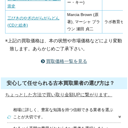
ー・キー)
崇史
Marcia Brown (原
三びきのやぎのがらがらどん
著), マーシャ ブラ
ラボ教育セ
(CDと絵本)
ウン 瀬田 貞二
※上記の買取価格は、本の状態や市場価格などにより変動
致します。あらかじめご了承下さい。
買取価格一覧を見る
安心して任せられる古本買取業者の選び方は？
ちょっとした方法で買い取り金額UPに繋がります。
相場に詳しく、豊富な知識を持つ信頼できる業者を選ぶ
ことが大切です。