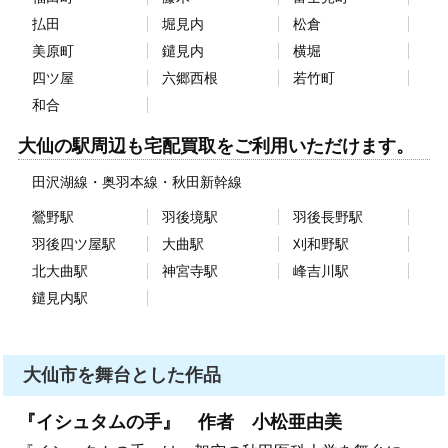
払田
堀見内
松倉
美原町
鑓見内
横堀
四ツ屋
六郷西根
若竹町
和合
大仙の駅周辺も宅配買取をご利用いただけます。
田沢湖線
奥羽本線
秋田新幹線
鶯野駅
羽後境駅
羽後長野駅
羽後四ツ屋駅
大曲駅
刈和野駅
北大曲駅
神宮寺駅
峰吉川駅
鑓見内駅
大仙市を舞台とした作品
『イシュタムの手』 作者 小松亜由美