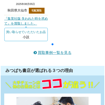
2025年08月05日
秋田県大仙市
宅配買取
『集英社版 失われた時を求め
て』を買取しました。
買い取らせていただいたお品
小説
買取事例一覧を見る
みつばち書店が選ばれる
３つ
の理由