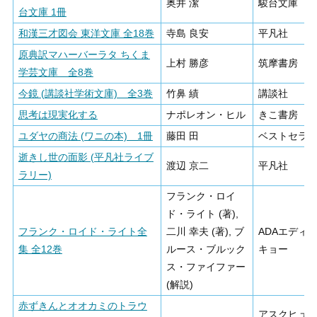
奥井 潔
駿台文庫
台文庫 1冊
和漢三才図会 東洋文庫 全18巻
寺島 良安
平凡社
原典訳マハーバーラタ ちくま
上村 勝彦
筑摩書房
学芸文庫 全8巻
今鏡 (講談社学術文庫) 全3巻
竹鼻 績
講談社
思考は現実化する
ナポレオン・ヒル
きこ書房
ユダヤの商法 (ワニの本) 1冊
藤田 田
ベストセラ
逝きし世の面影 (平凡社ライブ
渡辺 京二
平凡社
ラリー)
フランク・ロイ
ド・ライト (著),
フランク・ロイド・ライト全
二川 幸夫 (著), ブ
ADAエディ
集 全12巻
ルース・ブルック
キョー
ス・ファイファー
(解説)
赤ずきんとオオカミのトラウ
アスクヒュ