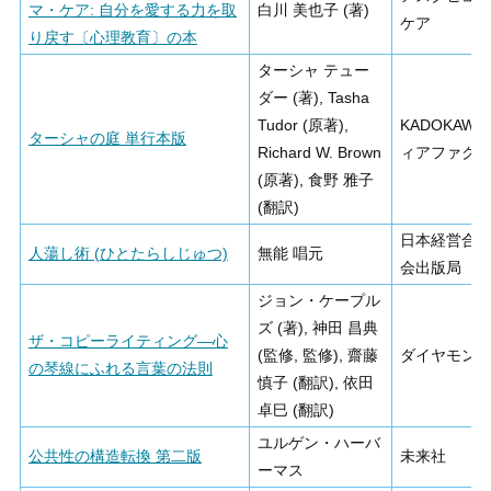
マ・ケア: 自分を愛する力を取
白川 美也子 (著)
ケア
り戻す〔心理教育〕の本
ターシャ テュー
ダー (著), Tasha
Tudor (原著),
KADOKAWA
ターシャの庭 単行本版
Richard W. Brown
ィアファク
(原著), 食野 雅子
(翻訳)
日本経営合
人蕩し術 (ひとたらしじゅつ)
無能 唱元
会出版局
ジョン・ケープル
ズ (著), 神田 昌典
ザ・コピーライティング―心
(監修, 監修), 齋藤
ダイヤモン
の琴線にふれる言葉の法則
慎子 (翻訳), 依田
卓巳 (翻訳)
ユルゲン・ハーバ
公共性の構造転換 第二版
未来社
ーマス