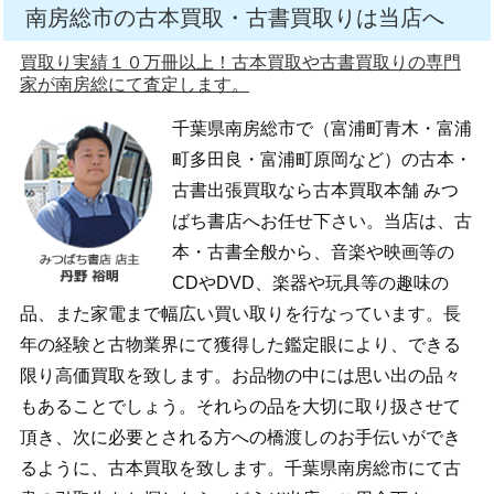
南房総市の古本買取・古書買取りは当店へ
買取り実績１０万冊以上！古本買取や古書買取りの専門
家が南房総にて査定します。
千葉県南房総市で（富浦町青木・富浦
町多田良・富浦町原岡など）の古本・
古書出張買取なら古本買取本舗 みつ
ばち書店へお任せ下さい。当店は、古
本・古書全般から、音楽や映画等の
CDやDVD、楽器や玩具等の趣味の
品、また家電まで幅広い買い取りを行なっています。長
年の経験と古物業界にて獲得した鑑定眼により、できる
限り高価買取を致します。お品物の中には思い出の品々
もあることでしょう。それらの品を大切に取り扱させて
頂き、次に必要とされる方への橋渡しのお手伝いができ
るように、古本買取を致します。千葉県南房総市にて古