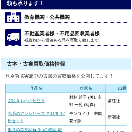
頼も承ります！
教育機関・公共機関
不動産業者様・不用品回収業者様
残置物から価値ある品を買取り致します。
古本・古書買取価格情報
只今買取実施中の古書の買取価格を公開してます！
作品名
作家名
出版社
村林 益子 (著), 永
図説きものの仕立方
紫紅社
野 一晃 (写真)
赤毛のアンシリーズ 全11巻 12
モンゴメリ 村岡
新潮社
冊セット
花子訳
奥井の英文読解 3つの物語 駿