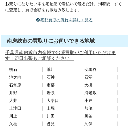
お売りになりたい本を宅配便で着払いで送るだけ。到着後、すぐ
に査定し、買取金額をお振込み致します。
宅配買取の流れを詳しく見る
南房総市の買取りにお伺いできる地域
千葉県南房総市内全域で出張買取がご利用いただけま
す！即日出張もご相談ください！
明石
荒川
安馬谷
池之内
石神
石堂
石堂原
市部
犬掛
井野
岩糸
海老敷
大井
大学口
小戸
上滝田
上堀
加茂
川上
川田
川谷
久枝
沓見
久保