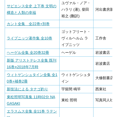
ユヴァル・ノア・
サピエンス全史 上下巻 文明の
ハラリ (著), 柴田
河出書房新
構造と人類の幸福
裕之 (翻訳)
カント全集 全22巻+別巻
ゴットフリート・
ライプニッツ著作集 全10巻
ヴィルヘルム ラ
工作舎
イプニッツ
ヘーゲル全集 全20巻32冊
ヘーゲル
岩波書店
新版 アリストテレス全集 既刊
岩波書店
16巻※2018年7月時
ウィトゲンシュタイン全集 全1
ウィトゲンシュタ
大修館書店
0巻+補巻2冊
イン
新技法による タナゴ釣り
宇留間 鳴竿
西東社
東松照明写真集 11時02分 NA
東松 照明
写真同人社
GASAKI
エラスムス全集 全11巻 ラテン