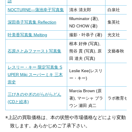
語
NOCTURNE―蒲池幸子写真集
清水 清太郎
白泉社
filluminator (著),
深田恭子写真集 Reflection
集英社
ND CHOW (著)
叶美香写真集 Melting
撮影・叶恭子 (著)
光文社
根本 好伸 (写真),
石原さとみファースト写真集
熊谷 貫 (写真), 原
文藝春秋
田 達夫 (写真)
レスリー・キー 限定写真集 S
Leslie Kee(レスリ
UPER Miki スーパーミキ 三木
ー・キー)
崇史
Marcia Brown (原
三びきのやぎのがらがらどん
著), マーシャ ブラ
ラボ教育セ
(CDと絵本)
ウン 瀬田 貞二
※上記の買取価格は、本の状態や市場価格などにより変動
致します。あらかじめご了承下さい。