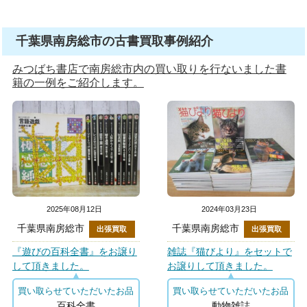
千葉県南房総市の古書買取事例紹介
みつばち書店で南房総市内の買い取りを行ないました書
籍の一例をご紹介します。
2025年08月12日
2024年03月23日
千葉県南房総市
千葉県南房総市
出張買取
出張買取
『遊びの百科全書』をお譲り
雑誌『猫びより』をセットで
して頂きました。
お譲りして頂きました。
買い取らせていただいたお品
買い取らせていただいたお品
百科全書
動物雑誌