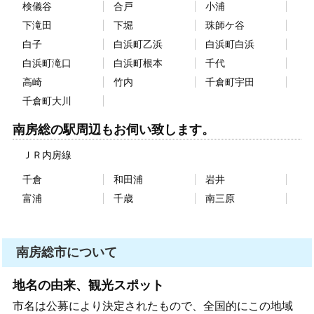
検儀谷
合戸
小浦
下滝田
下堀
珠師ケ谷
白子
白浜町乙浜
白浜町白浜
白浜町滝口
白浜町根本
千代
高崎
竹内
千倉町宇田
千倉町大川
南房総の駅周辺もお伺い致します。
ＪＲ内房線
千倉
和田浦
岩井
富浦
千歳
南三原
南房総市について
地名の由来、観光スポット
市名は公募により決定されたもので、全国的にこの地域