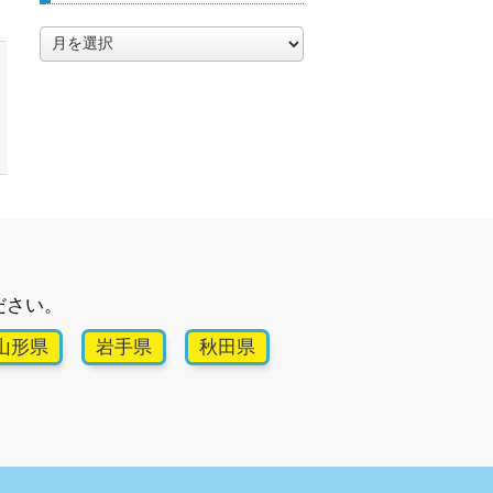
ア
ー
カ
イ
ブ
ださい。
山形県
岩手県
秋田県