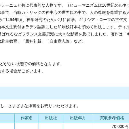
テーニュと共に代表的な人物です。（ヒューマニズムは16世紀のルネ
の事で、当時カトリックの神中心の世界観の中で、人の尊厳を尊重する
に1494年頃、神学研究のためパリに留学。ギリシア・ローマの古代文
語本文注釈付きラテン語訳にした印刷校訂本を初めて出版します。ディ
呼ばれるなどフランス文芸思潮に大きな影響を及ぼしました。著作は「
教君主教育」「愚神礼賛」「自由意志論」など。
などがない状態での価格となります。
動する場合がございます。
他にも、さまざまな洋書をお売りいただけます。
作家名
出版社
出版年月
買取参考価格
70,000円