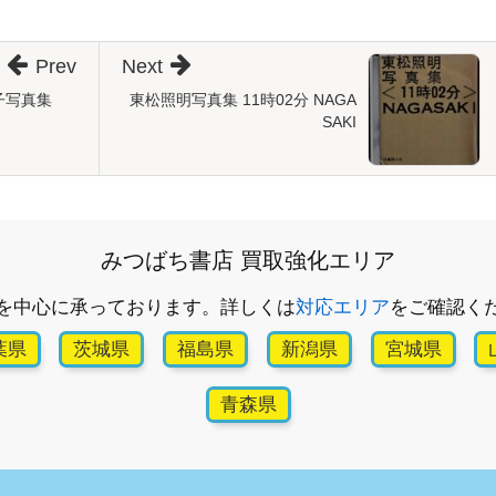
Prev
Next
子写真集
東松照明写真集 11時02分 NAGA
SAKI
みつばち書店 買取強化エリア
を中心に承っております。詳しくは
対応エリア
をご確認く
葉県
茨城県
福島県
新潟県
宮城県
青森県