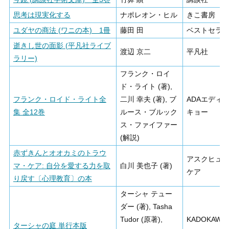
思考は現実化する
ナポレオン・ヒル
きこ書房
ユダヤの商法 (ワニの本) 1冊
藤田 田
ベストセラ
逝きし世の面影 (平凡社ライブ
渡辺 京二
平凡社
ラリー)
フランク・ロイ
ド・ライト (著),
フランク・ロイド・ライト全
二川 幸夫 (著), ブ
ADAエディ
集 全12巻
ルース・ブルック
キョー
ス・ファイファー
(解説)
赤ずきんとオオカミのトラウ
アスクヒュ
マ・ケア: 自分を愛する力を取
白川 美也子 (著)
ケア
り戻す〔心理教育〕の本
ターシャ テュー
ダー (著), Tasha
Tudor (原著),
KADOKAWA
ターシャの庭 単行本版