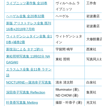
ライプニッツ著作集 全10巻
ヴィルヘルム ラ
工作舎
イプニッツ
ヘーゲル全集 全20巻32冊
ヘーゲル
岩波書店
新版 アリストテレス全集 既刊
岩波書店
16巻※2018年7月時
ウィトゲンシュタイン全集 全1
ウィトゲンシュタ
大修館書店
0巻+補巻2冊
イン
新技法による タナゴ釣り
宇留間 鳴竿
西東社
東松照明写真集 11時02分 NA
東松 照明
写真同人社
GASAKI
エラスムス全集 全11巻 ラテン
語
NOCTURNE―蒲池幸子写真集
清水 清太郎
白泉社
filluminator (著),
深田恭子写真集 Reflection
集英社
ND CHOW (著)
叶美香写真集 Melting
撮影・叶恭子 (著)
光文社