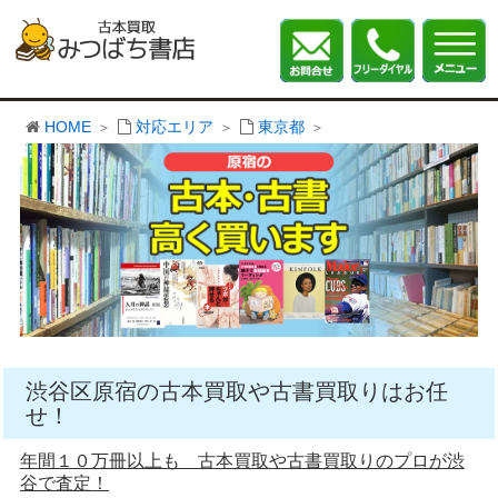
HOME
対応エリア
東京都
渋谷区原宿の古本買取や古書買取りはお任
せ！
年間１０万冊以上も 古本買取や古書買取りのプロが渋
谷で査定！