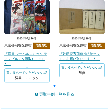
2022年07月26日
2022年07月19日
東京都渋谷区原宿
東京都渋谷区原宿
宅配買取
宅配買取
『洋書 マーベルコミック デ
『姓氏家系辞典 全3巻セッ
アデビル』を買取りしまし
ト』を買い取りしました。
た。
買い取らせていただいたお品
辞典
買い取らせていただいたお品
洋書、コミック
買取事例一覧を見る