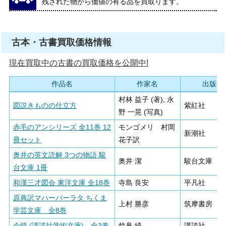
残された物から価値の有る品を買取ります。
古本・古書買取価格情報
現在買取中の古書の買取価格を公開中!
作品名
作家名
出版社
村林 益子 (著), 永
図説きものの仕立方
紫紅社
野 一晃 (写真)
赤毛のアンシリーズ 全11巻 12
モンゴメリ 村岡
新潮社
冊セット
花子訳
奥井の英文読解 3つの物語 駿
奥井 潔
駿台文庫
台文庫 1冊
和漢三才図会 東洋文庫 全18巻
寺島 良安
平凡社
原典訳マハーバーラタ ちくま
上村 勝彦
筑摩書房
学芸文庫 全8巻
今鏡 (講談社学術文庫) 全3巻
竹鼻 績
講談社