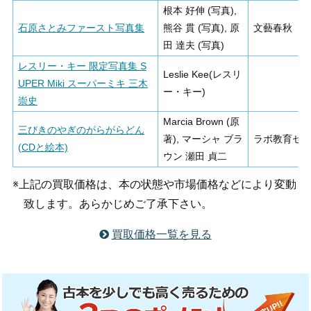
根本 好伸 (写真),
石原さとみファースト写真集
熊谷 貫 (写真), 原
文藝春秋
田 達夫 (写真)
レスリー・キー 限定写真集 S
Leslie Kee(レスリ
UPER Miki スーパーミキ 三木
ー・キー)
崇史
Marcia Brown (原
三びきのやぎのがらがらどん
著), マーシャ ブラ
ラボ教育セ
(CDと絵本)
ウン 瀬田 貞二
※上記の買取価格は、本の状態や市場価格などにより変動
致します。あらかじめご了承下さい。
買取価格一覧を見る