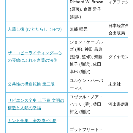
Richard W. Brown
ィアファク
(原著), 食野 雅子
(翻訳)
日本経営合
人蕩し術 (ひとたらしじゅつ)
無能 唱元
会出版局
ジョン・ケープル
ズ (著), 神田 昌典
ザ・コピーライティング―心
(監修, 監修), 齋藤
ダイヤモン
の琴線にふれる言葉の法則
慎子 (翻訳), 依田
卓巳 (翻訳)
ユルゲン・ハーバ
公共性の構造転換 第二版
未来社
ーマス
ユヴァル・ノア・
サピエンス全史 上下巻 文明の
ハラリ (著), 柴田
河出書房新
構造と人類の幸福
裕之 (翻訳)
カント全集 全22巻+別巻
ゴットフリート・