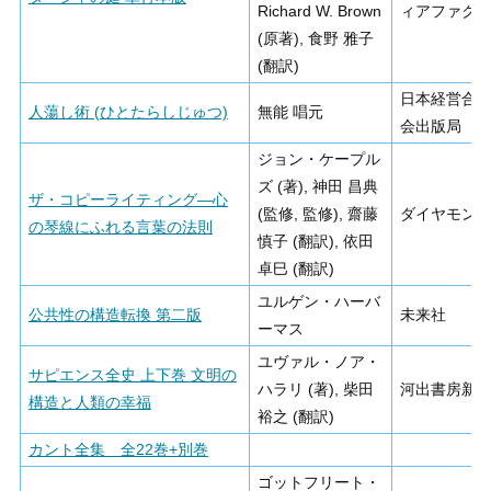
Richard W. Brown
ィアファク
(原著), 食野 雅子
(翻訳)
日本経営合
人蕩し術 (ひとたらしじゅつ)
無能 唱元
会出版局
ジョン・ケープル
ズ (著), 神田 昌典
ザ・コピーライティング―心
(監修, 監修), 齋藤
ダイヤモン
の琴線にふれる言葉の法則
慎子 (翻訳), 依田
卓巳 (翻訳)
ユルゲン・ハーバ
公共性の構造転換 第二版
未来社
ーマス
ユヴァル・ノア・
サピエンス全史 上下巻 文明の
ハラリ (著), 柴田
河出書房新
構造と人類の幸福
裕之 (翻訳)
カント全集 全22巻+別巻
ゴットフリート・