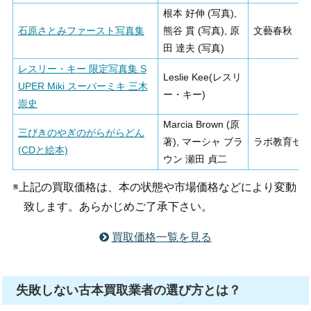
根本 好伸 (写真),
石原さとみファースト写真集
熊谷 貫 (写真), 原
文藝春秋
田 達夫 (写真)
レスリー・キー 限定写真集 S
Leslie Kee(レスリ
UPER Miki スーパーミキ 三木
ー・キー)
崇史
Marcia Brown (原
三びきのやぎのがらがらどん
著), マーシャ ブラ
ラボ教育セ
(CDと絵本)
ウン 瀬田 貞二
※上記の買取価格は、本の状態や市場価格などにより変動
致します。あらかじめご了承下さい。
買取価格一覧を見る
失敗しない古本買取業者の選び方とは？