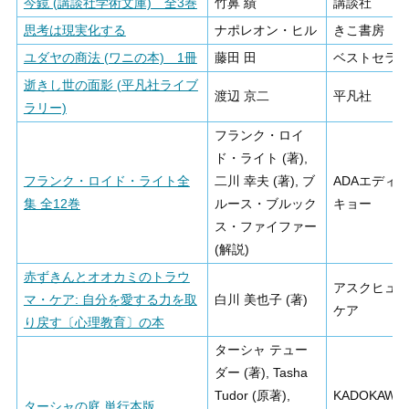
今鏡 (講談社学術文庫) 全3巻
竹鼻 績
講談社
思考は現実化する
ナポレオン・ヒル
きこ書房
ユダヤの商法 (ワニの本) 1冊
藤田 田
ベストセラ
逝きし世の面影 (平凡社ライブ
渡辺 京二
平凡社
ラリー)
フランク・ロイ
ド・ライト (著),
フランク・ロイド・ライト全
二川 幸夫 (著), ブ
ADAエディ
集 全12巻
ルース・ブルック
キョー
ス・ファイファー
(解説)
赤ずきんとオオカミのトラウ
アスクヒュ
マ・ケア: 自分を愛する力を取
白川 美也子 (著)
ケア
り戻す〔心理教育〕の本
ターシャ テュー
ダー (著), Tasha
Tudor (原著),
KADOKAWA
ターシャの庭 単行本版