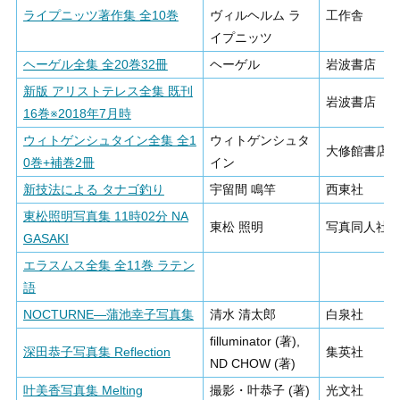
ライプニッツ著作集 全10巻
ヴィルヘルム ラ
工作舎
イプニッツ
ヘーゲル全集 全20巻32冊
ヘーゲル
岩波書店
新版 アリストテレス全集 既刊
岩波書店
16巻※2018年7月時
ウィトゲンシュタイン全集 全1
ウィトゲンシュタ
大修館書店
0巻+補巻2冊
イン
新技法による タナゴ釣り
宇留間 鳴竿
西東社
東松照明写真集 11時02分 NA
東松 照明
写真同人社
GASAKI
エラスムス全集 全11巻 ラテン
語
NOCTURNE―蒲池幸子写真集
清水 清太郎
白泉社
filluminator (著),
深田恭子写真集 Reflection
集英社
ND CHOW (著)
叶美香写真集 Melting
撮影・叶恭子 (著)
光文社