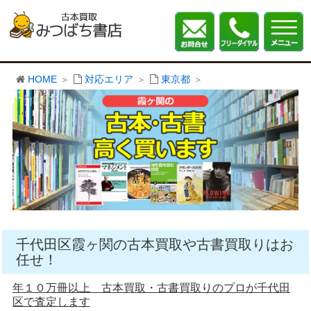
HOME
対応エリア
東京都
千代田区霞ヶ関の古本買取や古書買取りはお
任せ！
年１０万冊以上 古本買取・古書買取りのプロが千代田
区で査定します