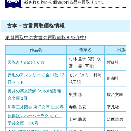
残された物から価値の有る品を買取ります。
古本・古書買取価格情報
絶賛買取中の古書の買取価格を紹介中!
作品名
作家名
出版社
村林 益子 (著), 永
図説きものの仕立方
紫紅社
野 一晃 (写真)
赤毛のアンシリーズ 全11巻 12
モンゴメリ 村岡
新潮社
冊セット
花子訳
奥井の英文読解 3つの物語 駿
奥井 潔
駿台文庫
台文庫 1冊
和漢三才図会 東洋文庫 全18巻
寺島 良安
平凡社
原典訳マハーバーラタ ちくま
上村 勝彦
筑摩書房
学芸文庫 全8巻