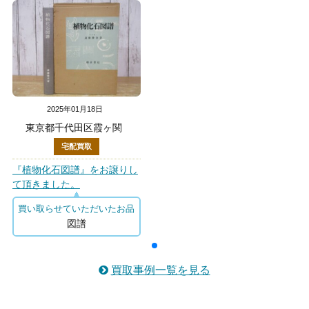
2025年01月18日
東京都千代田区霞ヶ関
宅配買取
『植物化石図譜』をお譲りし
て頂きました。
買い取らせていただいたお品
図譜
買取事例一覧を見る