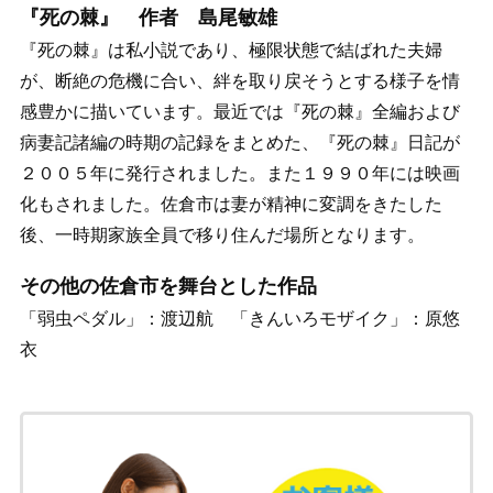
『死の棘』 作者 島尾敏雄
『死の棘』は私小説であり、極限状態で結ばれた夫婦
が、断絶の危機に合い、絆を取り戻そうとする様子を情
感豊かに描いています。最近では『死の棘』全編および
病妻記諸編の時期の記録をまとめた、『死の棘』日記が
２００５年に発行されました。また１９９０年には映画
化もされました。佐倉市は妻が精神に変調をきたした
後、一時期家族全員で移り住んだ場所となります。
その他の佐倉市を舞台とした作品
「弱虫ペダル」：渡辺航 「きんいろモザイク」：原悠
衣