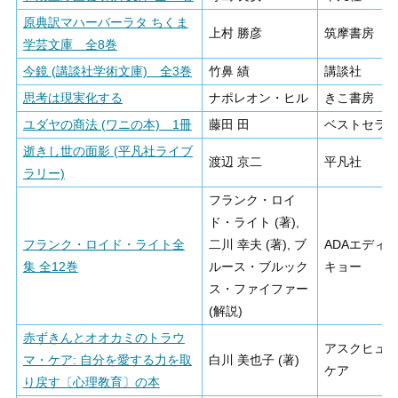
原典訳マハーバーラタ ちくま
上村 勝彦
筑摩書房
学芸文庫 全8巻
今鏡 (講談社学術文庫) 全3巻
竹鼻 績
講談社
思考は現実化する
ナポレオン・ヒル
きこ書房
ユダヤの商法 (ワニの本) 1冊
藤田 田
ベストセラ
逝きし世の面影 (平凡社ライブ
渡辺 京二
平凡社
ラリー)
フランク・ロイ
ド・ライト (著),
フランク・ロイド・ライト全
二川 幸夫 (著), ブ
ADAエディ
集 全12巻
ルース・ブルック
キョー
ス・ファイファー
(解説)
赤ずきんとオオカミのトラウ
アスクヒュ
マ・ケア: 自分を愛する力を取
白川 美也子 (著)
ケア
り戻す〔心理教育〕の本