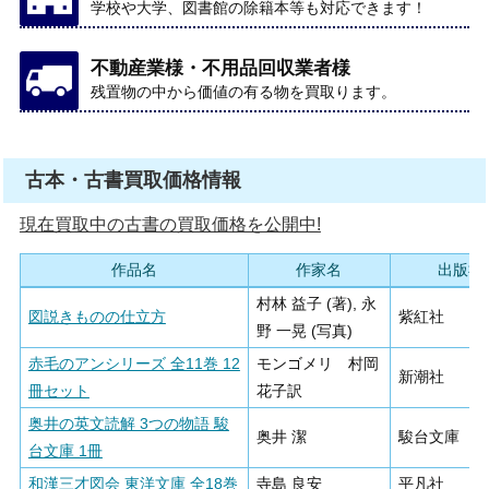
学校や大学、図書館の除籍本等も対応できます！
不動産業様・不用品回収業者様
残置物の中から価値の有る物を買取ります。
古本・古書買取価格情報
現在買取中の古書の買取価格を公開中!
作品名
作家名
出版社
村林 益子 (著), 永
図説きものの仕立方
紫紅社
野 一晃 (写真)
赤毛のアンシリーズ 全11巻 12
モンゴメリ 村岡
新潮社
冊セット
花子訳
奥井の英文読解 3つの物語 駿
奥井 潔
駿台文庫
台文庫 1冊
和漢三才図会 東洋文庫 全18巻
寺島 良安
平凡社