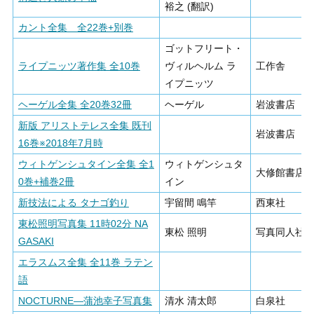
裕之 (翻訳)
カント全集 全22巻+別巻
ゴットフリート・
ライプニッツ著作集 全10巻
ヴィルヘルム ラ
工作舎
イプニッツ
ヘーゲル全集 全20巻32冊
ヘーゲル
岩波書店
新版 アリストテレス全集 既刊
岩波書店
16巻※2018年7月時
ウィトゲンシュタイン全集 全1
ウィトゲンシュタ
大修館書店
0巻+補巻2冊
イン
新技法による タナゴ釣り
宇留間 鳴竿
西東社
東松照明写真集 11時02分 NA
東松 照明
写真同人社
GASAKI
エラスムス全集 全11巻 ラテン
語
NOCTURNE―蒲池幸子写真集
清水 清太郎
白泉社