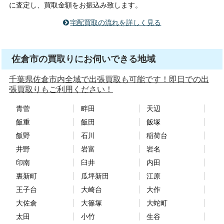
に査定し、買取金額をお振込み致します。
宅配買取の流れを詳しく見る
佐倉市の買取りにお伺いできる地域
千葉県佐倉市内全域で出張買取も可能です！即日での出
張買取りもご利用ください！
青菅
畔田
天辺
飯重
飯田
飯塚
飯野
石川
稲荷台
井野
岩富
岩名
印南
臼井
内田
裏新町
瓜坪新田
江原
王子台
大崎台
大作
大佐倉
大篠塚
大蛇町
太田
小竹
生谷