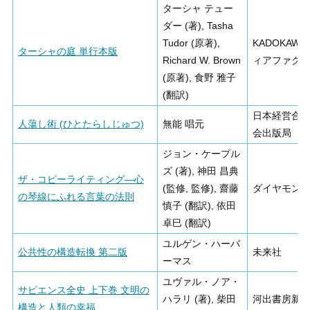
ターシャ テュー
ダー (著), Tasha
Tudor (原著),
KADOKAWA
ターシャの庭 単行本版
Richard W. Brown
ィアファク
(原著), 食野 雅子
(翻訳)
日本経営合
人蕩し術 (ひとたらしじゅつ)
無能 唱元
会出版局
ジョン・ケープル
ズ (著), 神田 昌典
ザ・コピーライティング―心
(監修, 監修), 齋藤
ダイヤモン
の琴線にふれる言葉の法則
慎子 (翻訳), 依田
卓巳 (翻訳)
ユルゲン・ハーバ
公共性の構造転換 第二版
未来社
ーマス
ユヴァル・ノア・
サピエンス全史 上下巻 文明の
ハラリ (著), 柴田
河出書房新
構造と人類の幸福