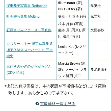
filluminator (著),
深田恭子写真集 Reflection
集英社
ND CHOW (著)
叶美香写真集 Melting
撮影・叶恭子 (著)
光文社
根本 好伸 (写真),
石原さとみファースト写真集
熊谷 貫 (写真), 原
文藝春秋
田 達夫 (写真)
レスリー・キー 限定写真集 S
Leslie Kee(レスリ
UPER Miki スーパーミキ 三木
ー・キー)
崇史
Marcia Brown (原
三びきのやぎのがらがらどん
著), マーシャ ブラ
ラボ教育セ
(CDと絵本)
ウン 瀬田 貞二
※上記の買取価格は、本の状態や市場価格などにより変動
致します。あらかじめご了承下さい。
買取価格一覧を見る