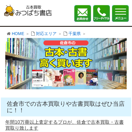
HOME
対応エリア
千葉県
佐倉市での古本買取りや古書買取はぜひ当店
に！！
年間10万冊以上査定するプロが、佐倉で古本買取・古書
買取り致します