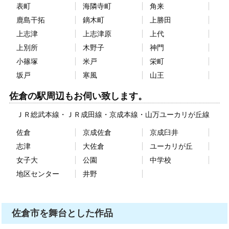
表町
海隣寺町
角来
鹿島干拓
鏑木町
上勝田
上志津
上志津原
上代
上別所
木野子
神門
小篠塚
米戸
栄町
坂戸
寒風
山王
佐倉の駅周辺もお伺い致します。
ＪＲ総武本線
ＪＲ成田線
京成本線
山万ユーカリが丘線
佐倉
京成佐倉
京成臼井
志津
大佐倉
ユーカリが丘
女子大
公園
中学校
地区センター
井野
佐倉市を舞台とした作品