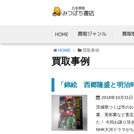
HOME
買取事例
買取事例
「錦絵 西郷隆盛と明治
2018年10月31日
茨城県つくば市のお
書、美術書など査定
た！ 今回お譲り頂
NHK大河ドラマがちょ