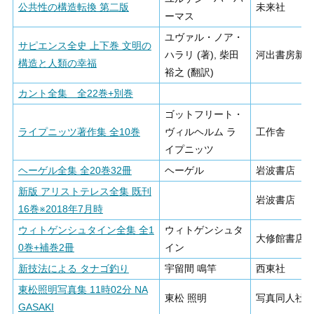
公共性の構造転換 第二版
未来社
ーマス
ユヴァル・ノア・
サピエンス全史 上下巻 文明の
ハラリ (著), 柴田
河出書房新
構造と人類の幸福
裕之 (翻訳)
カント全集 全22巻+別巻
ゴットフリート・
ライプニッツ著作集 全10巻
ヴィルヘルム ラ
工作舎
イプニッツ
ヘーゲル全集 全20巻32冊
ヘーゲル
岩波書店
新版 アリストテレス全集 既刊
岩波書店
16巻※2018年7月時
ウィトゲンシュタイン全集 全1
ウィトゲンシュタ
大修館書店
0巻+補巻2冊
イン
新技法による タナゴ釣り
宇留間 鳴竿
西東社
東松照明写真集 11時02分 NA
東松 照明
写真同人社
GASAKI