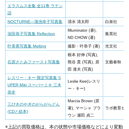
エラスムス全集 全11巻 ラテン
語
NOCTURNE―蒲池幸子写真集
清水 清太郎
白泉社
filluminator (著),
深田恭子写真集 Reflection
集英社
ND CHOW (著)
叶美香写真集 Melting
撮影・叶恭子 (著)
光文社
根本 好伸 (写真),
石原さとみファースト写真集
熊谷 貫 (写真), 原
文藝春秋
田 達夫 (写真)
レスリー・キー 限定写真集 S
Leslie Kee(レスリ
UPER Miki スーパーミキ 三木
ー・キー)
崇史
Marcia Brown (原
三びきのやぎのがらがらどん
著), マーシャ ブラ
ラボ教育セ
(CDと絵本)
ウン 瀬田 貞二
※上記の買取価格は、本の状態や市場価格などにより変動