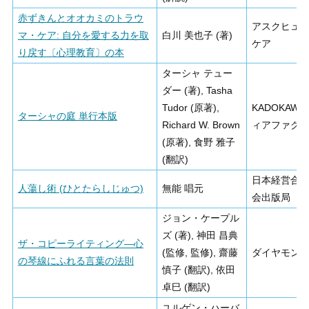
赤ずきんとオオカミのトラウ
アスクヒュ
マ・ケア: 自分を愛する力を取
白川 美也子 (著)
ケア
り戻す〔心理教育〕の本
ターシャ テュー
ダー (著), Tasha
Tudor (原著),
KADOKAWA
ターシャの庭 単行本版
Richard W. Brown
ィアファク
(原著), 食野 雅子
(翻訳)
日本経営合
人蕩し術 (ひとたらしじゅつ)
無能 唱元
会出版局
ジョン・ケープル
ズ (著), 神田 昌典
ザ・コピーライティング―心
(監修, 監修), 齋藤
ダイヤモン
の琴線にふれる言葉の法則
慎子 (翻訳), 依田
卓巳 (翻訳)
ユルゲン・ハーバ