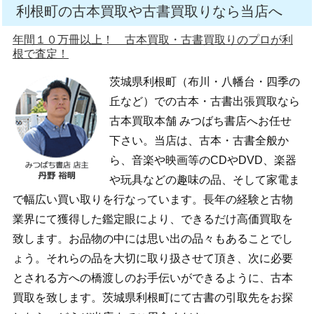
利根町の古本買取や古書買取りなら当店へ
年間１０万冊以上！ 古本買取・古書買取りのプロが利
根で査定！
茨城県利根町（布川・八幡台・四季の
丘など）での古本・古書出張買取なら
古本買取本舗 みつばち書店へお任せ
下さい。当店は、古本・古書全般か
ら、音楽や映画等のCDやDVD、楽器
や玩具などの趣味の品、そして家電ま
で幅広い買い取りを行なっています。長年の経験と古物
業界にて獲得した鑑定眼により、できるだけ高価買取を
致します。お品物の中には思い出の品々もあることでし
ょう。それらの品を大切に取り扱させて頂き、次に必要
とされる方への橋渡しのお手伝いができるように、古本
買取を致します。茨城県利根町にて古書の引取先をお探