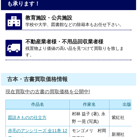
も承ります！
教育施設・公共施設
学校や大学、図書館などの除籍本もお任せ下さい。
不動産業者様・不用品回収業者様
残置物より価値の高い品を見つけて買取りを致しま
す。
古本・古書買取価格情報
現在買取中の古書の買取価格を公開中!
作品名
作家名
出版社
村林 益子 (著), 永
図説きものの仕立方
紫紅社
野 一晃 (写真)
赤毛のアンシリーズ 全11巻 12
モンゴメリ 村岡
新潮社