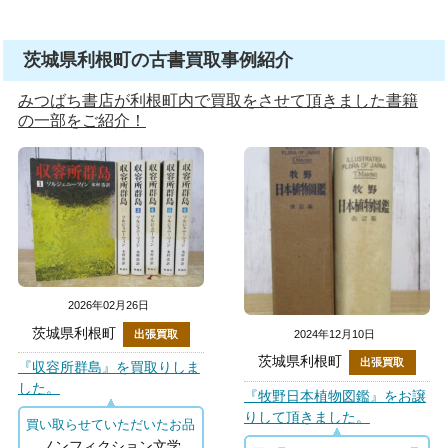
茨城県利根町の古書買取事例紹介
みつばち書店が利根町内で買取をさせて頂きました書籍
の一部をご紹介！
2026年02月26日
茨城県利根町
2024年12月10日
出張買取
茨城県利根町
出張買取
『収容所群島』を買取りしま
した。
『牧野日本植物図鑑』をお譲
りして頂きました。
買い取らせていただいたお品
ノンフィクション文学