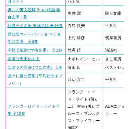
冊セット
花子訳
奥井の英文読解 3つの物語 駿
奥井 潔
駿台文庫
台文庫 1冊
和漢三才図会 東洋文庫 全18巻
寺島 良安
平凡社
原典訳マハーバーラタ ちくま
上村 勝彦
筑摩書房
学芸文庫 全8巻
今鏡 (講談社学術文庫) 全3巻
竹鼻 績
講談社
思考は現実化する
ナポレオン・ヒル
きこ書房
ユダヤの商法 (ワニの本) 1冊
藤田 田
ベストセラ
逝きし世の面影 (平凡社ライブ
渡辺 京二
平凡社
ラリー)
フランク・ロイ
ド・ライト (著),
フランク・ロイド・ライト全
二川 幸夫 (著), ブ
ADAエディ
集 全12巻
ルース・ブルック
キョー
ス・ファイファー
(解説)