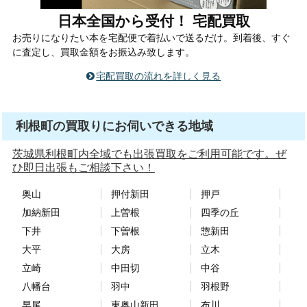
日本全国から受付！ 宅配買取
お売りになりたい本を宅配便で着払いで送るだけ。到着後、すぐ
に査定し、買取金額をお振込み致します。
宅配買取の流れを詳しく見る
利根町の買取りにお伺いできる地域
茨城県利根町内全域でも出張買取をご利用可能です。ぜ
ひ即日出張もご相談下さい！
奥山
押付新田
押戸
加納新田
上曽根
四季の丘
下井
下曽根
惣新田
大平
大房
立木
立崎
中田切
中谷
八幡台
羽中
羽根野
早尾
東奥山新田
布川