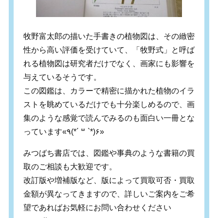
牧野富太郎の描いた手書きの植物図は、その緻密
性から高い評価を受けていて、「牧野式」と呼ば
れる植物図は研究者だけでなく、画家にも影響を
与えているそうです。
この図鑑は、カラーで精密に描かれた植物のイラ
ストを眺めているだけでも十分楽しめるので、画
集のような感覚で読んでみるのも面白い一冊とな
っています
«
٩
(*´
꒳
`*)
۶
»
みつばち書店では、図鑑や事典のような書籍の買
取のご相談も大歓迎です。
改訂版や増補版など、版によって買取可否・買取
金額が異なってきますので、詳しいご案内をご希
望であればお気軽にお問い合わせください