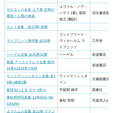
ユヴァル・ノア・
サピエンス全史 上下巻 文明の
ハラリ (著), 柴田
河出書房新
構造と人類の幸福
裕之 (翻訳)
カント全集 全22巻+別巻
ゴットフリート・
ライプニッツ著作集 全10巻
ヴィルヘルム ラ
工作舎
イプニッツ
ヘーゲル全集 全20巻32冊
ヘーゲル
岩波書店
新版 アリストテレス全集 既刊
岩波書店
16巻※2018年7月時
ウィトゲンシュタイン全集 全1
ウィトゲンシュタ
大修館書店
0巻+補巻2冊
イン
新技法による タナゴ釣り
宇留間 鳴竿
西東社
東松照明写真集 11時02分 NA
東松 照明
写真同人社
GASAKI
エラスムス全集 全11巻 ラテン