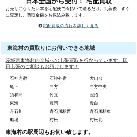
日本全国から受付！ 宅配買取
お売りになりたい本を宅配便で着払いで送るだけ。到着後、すぐ
に査定し、買取金額をお振込み致します。
宅配買取の流れを詳しく見る
東海村の買取りにお伺いできる地域
茨城県東海村内全域への出張買取を行なっています。即
日出張のご相談もお請けします！
石神内宿
石神外宿
大山台
亀下
白方
白方中央
須和間
竹瓦
照沼
東海
豊岡
豊白
舟石川
舟石川駅西
舟石川駅東
船場
村松
村松北
東海村の駅周辺もお伺い致します。