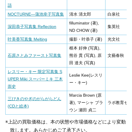
語
NOCTURNE―蒲池幸子写真集
清水 清太郎
白泉社
filluminator (著),
深田恭子写真集 Reflection
集英社
ND CHOW (著)
叶美香写真集 Melting
撮影・叶恭子 (著)
光文社
根本 好伸 (写真),
石原さとみファースト写真集
熊谷 貫 (写真), 原
文藝春秋
田 達夫 (写真)
レスリー・キー 限定写真集 S
Leslie Kee(レスリ
UPER Miki スーパーミキ 三木
ー・キー)
崇史
Marcia Brown (原
三びきのやぎのがらがらどん
著), マーシャ ブラ
ラボ教育セ
(CDと絵本)
ウン 瀬田 貞二
※上記の買取価格は、本の状態や市場価格などにより変動
致します。あらかじめご了承下さい。