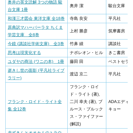
奥井の英文読解 3つの物語 駿
奥井 潔
駿台文庫
台文庫 1冊
和漢三才図会 東洋文庫 全18巻
寺島 良安
平凡社
原典訳マハーバーラタ ちくま
上村 勝彦
筑摩書房
学芸文庫 全8巻
今鏡 (講談社学術文庫) 全3巻
竹鼻 績
講談社
思考は現実化する
ナポレオン・ヒル
きこ書房
ユダヤの商法 (ワニの本) 1冊
藤田 田
ベストセラ
逝きし世の面影 (平凡社ライブ
渡辺 京二
平凡社
ラリー)
フランク・ロイ
ド・ライト (著),
フランク・ロイド・ライト全
二川 幸夫 (著), ブ
ADAエディ
集 全12巻
ルース・ブルック
キョー
ス・ファイファー
(解説)
赤ずきんとオオカミのトラウ