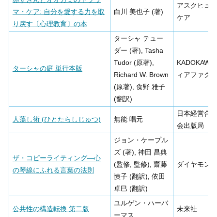
アスクヒュ
マ・ケア: 自分を愛する力を取
白川 美也子 (著)
ケア
り戻す〔心理教育〕の本
ターシャ テュー
ダー (著), Tasha
Tudor (原著),
KADOKAWA
ターシャの庭 単行本版
Richard W. Brown
ィアファク
(原著), 食野 雅子
(翻訳)
日本経営合
人蕩し術 (ひとたらしじゅつ)
無能 唱元
会出版局
ジョン・ケープル
ズ (著), 神田 昌典
ザ・コピーライティング―心
(監修, 監修), 齋藤
ダイヤモン
の琴線にふれる言葉の法則
慎子 (翻訳), 依田
卓巳 (翻訳)
ユルゲン・ハーバ
公共性の構造転換 第二版
未来社
ーマス