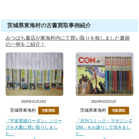
茨城県東海村の古書買取事例紹介
みつばち書店が東海村内にて買い取りを致しました書籍
の一例をご紹介！
2025年01月23日
2023年03月21日
茨城県東海村
茨城県東海村
宅配買取
宅配買取
『宇宙英雄ローダン』シリー
『月刊コミック・マガジン C
ズを大量に買い取りしまし
OM』をお譲りして頂きまし
た。
た。