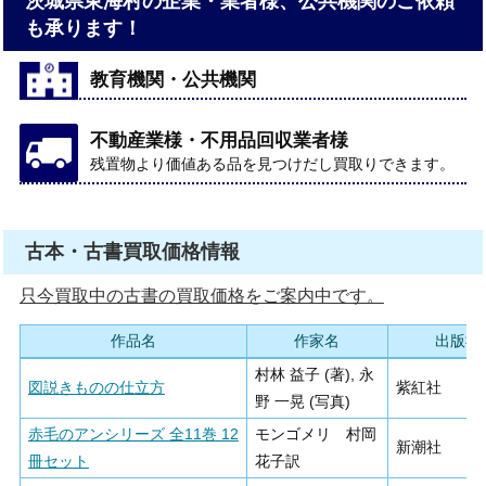
茨城県東海村の企業・業者様、公共機関のご依頼
も承ります！
教育機関・公共機関
不動産業様・不用品回収業者様
残置物より価値ある品を見つけだし買取りできます。
古本・古書買取価格情報
只今買取中の古書の買取価格をご案内中です。
作品名
作家名
出版社
村林 益子 (著), 永
図説きものの仕立方
紫紅社
野 一晃 (写真)
赤毛のアンシリーズ 全11巻 12
モンゴメリ 村岡
新潮社
冊セット
花子訳