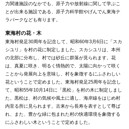
力関連施設のなかでも、原子力や放射線に関して学ぶこ
とが出来る施設である、原子力科学館やげんでん東海テ
ラパークなども有ります。
東海村の花・木
東海村発足30周年を記念して、昭和60年3月6日に「スカ
シユリ」を村の花に制定しました。スカシユリは、本州
の北部に分布し、村では砂丘に群落が見られます。花
は、真夏に咲き、明るく情熱的で、太陽に向かって咲く
ことから発展向上を意味し、村を象徴するにふさわしい
花ということで定めました。東海村発足25周年を記念し
て、昭和55年10月14日に「黒松」を村の木に制定しまし
た。黒松は、村の気候や風土に適し、海岸線をはじめ村
内至る所に見られます。古来から長寿を表すとして尊ば
れ、また、豊かな緑に包まれた村の快適環境を象徴する
にふさわしい木ということで定めました。