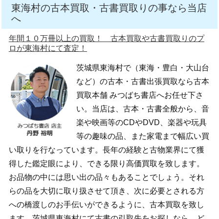
東海村の古本買取・古書買取りの事なら当店
へ
年間１０万冊以上の買取！ 古本買取や古書買取りのプ
ロが東海村にて査定！
茨城県東海村で（東海・豊白・大山台
など）の古本・古書出張買取なら古本
買取本舗 みつばち書店へお任せ下さ
い。当店は、古本・古書全般から、音
楽や映画等のCDやDVD、楽器や玩具
等の趣味の品、また家電まで幅広い買
い取りを行なっています。長年の経験と古物業界にて獲
得した鑑定眼により、できる限り高価買取を致します。
お品物の中には思い出の品々もあることでしょう。それ
らの品を大切に取り扱させて頂き、次に必要とされる方
への橋渡しのお手伝いができるように、古本買取を致し
ます。茨城県東海村にて古書の引取先をお探しなら、ど