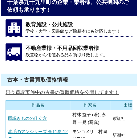
千葉県九十九里町の企業・業者様、公共機関のご
依頼も承ります！
教育施設・公共施設
学校・大学・図書館など除籍本にも対応します！
不動産業様・不用品回収業者様
残置物から価値ある品を買取り致します。
古本・古書買取価格情報
只今買取実施中の古書の買取価格を公開してます！
作品名
作家名
出版社
村林 益子 (著), 永
図説きものの仕立方
紫紅社
野 一晃 (写真)
赤毛のアンシリーズ 全11巻 12
モンゴメリ 村岡
新潮社