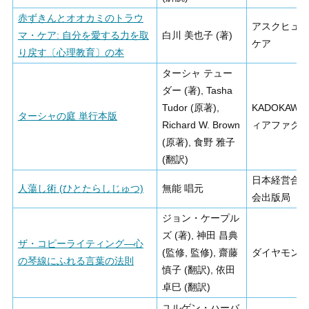
赤ずきんとオオカミのトラウ
アスクヒュ
マ・ケア: 自分を愛する力を取
白川 美也子 (著)
ケア
り戻す〔心理教育〕の本
ターシャ テュー
ダー (著), Tasha
Tudor (原著),
KADOKAWA
ターシャの庭 単行本版
Richard W. Brown
ィアファク
(原著), 食野 雅子
(翻訳)
日本経営合
人蕩し術 (ひとたらしじゅつ)
無能 唱元
会出版局
ジョン・ケープル
ズ (著), 神田 昌典
ザ・コピーライティング―心
(監修, 監修), 齋藤
ダイヤモン
の琴線にふれる言葉の法則
慎子 (翻訳), 依田
卓巳 (翻訳)
ユルゲン・ハーバ