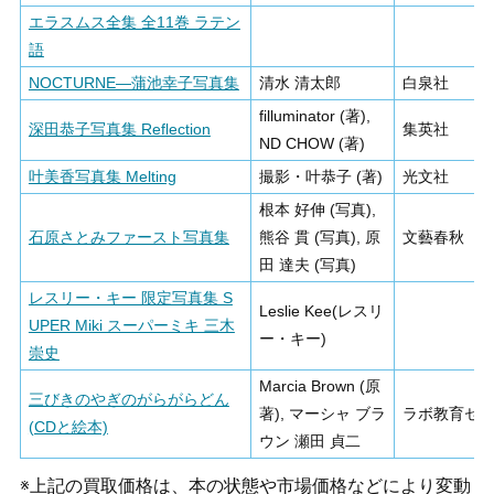
エラスムス全集 全11巻 ラテン
語
NOCTURNE―蒲池幸子写真集
清水 清太郎
白泉社
filluminator (著),
深田恭子写真集 Reflection
集英社
ND CHOW (著)
叶美香写真集 Melting
撮影・叶恭子 (著)
光文社
根本 好伸 (写真),
石原さとみファースト写真集
熊谷 貫 (写真), 原
文藝春秋
田 達夫 (写真)
レスリー・キー 限定写真集 S
Leslie Kee(レスリ
UPER Miki スーパーミキ 三木
ー・キー)
崇史
Marcia Brown (原
三びきのやぎのがらがらどん
著), マーシャ ブラ
ラボ教育セ
(CDと絵本)
ウン 瀬田 貞二
※上記の買取価格は、本の状態や市場価格などにより変動