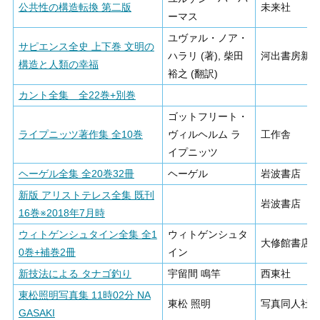
公共性の構造転換 第二版
未来社
ーマス
ユヴァル・ノア・
サピエンス全史 上下巻 文明の
ハラリ (著), 柴田
河出書房新
構造と人類の幸福
裕之 (翻訳)
カント全集 全22巻+別巻
ゴットフリート・
ライプニッツ著作集 全10巻
ヴィルヘルム ラ
工作舎
イプニッツ
ヘーゲル全集 全20巻32冊
ヘーゲル
岩波書店
新版 アリストテレス全集 既刊
岩波書店
16巻※2018年7月時
ウィトゲンシュタイン全集 全1
ウィトゲンシュタ
大修館書店
0巻+補巻2冊
イン
新技法による タナゴ釣り
宇留間 鳴竿
西東社
東松照明写真集 11時02分 NA
東松 照明
写真同人社
GASAKI