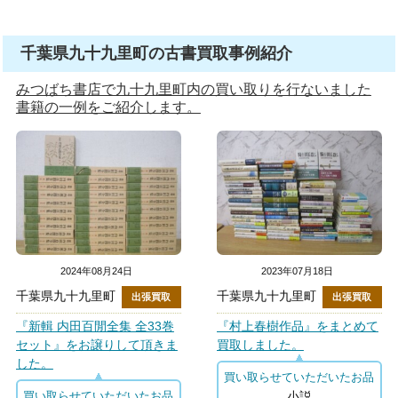
千葉県九十九里町の古書買取事例紹介
みつばち書店で九十九里町内の買い取りを行ないました
書籍の一例をご紹介します。
2024年08月24日
2023年07月18日
千葉県九十九里町
千葉県九十九里町
出張買取
出張買取
『新輯 内田百閒全集 全33巻
『村上春樹作品』をまとめて
セット』をお譲りして頂きま
買取しました。
した。
買い取らせていただいたお品
小説
買い取らせていただいたお品