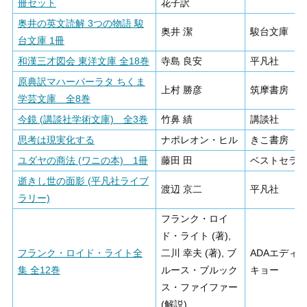
冊セット
花子訳
奥井の英文読解 3つの物語 駿
奥井 潔
駿台文庫
台文庫 1冊
和漢三才図会 東洋文庫 全18巻
寺島 良安
平凡社
原典訳マハーバーラタ ちくま
上村 勝彦
筑摩書房
学芸文庫 全8巻
今鏡 (講談社学術文庫) 全3巻
竹鼻 績
講談社
思考は現実化する
ナポレオン・ヒル
きこ書房
ユダヤの商法 (ワニの本) 1冊
藤田 田
ベストセラ
逝きし世の面影 (平凡社ライブ
渡辺 京二
平凡社
ラリー)
フランク・ロイ
ド・ライト (著),
フランク・ロイド・ライト全
二川 幸夫 (著), ブ
ADAエディ
集 全12巻
ルース・ブルック
キョー
ス・ファイファー
(解説)