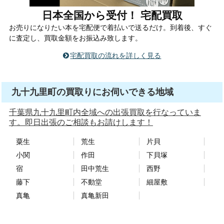
日本全国から受付！ 宅配買取
お売りになりたい本を宅配便で着払いで送るだけ。到着後、すぐ
に査定し、買取金額をお振込み致します。
宅配買取の流れを詳しく見る
九十九里町の買取りにお伺いできる地域
千葉県九十九里町内全域への出張買取を行なっていま
す。即日出張のご相談もお請けします！
粟生
荒生
片貝
小関
作田
下貝塚
宿
田中荒生
西野
藤下
不動堂
細屋敷
真亀
真亀新田