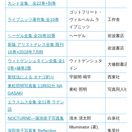
カント全集 全22巻+別巻
ゴットフリート・
ライプニッツ著作集 全10巻
ヴィルヘルム ラ
工作舎
イプニッツ
ヘーゲル全集 全20巻32冊
ヘーゲル
岩波書店
新版 アリストテレス全集 既刊
岩波書店
16巻※2018年7月時
ウィトゲンシュタイン全集 全1
ウィトゲンシュタ
大修館書店
0巻+補巻2冊
イン
新技法による タナゴ釣り
宇留間 鳴竿
西東社
東松照明写真集 11時02分 NA
東松 照明
写真同人社
GASAKI
エラスムス全集 全11巻 ラテン
語
NOCTURNE―蒲池幸子写真集
清水 清太郎
白泉社
filluminator (著),
深田恭子写真集 Reflection
集英社