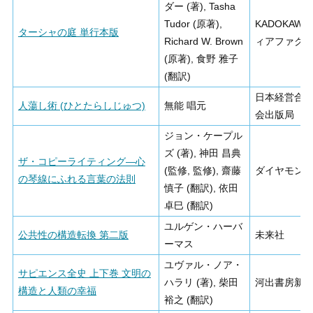
ダー (著), Tasha
Tudor (原著),
KADOKAWA
ターシャの庭 単行本版
Richard W. Brown
ィアファク
(原著), 食野 雅子
(翻訳)
日本経営合
人蕩し術 (ひとたらしじゅつ)
無能 唱元
会出版局
ジョン・ケープル
ズ (著), 神田 昌典
ザ・コピーライティング―心
(監修, 監修), 齋藤
ダイヤモン
の琴線にふれる言葉の法則
慎子 (翻訳), 依田
卓巳 (翻訳)
ユルゲン・ハーバ
公共性の構造転換 第二版
未来社
ーマス
ユヴァル・ノア・
サピエンス全史 上下巻 文明の
ハラリ (著), 柴田
河出書房新
構造と人類の幸福
裕之 (翻訳)