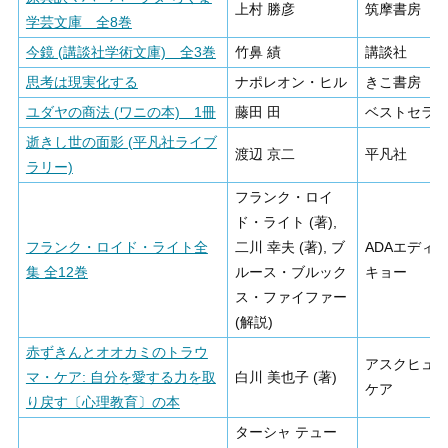
上村 勝彦
筑摩書房
学芸文庫 全8巻
今鏡 (講談社学術文庫) 全3巻
竹鼻 績
講談社
思考は現実化する
ナポレオン・ヒル
きこ書房
ユダヤの商法 (ワニの本) 1冊
藤田 田
ベストセラ
逝きし世の面影 (平凡社ライブ
渡辺 京二
平凡社
ラリー)
フランク・ロイ
ド・ライト (著),
フランク・ロイド・ライト全
二川 幸夫 (著), ブ
ADAエディ
集 全12巻
ルース・ブルック
キョー
ス・ファイファー
(解説)
赤ずきんとオオカミのトラウ
アスクヒュ
マ・ケア: 自分を愛する力を取
白川 美也子 (著)
ケア
り戻す〔心理教育〕の本
ターシャ テュー