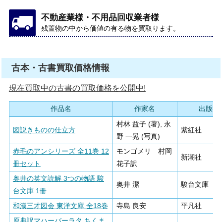
不動産業様・不用品回収業者様
残置物の中から価値の有る物を買取ります。
古本・古書買取価格情報
現在買取中の古書の買取価格を公開中!
作品名
作家名
出版社
村林 益子 (著), 永
図説きものの仕立方
紫紅社
野 一晃 (写真)
赤毛のアンシリーズ 全11巻 12
モンゴメリ 村岡
新潮社
冊セット
花子訳
奥井の英文読解 3つの物語 駿
奥井 潔
駿台文庫
台文庫 1冊
和漢三才図会 東洋文庫 全18巻
寺島 良安
平凡社
原典訳マハーバーラタ ちくま