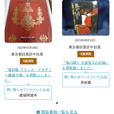
2021年08月12日
東京都目黒区中目黒
2023年03月18日
東京都目黒区中目黒
宅配買取
宅配買取
『鬼の踊り 大道芸人の記録』
を買取致しました。
『復刻版 フランス・アカデミ
ー建築大賞』を買取りしまし
買い取らせていただいたお品
た。
美術書
買い取らせていただいたお品
建築関連本
買取事例一覧を見る