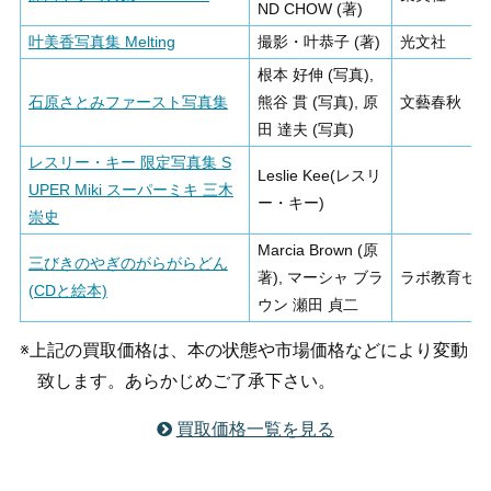
ND CHOW (著)
叶美香写真集 Melting
撮影・叶恭子 (著)
光文社
根本 好伸 (写真),
石原さとみファースト写真集
熊谷 貫 (写真), 原
文藝春秋
田 達夫 (写真)
レスリー・キー 限定写真集 S
Leslie Kee(レスリ
UPER Miki スーパーミキ 三木
ー・キー)
崇史
Marcia Brown (原
三びきのやぎのがらがらどん
著), マーシャ ブラ
ラボ教育セ
(CDと絵本)
ウン 瀬田 貞二
※上記の買取価格は、本の状態や市場価格などにより変動
致します。あらかじめご了承下さい。
買取価格一覧を見る