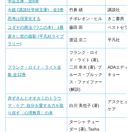
学芸文庫 全8巻
今鏡 (講談社学術文庫) 全3巻
竹鼻 績
講談社
思考は現実化する
ナポレオン・ヒル
きこ書房
ユダヤの商法 (ワニの本) 1冊
藤田 田
ベストセラ
逝きし世の面影 (平凡社ライブ
渡辺 京二
平凡社
ラリー)
フランク・ロイ
ド・ライト (著),
フランク・ロイド・ライト全
二川 幸夫 (著), ブ
ADAエディ
集 全12巻
ルース・ブルック
キョー
ス・ファイファー
(解説)
赤ずきんとオオカミのトラウ
アスクヒュ
マ・ケア: 自分を愛する力を取
白川 美也子 (著)
ケア
り戻す〔心理教育〕の本
ターシャ テュー
ダー (著), Tasha