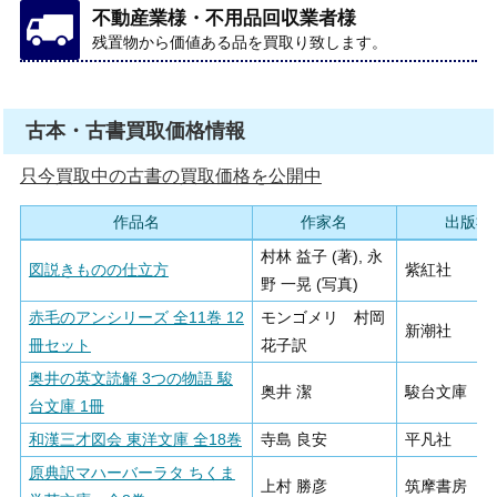
不動産業様・不用品回収業者様
残置物から価値ある品を買取り致します。
古本・古書買取価格情報
只今買取中の古書の買取価格を公開中
作品名
作家名
出版社
村林 益子 (著), 永
図説きものの仕立方
紫紅社
野 一晃 (写真)
赤毛のアンシリーズ 全11巻 12
モンゴメリ 村岡
新潮社
冊セット
花子訳
奥井の英文読解 3つの物語 駿
奥井 潔
駿台文庫
台文庫 1冊
和漢三才図会 東洋文庫 全18巻
寺島 良安
平凡社
原典訳マハーバーラタ ちくま
上村 勝彦
筑摩書房