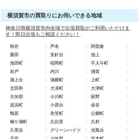
横須賀市の買取りにお伺いできる地域
神奈川県横須賀市内全域で出張買取がご利用いただけま
す！即日出張もご相談ください！
秋谷
芦名
阿部倉
粟田
安針台
池上
池田町
稲岡町
不入斗町
岩戸
内川
浦賀
浦上台
浦郷町
上町
太田和
大滝町
大津町
大矢部
小川町
荻野
追浜町
小原台
金谷
鴨居
衣笠町
公郷町
楠ケ浦町
久比里
久村
久里浜
グリーンハイツ
光風台
子安
小矢部
坂本町