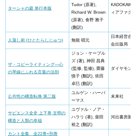
Tudor (原著),
KADOKAWA
ターシャの庭 単行本版
Richard W. Brown
ィアファク
(原著), 食野 雅子
(翻訳)
日本経営合
人蕩し術 (ひとたらしじゅつ)
無能 唱元
会出版局
ジョン・ケープル
ズ (著), 神田 昌典
ザ・コピーライティング―心
(監修, 監修), 齋藤
ダイヤモン
の琴線にふれる言葉の法則
慎子 (翻訳), 依田
卓巳 (翻訳)
ユルゲン・ハーバ
公共性の構造転換 第二版
未来社
ーマス
ユヴァル・ノア・
サピエンス全史 上下巻 文明の
ハラリ (著), 柴田
河出書房新
構造と人類の幸福
裕之 (翻訳)
カント全集 全22巻+別巻