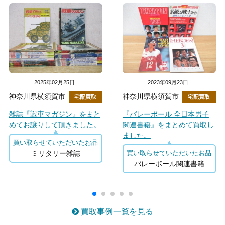
2025年02月25日
2023年09月23日
神奈川県横須賀市
神奈川県横須賀市
宅配買取
宅配買取
雑誌『戦車マガジン』をまと
『バレーボール 全日本男子
めてお譲りして頂きました。
関連書籍』をまとめて買取し
ました。
買い取らせていただいたお品
ミリタリー雑誌
買い取らせていただいたお品
バレーボール関連書籍
買取事例一覧を見る