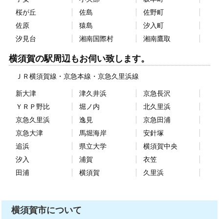
桜が丘
佐島
佐野町
佐原
猿島
汐入町
汐見台
湘南国際村
湘南鷹取
横須賀の駅周辺もお伺い致します。
ＪＲ横須賀線
京急本線
京急久里浜線
新大津
津久井浜
京急長沢
ＹＲＰ野比
堀ノ内
北久里浜
京急久里浜
逸見
京急田浦
京急大津
馬堀海岸
安針塚
追浜
県立大学
横須賀中央
汐入
浦賀
衣笠
田浦
横須賀
久里浜
横須賀市について