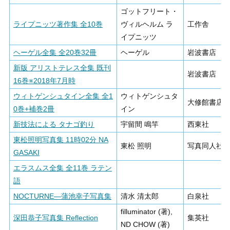
ゴットフリート・
ライプニッツ著作集 全10巻
ヴィルヘルム ラ
工作舎
イプニッツ
ヘーゲル全集 全20巻32冊
ヘーゲル
岩波書店
新版 アリストテレス全集 既刊
岩波書店
16巻※2018年7月時
ウィトゲンシュタイン全集 全1
ウィトゲンシュタ
大修館書店
0巻+補巻2冊
イン
新技法による タナゴ釣り
宇留間 鳴竿
西東社
東松照明写真集 11時02分 NA
東松 照明
写真同人社
GASAKI
エラスムス全集 全11巻 ラテン
語
NOCTURNE―蒲池幸子写真集
清水 清太郎
白泉社
filluminator (著),
深田恭子写真集 Reflection
集英社
ND CHOW (著)