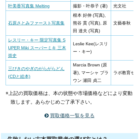
叶美香写真集 Melting
撮影・叶恭子 (著)
光文社
根本 好伸 (写真),
石原さとみファースト写真集
熊谷 貫 (写真), 原
文藝春秋
田 達夫 (写真)
レスリー・キー 限定写真集 S
Leslie Kee(レスリ
UPER Miki スーパーミキ 三木
ー・キー)
崇史
Marcia Brown (原
三びきのやぎのがらがらどん
著), マーシャ ブラ
ラボ教育セ
(CDと絵本)
ウン 瀬田 貞二
※上記の買取価格は、本の状態や市場価格などにより変動
致します。あらかじめご了承下さい。
買取価格一覧を見る