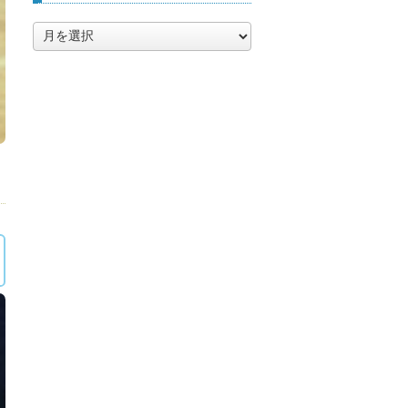
ア
ー
カ
イ
ブ