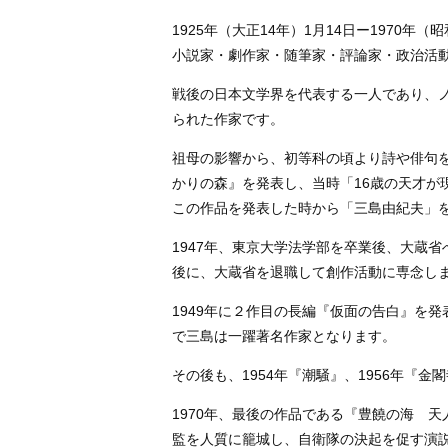
1925年（大正14年）1月14日ー1970年（
小説家・劇作家・随筆家・評論家・政治活
戦後の日本文学界を代表する一人であり、
られた作家です。
祖母の影響から、初等科の頃より詩や俳句を
かりの森』を発表し、当時「16歳の天才が
この作品を発表した時から「三島由紀夫」
1947年、東京大学法学部を卒業後、大蔵
後に、大蔵省を退職して創作活動に専念し
1949年に２作目の長編『仮面の告白』を
で三島は一躍著名作家となります。
その後も、1954年『潮騒』、1956年『
1970年、最後の作品である『豊饒の海 
監を人質に籠城し、自衛隊の決起を促す演