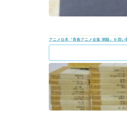
アニメ台本『青春アニメ全集 潮騒』を買い