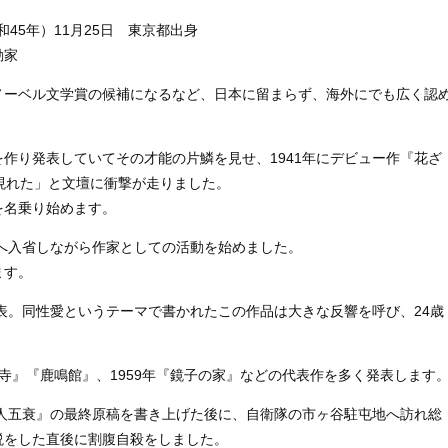
昭和45年）11月25日 東京都出身
動家
ノーベル文学賞の候補になるなど、日本に留まらず、海外にでも広く認
作り発表していてその才能の片鱗を見せ、1941年にデビュー作『花ざ
現れた」と文壇に衝撃が走りました。
を名乗り始めます。
省へ入省しながら作家としての活動を始めました。
ます。
発表。同性愛というテーマで書かれたこの作品は大きな反響を呼び、24歳
金閣寺』『鹿鳴館』、1959年『鏡子の家』などの代表作を多く発表します
天人五衰』の最終原稿を書き上げた後に、自衛隊の市ヶ谷駐屯地へ訪れ総
説をした直後に割腹自殺をしました。