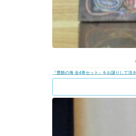
『豊饒の海 全4巻セット』をお譲りして頂