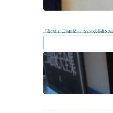
『宴のあと 三島由紀夫』などの文芸書をお