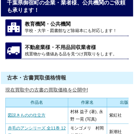
千葉県御宿町の企業・業者様、公共機関のご依頼
も承ります！
教育機関・公共機関
学校・大学・図書館など除籍本にも対応します！
不動産業様・不用品回収業者様
残置物から価値ある品を見つけ買取りをします。
古本・古書買取価格情報
現在買取中の古書の買取価格を公開中!
作品名
作家名
出版社
村林 益子 (著), 永
図説きものの仕立方
紫紅社
野 一晃 (写真)
赤毛のアンシリーズ 全11巻 12
モンゴメリ 村岡
新潮社