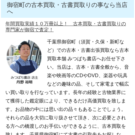
御宿町の古本買取・古書買取りの事なら当店
へ
年間買取実績１０万冊以上！ 古本買取・古書買取りの
専門家が御宿で査定！
千葉県御宿町（須賀・久保・新町な
ど）での古本・古書出張買取なら古本
買取本舗 みつばち書店へお任せ下さ
い。当店は、古本・古書全般から、音
楽や映画等のCDやDVD、楽器や玩具
などの趣味の品、そして家電まで幅広
い買い取りを行なっています。長年の経験と古物業界に
て獲得した鑑定眼により、できるだけ高価買取を致しま
す。お品物の中には思い出の品々もあることでしょう。
それらの品を大切に取り扱させて頂き、次に必要とされ
る方への橋渡しのお手伝いができるように、古本買取を
致します。千葉県御宿町にて古書の引取先をお探しな