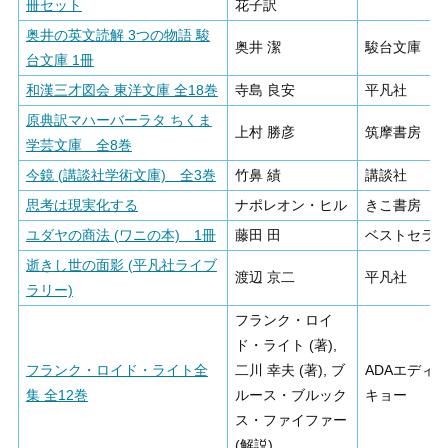
冊セット
花子訳
奥井の英文読解 3つの物語 駿
奥井 潔
駿台文庫
台文庫 1冊
和漢三才図会 東洋文庫 全18巻
寺島 良安
平凡社
原典訳マハーバーラタ ちくま
上村 勝彦
筑摩書房
学芸文庫 全8巻
今鏡 (講談社学術文庫) 全3巻
竹鼻 績
講談社
思考は現実化する
ナポレオン・ヒル
きこ書房
ユダヤの商法 (ワニの本) 1冊
藤田 田
ベストセラ
逝きし世の面影 (平凡社ライブ
渡辺 京二
平凡社
ラリー)
フランク・ロイ
ド・ライト (著),
フランク・ロイド・ライト全
二川 幸夫 (著), ブ
ADAエディ
集 全12巻
ルース・ブルック
キョー
ス・ファイファー
(解説)