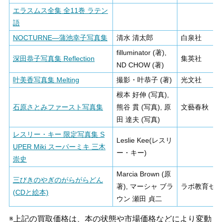
エラスムス全集 全11巻 ラテン
語
NOCTURNE―蒲池幸子写真集
清水 清太郎
白泉社
filluminator (著),
深田恭子写真集 Reflection
集英社
ND CHOW (著)
叶美香写真集 Melting
撮影・叶恭子 (著)
光文社
根本 好伸 (写真),
石原さとみファースト写真集
熊谷 貫 (写真), 原
文藝春秋
田 達夫 (写真)
レスリー・キー 限定写真集 S
Leslie Kee(レスリ
UPER Miki スーパーミキ 三木
ー・キー)
崇史
Marcia Brown (原
三びきのやぎのがらがらどん
著), マーシャ ブラ
ラボ教育セ
(CDと絵本)
ウン 瀬田 貞二
※上記の買取価格は、本の状態や市場価格などにより変動