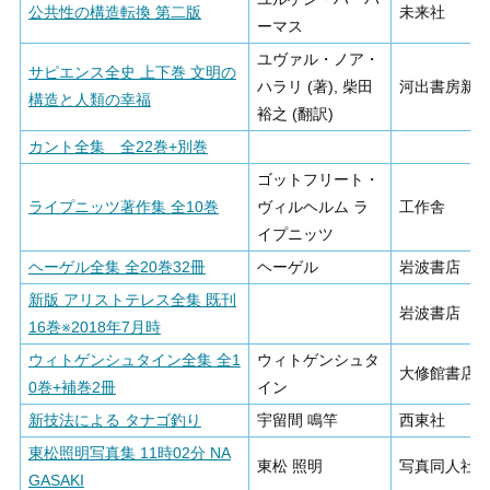
公共性の構造転換 第二版
未来社
ーマス
ユヴァル・ノア・
サピエンス全史 上下巻 文明の
ハラリ (著), 柴田
河出書房新
構造と人類の幸福
裕之 (翻訳)
カント全集 全22巻+別巻
ゴットフリート・
ライプニッツ著作集 全10巻
ヴィルヘルム ラ
工作舎
イプニッツ
ヘーゲル全集 全20巻32冊
ヘーゲル
岩波書店
新版 アリストテレス全集 既刊
岩波書店
16巻※2018年7月時
ウィトゲンシュタイン全集 全1
ウィトゲンシュタ
大修館書店
0巻+補巻2冊
イン
新技法による タナゴ釣り
宇留間 鳴竿
西東社
東松照明写真集 11時02分 NA
東松 照明
写真同人社
GASAKI