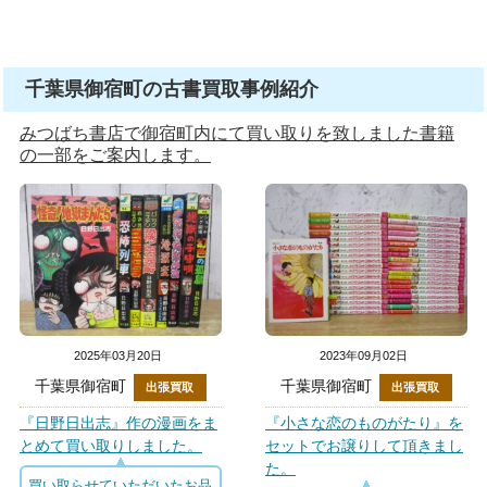
千葉県御宿町の古書買取事例紹介
みつばち書店で御宿町内にて買い取りを致しました書籍
の一部をご案内します。
2025年03月20日
2023年09月02日
千葉県御宿町
千葉県御宿町
出張買取
出張買取
『日野日出志』作の漫画をま
『小さな恋のものがたり』を
とめて買い取りしました。
セットでお譲りして頂きまし
た。
買い取らせていただいたお品