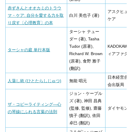
赤ずきんとオオカミのトラウ
アスクヒュ
マ・ケア: 自分を愛する力を取
白川 美也子 (著)
ケア
り戻す〔心理教育〕の本
ターシャ テュー
ダー (著), Tasha
Tudor (原著),
KADOKAWA
ターシャの庭 単行本版
Richard W. Brown
ィアファク
(原著), 食野 雅子
(翻訳)
日本経営合
人蕩し術 (ひとたらしじゅつ)
無能 唱元
会出版局
ジョン・ケープル
ズ (著), 神田 昌典
ザ・コピーライティング―心
(監修, 監修), 齋藤
ダイヤモン
の琴線にふれる言葉の法則
慎子 (翻訳), 依田
卓巳 (翻訳)
ユルゲン・ハーバ