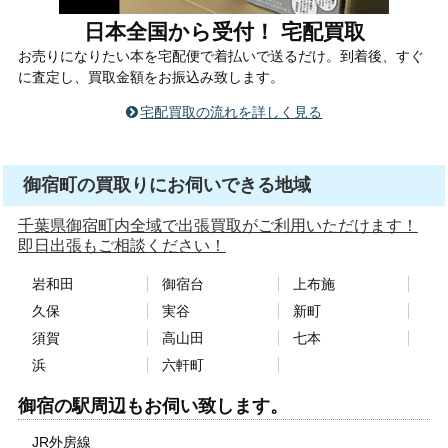
日本全国から受付！ 宅配買取
お売りになりたい本を宅配便で着払いで送るだけ。到着後、すぐ
に査定し、買取金額をお振込み致します。
宅配買取の流れを詳しく見る
御宿町の買取りにお伺いできる地域
千葉県御宿町内全域で出張買取がご利用いただけます！
即日出張もご相談ください！
岩和田
御宿台
上布施
久保
実谷
新町
須賀
高山田
七本
浜
六軒町
御宿の駅周辺もお伺い致します。
JR外房線