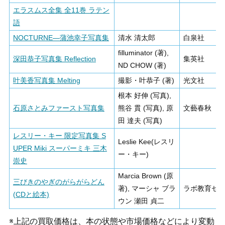
エラスムス全集 全11巻 ラテン
語
NOCTURNE―蒲池幸子写真集
清水 清太郎
白泉社
filluminator (著),
深田恭子写真集 Reflection
集英社
ND CHOW (著)
叶美香写真集 Melting
撮影・叶恭子 (著)
光文社
根本 好伸 (写真),
石原さとみファースト写真集
熊谷 貫 (写真), 原
文藝春秋
田 達夫 (写真)
レスリー・キー 限定写真集 S
Leslie Kee(レスリ
UPER Miki スーパーミキ 三木
ー・キー)
崇史
Marcia Brown (原
三びきのやぎのがらがらどん
著), マーシャ ブラ
ラボ教育セ
(CDと絵本)
ウン 瀬田 貞二
※上記の買取価格は、本の状態や市場価格などにより変動