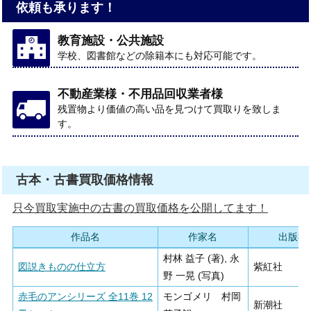
依頼も承ります！
教育施設・公共施設
学校、図書館などの除籍本にも対応可能です。
不動産業様・不用品回収業者様
残置物より価値の高い品を見つけて買取りを致しま
す。
古本・古書買取価格情報
只今買取実施中の古書の買取価格を公開してます！
作品名
作家名
出版社
村林 益子 (著), 永
図説きものの仕立方
紫紅社
野 一晃 (写真)
赤毛のアンシリーズ 全11巻 12
モンゴメリ 村岡
新潮社