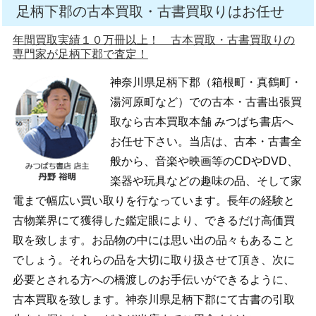
足柄下郡の古本買取・古書買取りはお任せ
年間買取実績１０万冊以上！ 古本買取・古書買取りの
専門家が足柄下郡で査定！
神奈川県足柄下郡（箱根町・真鶴町・
湯河原町など）での古本・古書出張買
取なら古本買取本舗 みつばち書店へ
お任せ下さい。当店は、古本・古書全
般から、音楽や映画等のCDやDVD、
楽器や玩具などの趣味の品、そして家
電まで幅広い買い取りを行なっています。長年の経験と
古物業界にて獲得した鑑定眼により、できるだけ高価買
取を致します。お品物の中には思い出の品々もあること
でしょう。それらの品を大切に取り扱させて頂き、次に
必要とされる方への橋渡しのお手伝いができるように、
古本買取を致します。神奈川県足柄下郡にて古書の引取