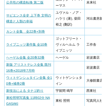
公共性の構造転換 第二版
未来社
ーマス
ユヴァル・ノア・
サピエンス全史 上下巻 文明の
ハラリ (著), 柴田
河出書房新
構造と人類の幸福
裕之 (翻訳)
カント全集 全22巻+別巻
ゴットフリート・
ライプニッツ著作集 全10巻
ヴィルヘルム ラ
工作舎
イプニッツ
ヘーゲル全集 全20巻32冊
ヘーゲル
岩波書店
新版 アリストテレス全集 既刊
岩波書店
16巻※2018年7月時
ウィトゲンシュタイン全集 全1
ウィトゲンシュタ
大修館書店
0巻+補巻2冊
イン
新技法による タナゴ釣り
宇留間 鳴竿
西東社
東松照明写真集 11時02分 NA
東松 照明
写真同人社
GASAKI