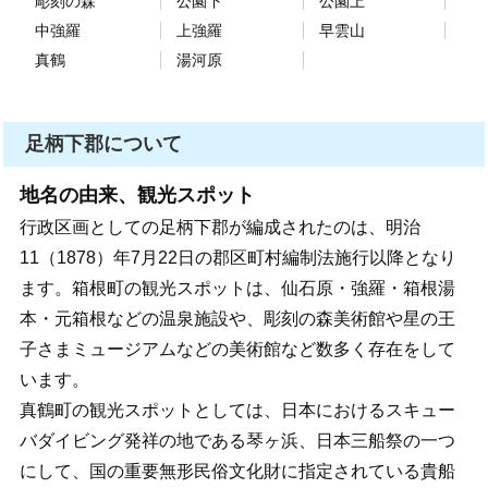
彫刻の森
公園下
公園上
中強羅
上強羅
早雲山
真鶴
湯河原
足柄下郡について
地名の由来、観光スポット
行政区画としての足柄下郡が編成されたのは、明治
11（1878）年7月22日の郡区町村編制法施行以降となり
ます。箱根町の観光スポットは、仙石原・強羅・箱根湯
本・元箱根などの温泉施設や、彫刻の森美術館や星の王
子さまミュージアムなどの美術館など数多く存在をして
います。
真鶴町の観光スポットとしては、日本におけるスキュー
バダイビング発祥の地である琴ヶ浜、日本三船祭の一つ
にして、国の重要無形民俗文化財に指定されている貴船