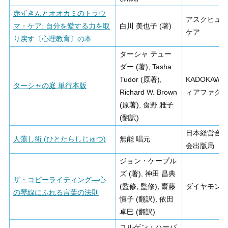
赤ずきんとオオカミのトラウ
アスクヒュ
マ・ケア: 自分を愛する力を取
白川 美也子 (著)
ケア
り戻す〔心理教育〕の本
ターシャ テュー
ダー (著), Tasha
Tudor (原著),
KADOKAWA
ターシャの庭 単行本版
Richard W. Brown
ィアファク
(原著), 食野 雅子
(翻訳)
日本経営合
人蕩し術 (ひとたらしじゅつ)
無能 唱元
会出版局
ジョン・ケープル
ズ (著), 神田 昌典
ザ・コピーライティング―心
(監修, 監修), 齋藤
ダイヤモン
の琴線にふれる言葉の法則
慎子 (翻訳), 依田
卓巳 (翻訳)
ユルゲン・ハーバ