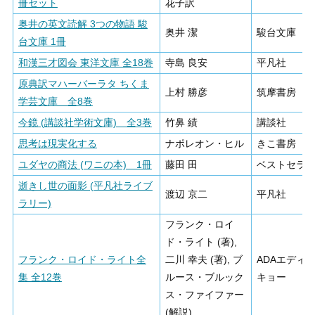
冊セット
花子訳
奥井の英文読解 3つの物語 駿
奥井 潔
駿台文庫
台文庫 1冊
和漢三才図会 東洋文庫 全18巻
寺島 良安
平凡社
原典訳マハーバーラタ ちくま
上村 勝彦
筑摩書房
学芸文庫 全8巻
今鏡 (講談社学術文庫) 全3巻
竹鼻 績
講談社
思考は現実化する
ナポレオン・ヒル
きこ書房
ユダヤの商法 (ワニの本) 1冊
藤田 田
ベストセラ
逝きし世の面影 (平凡社ライブ
渡辺 京二
平凡社
ラリー)
フランク・ロイ
ド・ライト (著),
フランク・ロイド・ライト全
二川 幸夫 (著), ブ
ADAエディ
集 全12巻
ルース・ブルック
キョー
ス・ファイファー
(解説)