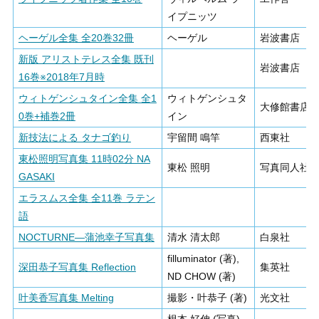
イプニッツ
ヘーゲル全集 全20巻32冊
ヘーゲル
岩波書店
新版 アリストテレス全集 既刊
岩波書店
16巻※2018年7月時
ウィトゲンシュタイン全集 全1
ウィトゲンシュタ
大修館書店
0巻+補巻2冊
イン
新技法による タナゴ釣り
宇留間 鳴竿
西東社
東松照明写真集 11時02分 NA
東松 照明
写真同人社
GASAKI
エラスムス全集 全11巻 ラテン
語
NOCTURNE―蒲池幸子写真集
清水 清太郎
白泉社
filluminator (著),
深田恭子写真集 Reflection
集英社
ND CHOW (著)
叶美香写真集 Melting
撮影・叶恭子 (著)
光文社