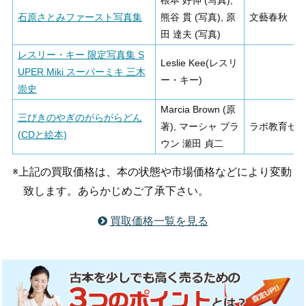
根本 好伸 (写真),
石原さとみファースト写真集
熊谷 貫 (写真), 原
文藝春秋
田 達夫 (写真)
レスリー・キー 限定写真集 S
Leslie Kee(レスリ
UPER Miki スーパーミキ 三木
ー・キー)
崇史
Marcia Brown (原
三びきのやぎのがらがらどん
著), マーシャ ブラ
ラボ教育セ
(CDと絵本)
ウン 瀬田 貞二
※上記の買取価格は、本の状態や市場価格などにより変動
致します。あらかじめご了承下さい。
買取価格一覧を見る