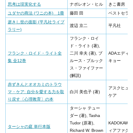
思考は現実化する
ナポレオン・ヒル
きこ書房
ユダヤの商法 (ワニの本) 1冊
藤田 田
ベストセラ
逝きし世の面影 (平凡社ライブ
渡辺 京二
平凡社
ラリー)
フランク・ロイ
ド・ライト (著),
フランク・ロイド・ライト全
二川 幸夫 (著), ブ
ADAエディ
集 全12巻
ルース・ブルック
キョー
ス・ファイファー
(解説)
赤ずきんとオオカミのトラウ
アスクヒュ
マ・ケア: 自分を愛する力を取
白川 美也子 (著)
ケア
り戻す〔心理教育〕の本
ターシャ テュー
ダー (著), Tasha
Tudor (原著),
KADOKAWA
ターシャの庭 単行本版
Richard W. Brown
ィアファク