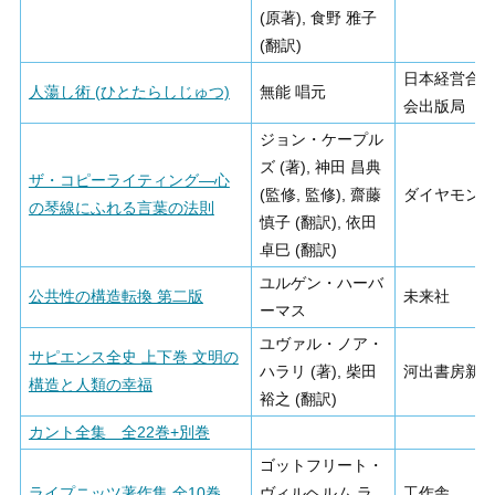
(原著), 食野 雅子
(翻訳)
日本経営合
人蕩し術 (ひとたらしじゅつ)
無能 唱元
会出版局
ジョン・ケープル
ズ (著), 神田 昌典
ザ・コピーライティング―心
(監修, 監修), 齋藤
ダイヤモン
の琴線にふれる言葉の法則
慎子 (翻訳), 依田
卓巳 (翻訳)
ユルゲン・ハーバ
公共性の構造転換 第二版
未来社
ーマス
ユヴァル・ノア・
サピエンス全史 上下巻 文明の
ハラリ (著), 柴田
河出書房新
構造と人類の幸福
裕之 (翻訳)
カント全集 全22巻+別巻
ゴットフリート・
ライプニッツ著作集 全10巻
ヴィルヘルム ラ
工作舎