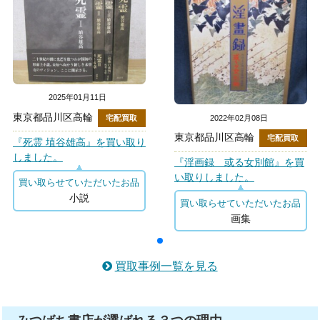
2025年01月11日
東京都品川区高輪
2022年02月08日
宅配買取
東京都品川区高輪
宅配買取
『死霊 埴谷雄高』を買い取り
しました。
『淫画録 或る女別館』を買
い取りしました。
買い取らせていただいたお品
小説
買い取らせていただいたお品
画集
買取事例一覧を見る