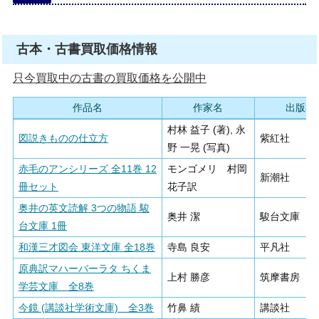
古本・古書買取価格情報
只今買取中の古書の買取価格を公開中
作品名
作家名
出版社
村林 益子 (著), 永
図説きものの仕立方
紫紅社
野 一晃 (写真)
赤毛のアンシリーズ 全11巻 12
モンゴメリ 村岡
新潮社
冊セット
花子訳
奥井の英文読解 3つの物語 駿
奥井 潔
駿台文庫
台文庫 1冊
和漢三才図会 東洋文庫 全18巻
寺島 良安
平凡社
原典訳マハーバーラタ ちくま
上村 勝彦
筑摩書房
学芸文庫 全8巻
今鏡 (講談社学術文庫) 全3巻
竹鼻 績
講談社