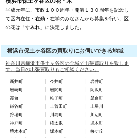
横浜市保土ヶ谷区の花・木
平成元年に、市政１００周年・開港１３０周年を記念し
て区内在住・在勤・在学のみなさんから募集を行い、区
の花は「すみれ」に決定しました。
横浜市保土ヶ谷区の買取りにお伺いできる地域
神奈川県横浜市保土ヶ谷区の全域で出張買取りを致しま
す。当日の出張買取りもご相談ください。
新井町
今井町
岩井町
岩崎町
岩間町
岡沢町
霞台
帷子町
釜台町
鎌谷町
上菅田町
上星川
狩場町
川島町
川辺町
神戸町
権太坂
境木町
境木本町
坂本町
桜ケ丘