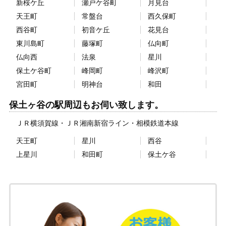
新桜ケ丘
瀬戸ケ谷町
月見台
天王町
常盤台
西久保町
西谷町
初音ケ丘
花見台
東川島町
藤塚町
仏向町
仏向西
法泉
星川
保土ケ谷町
峰岡町
峰沢町
宮田町
明神台
和田
保土ヶ谷の駅周辺もお伺い致します。
ＪＲ横須賀線
ＪＲ湘南新宿ライン
相模鉄道本線
天王町
星川
西谷
上星川
和田町
保土ケ谷