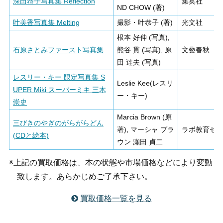
深田恭子写真集 Reflection
集英社
ND CHOW (著)
叶美香写真集 Melting
撮影・叶恭子 (著)
光文社
根本 好伸 (写真),
石原さとみファースト写真集
熊谷 貫 (写真), 原
文藝春秋
田 達夫 (写真)
レスリー・キー 限定写真集 S
Leslie Kee(レスリ
UPER Miki スーパーミキ 三木
ー・キー)
崇史
Marcia Brown (原
三びきのやぎのがらがらどん
著), マーシャ ブラ
ラボ教育セ
(CDと絵本)
ウン 瀬田 貞二
※上記の買取価格は、本の状態や市場価格などにより変動
致します。あらかじめご了承下さい。
買取価格一覧を見る