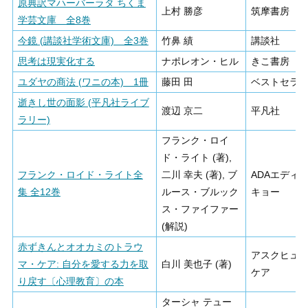
原典訳マハーバーラタ ちくま
上村 勝彦
筑摩書房
学芸文庫 全8巻
今鏡 (講談社学術文庫) 全3巻
竹鼻 績
講談社
思考は現実化する
ナポレオン・ヒル
きこ書房
ユダヤの商法 (ワニの本) 1冊
藤田 田
ベストセラ
逝きし世の面影 (平凡社ライブ
渡辺 京二
平凡社
ラリー)
フランク・ロイ
ド・ライト (著),
フランク・ロイド・ライト全
二川 幸夫 (著), ブ
ADAエディ
集 全12巻
ルース・ブルック
キョー
ス・ファイファー
(解説)
赤ずきんとオオカミのトラウ
アスクヒュ
マ・ケア: 自分を愛する力を取
白川 美也子 (著)
ケア
り戻す〔心理教育〕の本
ターシャ テュー