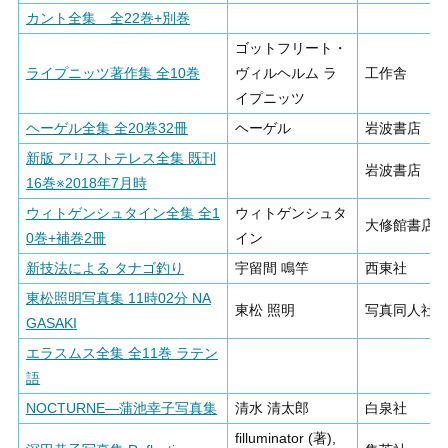
カント全集 全22巻+別巻
ゴットフリート・
ライプニッツ著作集 全10巻
ヴィルヘルム ラ
工作舎
イプニッツ
ヘーゲル全集 全20巻32冊
ヘーゲル
岩波書店
新版 アリストテレス全集 既刊
岩波書店
16巻※2018年7月時
ウィトゲンシュタイン全集 全1
ウィトゲンシュタ
大修館書店
0巻+補巻2冊
イン
新技法による タナゴ釣り
宇留間 鳴竿
西東社
東松照明写真集 11時02分 NA
東松 照明
写真同人社
GASAKI
エラスムス全集 全11巻 ラテン
語
NOCTURNE―蒲池幸子写真集
清水 清太郎
白泉社
filluminator (著),