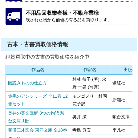
不用品回収業者様・不動産業様
残された物から価値の有る品を買取ります。
古本・古書買取価格情報
絶賛買取中の古書の買取価格を紹介中!
作品名
作家名
出版社
村林 益子 (著), 永
図説きものの仕立方
紫紅社
野 一晃 (写真)
赤毛のアンシリーズ 全11巻 12
モンゴメリ 村岡
新潮社
冊セット
花子訳
奥井の英文読解 3つの物語 駿
奥井 潔
駿台文庫
台文庫 1冊
和漢三才図会 東洋文庫 全18巻
寺島 良安
平凡社