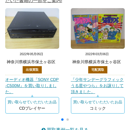
だいた書籍の一部をご案内!
2022年05月05日
2022年03月06日
神奈川県横浜市保土ヶ谷区
神奈川県横浜市保土ヶ谷区
出張買取
宅配買取
オーディオ機器『SONY CDP
『少年サンデーグラフィック
-C500M』を買い取りしまし
うる星やつら』をお譲りして
た。
頂きました。
買い取らせていただいたお品
買い取らせていただいたお品
CDプレイヤー
コミック
買取事例一覧を見る