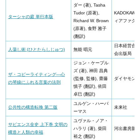
ダー (著), Tasha
Tudor (原著),
KADOKAWA
ターシャの庭 単行本版
Richard W. Brown
ィアファク
(原著), 食野 雅子
(翻訳)
日本経営合
人蕩し術 (ひとたらしじゅつ)
無能 唱元
会出版局
ジョン・ケープル
ズ (著), 神田 昌典
ザ・コピーライティング―心
(監修, 監修), 齋藤
ダイヤモン
の琴線にふれる言葉の法則
慎子 (翻訳), 依田
卓巳 (翻訳)
ユルゲン・ハーバ
公共性の構造転換 第二版
未来社
ーマス
ユヴァル・ノア・
サピエンス全史 上下巻 文明の
ハラリ (著), 柴田
河出書房新
構造と人類の幸福
裕之 (翻訳)