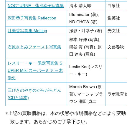
NOCTURNE―蒲池幸子写真集
清水 清太郎
白泉社
filluminator (著),
深田恭子写真集 Reflection
集英社
ND CHOW (著)
叶美香写真集 Melting
撮影・叶恭子 (著)
光文社
根本 好伸 (写真),
石原さとみファースト写真集
熊谷 貫 (写真), 原
文藝春秋
田 達夫 (写真)
レスリー・キー 限定写真集 S
Leslie Kee(レスリ
UPER Miki スーパーミキ 三木
ー・キー)
崇史
Marcia Brown (原
三びきのやぎのがらがらどん
著), マーシャ ブラ
ラボ教育セ
(CDと絵本)
ウン 瀬田 貞二
※上記の買取価格は、本の状態や市場価格などにより変動
致します。あらかじめご了承下さい。