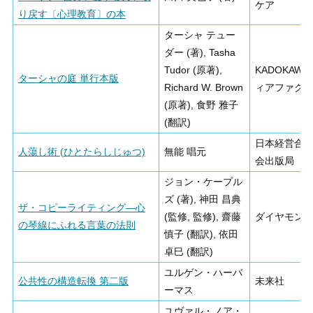
ケア
り戻す〔心理教育〕の本
ターシャ テュー
ダー (著), Tasha
Tudor (原著),
KADOKAWA
ターシャの庭 単行本版
Richard W. Brown
ィアファク
(原著), 食野 雅子
(翻訳)
日本経営合
人蕩し術 (ひとたらしじゅつ)
無能 唱元
会出版局
ジョン・ケープル
ズ (著), 神田 昌典
ザ・コピーライティング―心
(監修, 監修), 齋藤
ダイヤモン
の琴線にふれる言葉の法則
慎子 (翻訳), 依田
卓巳 (翻訳)
ユルゲン・ハーバ
公共性の構造転換 第二版
未来社
ーマス
ユヴァル・ノア・