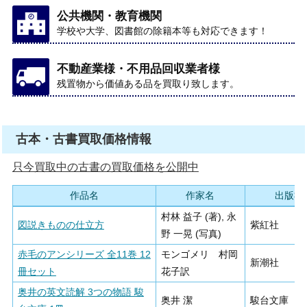
公共機関・教育機関
学校や大学、図書館の除籍本等も対応できます！
不動産業様・不用品回収業者様
残置物から価値ある品を買取り致します。
古本・古書買取価格情報
只今買取中の古書の買取価格を公開中
作品名
作家名
出版社
村林 益子 (著), 永
図説きものの仕立方
紫紅社
野 一晃 (写真)
赤毛のアンシリーズ 全11巻 12
モンゴメリ 村岡
新潮社
冊セット
花子訳
奥井の英文読解 3つの物語 駿
奥井 潔
駿台文庫