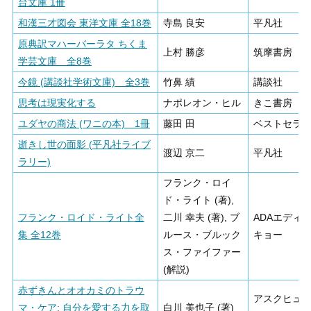
台文庫 1冊
和漢三才図会 東洋文庫 全18巻
寺島 良安
平凡社
原典訳マハーバーラタ ちくま
上村 勝彦
筑摩書房
学芸文庫 全8巻
今鏡 (講談社学術文庫) 全3巻
竹鼻 績
講談社
思考は現実化する
ナポレオン・ヒル
きこ書房
ユダヤの商法 (ワニの本) 1冊
藤田 田
ベストセラ
逝きし世の面影 (平凡社ライブ
渡辺 京二
平凡社
ラリー)
フランク・ロイ
ド・ライト (著),
フランク・ロイド・ライト全
二川 幸夫 (著), ブ
ADAエディ
集 全12巻
ルース・ブルック
キョー
ス・ファイファー
(解説)
赤ずきんとオオカミのトラウ
アスクヒュ
マ・ケア: 自分を愛する力を取
白川 美也子 (著)