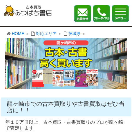
HOME
対応エリア
茨城県
龍ヶ崎市での古本買取りや古書買取はぜひ当
店に！！
年１０万冊以上 古本買取・古書買取りのプロが龍ヶ崎
で査定します