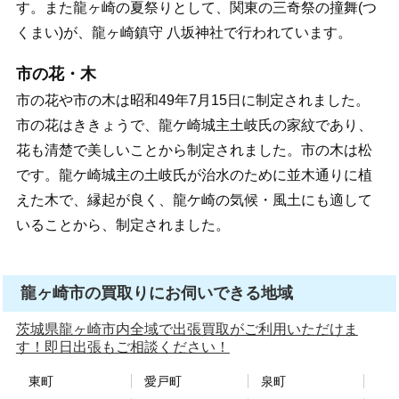
す。また龍ヶ崎の夏祭りとして、関東の三奇祭の撞舞(つ
くまい)が、龍ヶ崎鎮守 八坂神社で行われています。
市の花・木
市の花や市の木は昭和49年7月15日に制定されました。
市の花はききょうで、龍ケ崎城主土岐氏の家紋であり、
花も清楚で美しいことから制定されました。市の木は松
です。龍ケ崎城主の土岐氏が治水のために並木通りに植
えた木で、縁起が良く、龍ケ崎の気候・風土にも適して
いることから、制定されました。
龍ヶ崎市の買取りにお伺いできる地域
茨城県龍ヶ崎市内全域で出張買取がご利用いただけま
す！即日出張もご相談ください！
東町
愛戸町
泉町