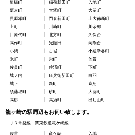
板橋町
稲荷新田町
入地町
薄倉町
大塚町
大留町
貝原塚町
門倉新田町
上大徳新町
上町
川崎町
川余郷
川原代町
北方町
久保台
高作町
光順田
向陽台
小柴
古城
小通幸谷町
米町
栄町
佐貫
佐貫町
佐沼町
下町
城ノ内
庄兵衛新田町
白羽
城下
新町
直鮒
須藤堀町
砂町
大徳町
高砂
高須町
出し山町
龍ヶ崎の駅周辺もお伺い致します。
ＪＲ常磐線
関東鉄道竜ケ崎線
佐貫
竜ケ崎
入地