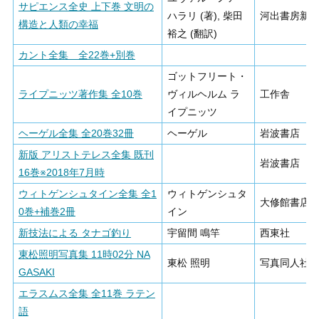
サピエンス全史 上下巻 文明の
ハラリ (著), 柴田
河出書房新
構造と人類の幸福
裕之 (翻訳)
カント全集 全22巻+別巻
ゴットフリート・
ライプニッツ著作集 全10巻
ヴィルヘルム ラ
工作舎
イプニッツ
ヘーゲル全集 全20巻32冊
ヘーゲル
岩波書店
新版 アリストテレス全集 既刊
岩波書店
16巻※2018年7月時
ウィトゲンシュタイン全集 全1
ウィトゲンシュタ
大修館書店
0巻+補巻2冊
イン
新技法による タナゴ釣り
宇留間 鳴竿
西東社
東松照明写真集 11時02分 NA
東松 照明
写真同人社
GASAKI
エラスムス全集 全11巻 ラテン
語