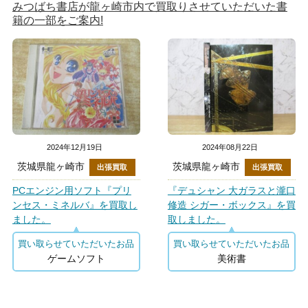
みつばち書店が龍ヶ崎市内で買取りさせていただいた書
籍の一部をご案内!
2024年12月19日
2024年08月22日
茨城県龍ヶ崎市
茨城県龍ヶ崎市
出張買取
出張買取
PCエンジン用ソフト『プリ
『デュシャン 大ガラスと瀧口
ンセス・ミネルバ』を買取し
修造 シガー・ボックス』を買
ました。
取しました。
買い取らせていただいたお品
買い取らせていただいたお品
ゲームソフト
美術書