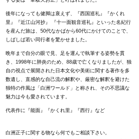
後年になっても健脚は衰えず、『西国巡礼』『かくれ
里』『近江山河抄』 『十一面観音巡礼』といった名紀行
を産んだ旅は、50代なかばから60代にかけてのことで、
しばしば若い同行者を驚かせました。
晩年まで自分の眼で見、足を運んで執筆する姿勢を貫
き、1998年に肺炎のため、88歳で亡くなりましたが、独
自の視点で展開された日本文化や美術に関する著作を多
数遺し、直感的な自己流の解釈や、厳密な解釈を避けた
独特の作風は「白洲ワールド」と称され、その不思議な
魅力は今も愛されています。
代表作に『能面』『かくれ里』『西行』など
白洲正子に関する物なら何でもご相談下さい。