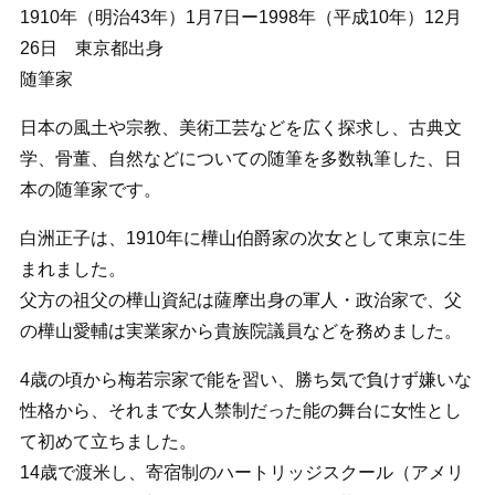
1910年（明治43年）1月7日ー1998年（平成10年）12月
26日 東京都出身
随筆家
日本の風土や宗教、美術工芸などを広く探求し、古典文
学、骨董、自然などについての随筆を多数執筆した、日
本の随筆家です。
白洲正子は、1910年に樺山伯爵家の次女として東京に生
まれました。
父方の祖父の樺山資紀は薩摩出身の軍人・政治家で、父
の樺山愛輔は実業家から貴族院議員などを務めました。
4歳の頃から梅若宗家で能を習い、勝ち気で負けず嫌いな
性格から、それまで女人禁制だった能の舞台に女性とし
て初めて立ちました。
14歳で渡米し、寄宿制のハートリッジスクール（アメリ