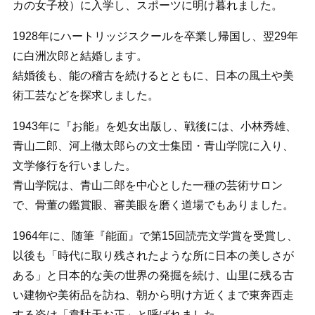
カの女子校）に入学し、スポーツに明け暮れました。
1928年にハートリッジスクールを卒業し帰国し、翌29年
に白洲次郎と結婚します。
結婚後も、能の稽古を続けるとともに、日本の風土や美
術工芸などを探求しました。
1943年に『お能』を処女出版し、戦後には、小林秀雄、
青山二郎、河上徹太郎らの文士集団・青山学院に入り、
文学修行を行いました。
青山学院は、青山二郎を中心とした一種の芸術サロン
で、骨董の鑑賞眼、審美眼を磨く道場でもありました。
1964年に、随筆『能面』で第15回読売文学賞を受賞し、
以後も「時代に取り残されたような所に日本の美しさが
ある」と日本的な美の世界の発掘を続け、山里に残る古
い建物や美術品を訪ね、朝から明け方近くまで東奔西走
する姿は「韋駄天お正」と呼ばれました。