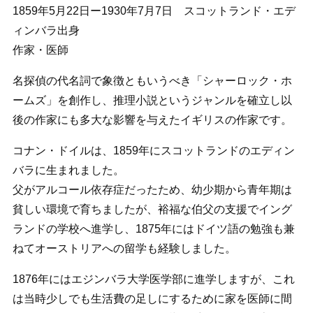
1859年5月22日ー1930年7月7日 スコットランド・エデ
ィンバラ出身
作家・医師
名探偵の代名詞で象徴ともいうべき「シャーロック・ホ
ームズ」を創作し、推理小説というジャンルを確立し以
後の作家にも多大な影響を与えたイギリスの作家です。
コナン・ドイルは、1859年にスコットランドのエディン
バラに生まれました。
父がアルコール依存症だったため、幼少期から青年期は
貧しい環境で育ちましたが、裕福な伯父の支援でイング
ランドの学校へ進学し、1875年にはドイツ語の勉強も兼
ねてオーストリアへの留学も経験しました。
1876年にはエジンバラ大学医学部に進学しますが、これ
は当時少しでも生活費の足しにするために家を医師に間