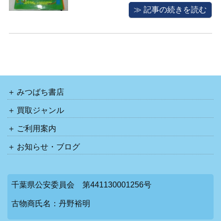
くなった児童書や絵本などの整理をご
≫ 記事の続きを読む
希望のお客様よりご依頼があり、宅配
便で書籍を送って頂きまして、一冊一
冊丁寧に査定致しました。。 絵本や児
童書等は古書市場でも根強い人気があ
り、 ...
みつばち書店
買取ジャンル
ご利用案内
お知らせ・ブログ
千葉県公安委員会 第441130001256号
古物商氏名：丹野裕明