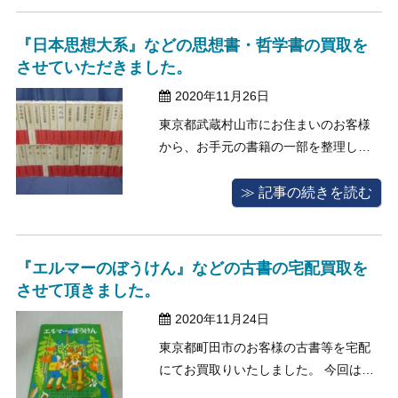
ずつ丁寧にご査定させて頂きました。
美術館や博物館などで販売されている
『日本思想大系』などの思想書・哲学書の買取を
図録は、特別展などその期間でしか手
させていただきました。
に入 ...
2020年11月26日
東京都武蔵村山市にお住まいのお客様
から、お手元の書籍の一部を整理した
いというご相談をいただいたため、十
分に感染対策を行ったうえで出張買取
≫ 記事の続きを読む
でのご対応をさせていただきました。
今回、ご依頼を下さったお客様は思
想、哲学といった分野に明るい方で、
『エルマーのぼうけん』などの古書の宅配買取を
買い取りをさせていただいた書籍も思
させて頂きました。
想書や哲 ...
2020年11月24日
東京都町田市のお客様の古書等を宅配
にてお買取りいたしました。 今回はメ
ールにて、お子様の成長により読まな