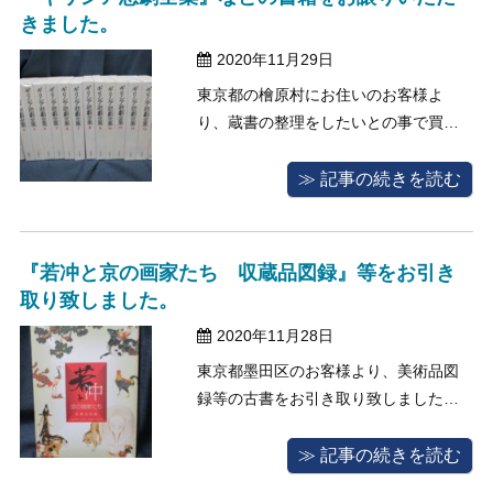
なども多いため、買取りが行えるか不
きました。
安だとい ...
2020年11月29日
東京都の檜原村にお住いのお客様よ
り、蔵書の整理をしたいとの事で買取
のご依頼をいただいたため、衛生面の
対応を行わせていただいたうえで出張
≫ 記事の続きを読む
買取でのご対応をさせていただきまし
た。 今回のご依頼ではあくまでも蔵書
の整理の一環ということもあり、買取
『若冲と京の画家たち 収蔵品図録』等をお引き
を行えるもののみに絞って欲しいとの
取り致しました。
ことでし ...
2020年11月28日
東京都墨田区のお客様より、美術品図
録等の古書をお引き取り致しました。
今回お伺いしたお客様は、趣味で美術
館巡りをされているということで、そ
≫ 記事の続きを読む
の度に揃えた図録等が多くあり、一冊