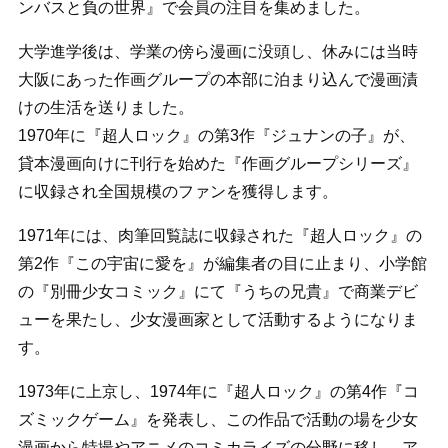
ンバスと負の世界』で会員の注目を集めました。
大学進学後は、学業の傍ら漫画に没頭し、休みには当時
大阪にあった作画グループの本部に泊まり込んで漫画漬
けの生活を送りました。
1970年に『超人ロック』の第3作『ジュナンの子』が、
貸本漫画向けに刊行を始めた『作画グループシリーズ』
に収録され全国規模のファンを獲得します。
1971年には、肉筆回覧誌に収録された『超人ロック』の
第2作『この宇宙に愛を』が編集者の目に止まり、小学館
の『別冊少女コミック』にて『うちの兄貴』で商業デビ
ューを果たし、少女漫画家として活動するようになりま
す。
1973年に上京し、1974年に『超人ロック』の第4作『コ
ズミックゲーム』を発表し、この作品で活動の場を少女
漫画から特撮やアニメのコミカライズの分野に移し、ア