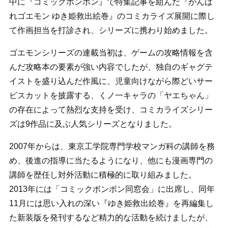
中に『コミックボンボン』で特集記事を組んだ『がんば
れゴエモン ゆき姫救出絵巻』のコミカライズ展開に際し
て作画担当を打診され、シリーズに携わり始めました。
ゴエモンシリーズの連載当初は、ゲームの攻略情報を含
んだ攻略本の要素が強い内容でしたが、独自のギャグテ
イストを盛り込んだ作風に、児童向けながら際どいサー
ビスカットを披露する、くノ一キャラの「ヤエちゃん」
の存在によって熱烈な支持を受け、コミカライズシリー
ズは9作品に及ぶ人気シリーズとなりました。
2007年からは、東京工学院専門学校マンガ科の講師を務
め、後進の指導に当たるようになり、他にも漫画専門の
講師を歴任し対外活動に積極的に取り組みました。
2013年には「コミックボンボン同窓会」に出席し、同年
11月には思い入れの深い『ゆき姫救出絵巻』を再編集し
た新装版を発刊するなど精力的な活動を続けましたが、