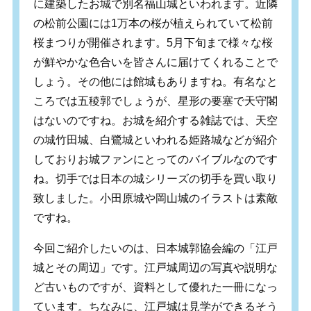
に建築したお城で別名福山城といわれます。近隣
の松前公園には1万本の桜が植えられていて松前
桜まつりが開催されます。5月下旬まで様々な桜
が鮮やかな色合いを皆さんに届けてくれることで
しょう。その他には館城もありますね。有名なと
ころでは五稜郭でしょうが、星形の要塞で天守閣
はないのですね。お城を紹介する雑誌では、天空
の城竹田城、白鷺城といわれる姫路城などが紹介
しておりお城ファンにとってのバイブルなのです
ね。切手では日本の城シリーズの切手を買い取り
致しました。小田原城や岡山城のイラストは素敵
ですね。
今回ご紹介したいのは、日本城郭協会編の「江戸
城とその周辺」です。江戸城周辺の写真や説明な
ど古いものですが、資料として優れた一冊になっ
ています。ちなみに、江戸城は見学ができるそう