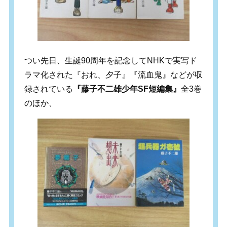
つい先日、生誕90周年を記念してNHKで実写ド
ラマ化された『おれ、夕子』『流血鬼』などが収
録されている
『藤子不二雄少年SF短編集』
全3巻
のほか、