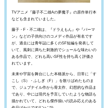
TVアニメ『藤子不二雄Aの夢魔子』の原作単行本
なども含まれていました。
藤子・F・不二雄は、『ドラえもん』や『パーマ
ン』などの子供向けのコメディ作品が有名です
が、過去には青年誌に多くのSF短編を発表して
いて、風刺に満ちた刺激的でシュールな味わいの
ある作品で、どれも高いSF性を持ち高く評価さ
れています。
未来や宇宙を舞台にした本格派から、日常に「す
こし（S）・ふしぎ（F）」を散りばめたものま
で、ジュブナイル作から骨太作、幻想的な作品ま
であり、中には現代を予言していたような物語も
描かれていて、どれも傑作揃いの読み応えのある
作品ばかりです(( ˘ω ˘ *))