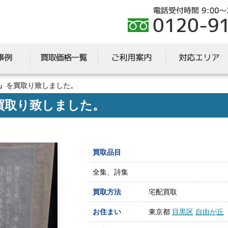
』を買取り致しました。
買取り致しました。
買取品目
全集、詩集
買取方法
宅配買取
お住まい
東京都
目黒区
自由が丘