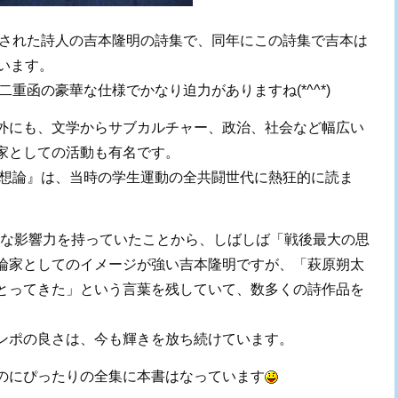
行された詩人の吉本隆明の詩集で、同年にこの詩集で吉本は
います。
二重函の豪華な仕様でかなり迫力がありますね(*^^*)
外にも、文学からサブカルチャー、政治、社会など幅広い
家としての活動も有名です。
幻想論』は、当時の学生運動の全共闘世代に熱狂的に読ま
。
倒的な影響力を持っていたことから、しばしば「戦後最大の思
論家としてのイメージが強い吉本隆明ですが、「萩原朔太
とってきた」という言葉を残していて、数多くの詩作品を
ンポの良さは、今も輝きを放ち続けています。
のにぴったりの全集に本書はなっています