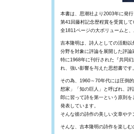
本書は、思潮社より2003年に発
第41回藤村記念歴程賞を受賞して
全1811ページの大ボリュームと、
吉本隆明は、詩人としての活動以
分野を対象に評論を展開した評論
特に1968年に刊行された『共同
れ、強い影響を与えた思想書です
その為、1960～70年代には圧
想家」「知の巨人」と呼ばれ、評
郎に習って詩を第一という原則を
発表しています。
そんな彼の詩作の美しい文章やテ
そんな、吉本隆明の詩作を楽しむ