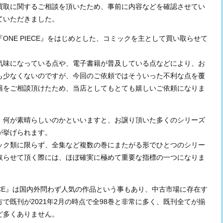
買取に関するご相談を頂いたため、事前に内容などを確認させてい
ていただきました。
ONE PIECE』をはじめとした、コミックを主として買い取らせて
気味になっている点や、電子書籍が普及している点などにより、お
も少なくないのですが、今回のご依頼ではそういった不利な点を覆
籍をご相談頂けたため、当店としてもとても嬉しいご依頼になりま
、何が素晴らしいのかといいますと、お譲り頂いた多くのシリーズ
が挙げられます。
ック類に限らず、全集など複数の巻にまたがる形でひとつのシリー
取らせて頂く際には、ほぼ確実に極めて重要な指標の一つになりま
IECE』は国内外問わず人気の作品という事もあり、中古市場に存在す
で既刊が2021年2月の時点で全98巻と非常に多く、既刊全てが揃
ど多くありません。