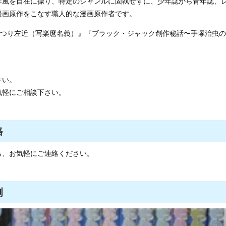
作風を自在に操り、特定のジャンルに固執せずに、少年誌から青年誌、
漫画原作をこなす職人的な漫画原作者です。
やつり左近（写楽麿名義）』『ブラック・ジャック創作秘話〜手塚治虫の
さい。
気軽にご相談下さい。
格
ら、お気軽にご連絡ください。
例