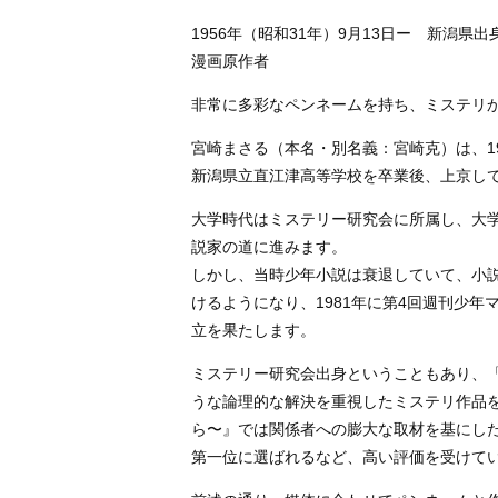
1956年（昭和31年）9月13日ー 新潟県出
漫画原作者
非常に多彩なペンネームを持ち、ミステリ
宮崎まさる（本名・別名義：宮崎克）は、1
新潟県立直江津高等学校を卒業後、上京し
大学時代はミステリー研究会に所属し、大学
説家の道に進みます。
しかし、当時少年小説は衰退していて、小
けるようになり、1981年に第4回週刊少
立を果たします。
ミステリー研究会出身ということもあり、
うな論理的な解決を重視したミステリ作品
ら〜』では関係者への膨大な取材を基にした
第一位に選ばれるなど、高い評価を受けて