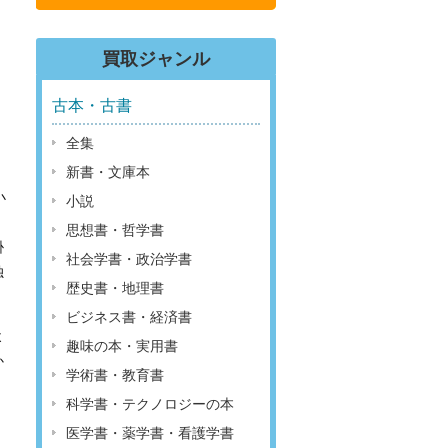
買取ジャンル
古本・古書
全集
新書・文庫本
小
小説
思想書・哲学書
掛
社会学書・政治学書
独
歴史書・地理書
ビジネス書・経済書
よ
趣味の本・実用書
か
学術書・教育書
科学書・テクノロジーの本
医学書・薬学書・看護学書