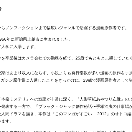
身
からノンフィクションまで幅広いジャンルで活躍する漫画原作者です。
956年に新潟県上越市に生まれました。
て大学に入学します。
を卒業後はカメラ会社での勤務を経て、25歳でもともと志望していた
説家はあまり収入にならず、小説よりも発行部数が多い漫画の原作を手
年マガジン原作賞に入選したことをきっかけに、29歳で漫画原作者として
「本格ミステリ」への造詣が非常に深く、『人形草紙あやつり左近』の
を発表する一方で、『ブラック・ジャック創作秘話〜手塚治虫の仕事場
人間ドラマを描き、本作は『このマンガがすごい！ 2012』のオトコ編
います。