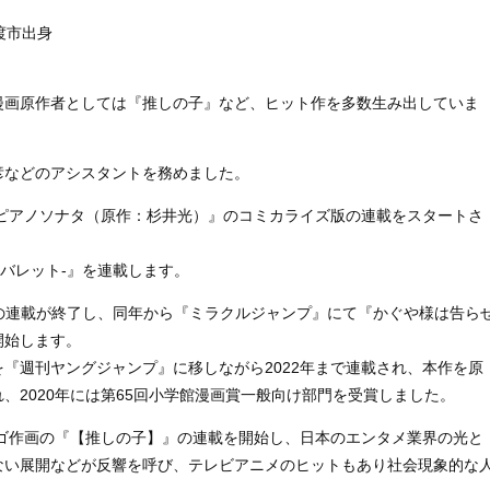
渡市出身
漫画原作者としては『推しの子』など、ヒット作を多数生み出していま
彦などのアシスタントを務めました。
らピアノソナタ（原作：杉井光）』のコミカライズ版の連載をスタートさ
ントバレット-』を連載します。
ト-』の連載が終了し、同年から『ミラクルジャンプ』にて『かぐや様は告ら
開始します。
『週刊ヤングジャンプ』に移しながら2022年まで連載され、本作を原
、2020年には第65回小学館漫画賞一般向け部門を受賞しました。
ンゴ作画の『【推しの子】』の連載を開始し、日本のエンタメ業界の光と
ない展開などが反響を呼び、テレビアニメのヒットもあり社会現象的な