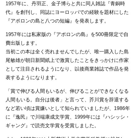
1957年に、丹羽正、金子博らと共に同人雑誌『青銅時
代』を創刊し、同誌にヨーロッパでの経験を題材にした
『アポロンの島と八つの短編』を発表します。
1957年には私家版の『アポロンの島』を500冊限定で自
費出版します。
当初この本は全く売れませんでしたが、唯一購入した島
尾敏雄が朝日新聞紙上で激賞したことをきっかけに作家
として注目されるようになり、以後商業雑誌で作品を発
表するようになります。
「賞で伸びる人間もいるが、伸びることができなくなる
人間もいる。自分は後者」と言って、芥川賞を辞退する
など若い頃は賞嫌いとして知られていましたが、1986年
に『逸民』で川端康成文学賞、1999年には『ハシッシ・
ギャング』で読売文学賞を受賞しました。