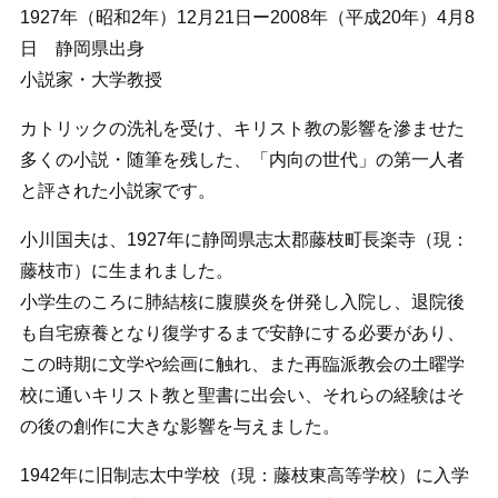
1927年（昭和2年）12月21日ー2008年（平成20年）4月8
日 静岡県出身
小説家・大学教授
カトリックの洗礼を受け、キリスト教の影響を滲ませた
多くの小説・随筆を残した、「内向の世代」の第一人者
と評された小説家です。
小川国夫は、1927年に静岡県志太郡藤枝町長楽寺（現：
藤枝市）に生まれました。
小学生のころに肺結核に腹膜炎を併発し入院し、退院後
も自宅療養となり復学するまで安静にする必要があり、
この時期に文学や絵画に触れ、また再臨派教会の土曜学
校に通いキリスト教と聖書に出会い、それらの経験はそ
の後の創作に大きな影響を与えました。
1942年に旧制志太中学校（現：藤枝東高等学校）に入学