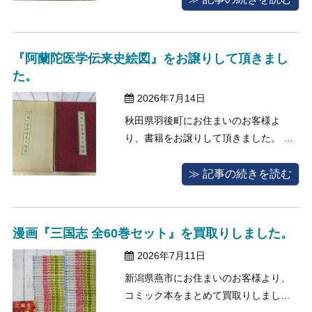
えていた書籍が、大きくなって読まず
に本棚に眠っていてもったいないと感
じるようになり、読んでもらえる人の
『阿蘭陀医学伝来史絵図』をお譲りして頂きまし
手に渡って欲しいと当店へご相談をく
た。
ださい ...
2026年7月14日
秋田県羽後町にお住まいのお客様よ
り、書籍をお譲りして頂きました。 今
回ご依頼をくださったお客様は、SNS
で見た「本の手放し方」に関する投稿
≫ 記事の続きを読む
をきっかけに、思い切って蔵書の整理
を決心して、いつか読むだろうと考え
てずっと保管していた書籍を売却した
漫画『三国志 全60巻セット』を買取りしました。
いと、当店へご相談くださいました。
2026年7月11日
査定 ...
新潟県燕市にお住まいのお客様より、
コミック本をまとめて買取りしまし