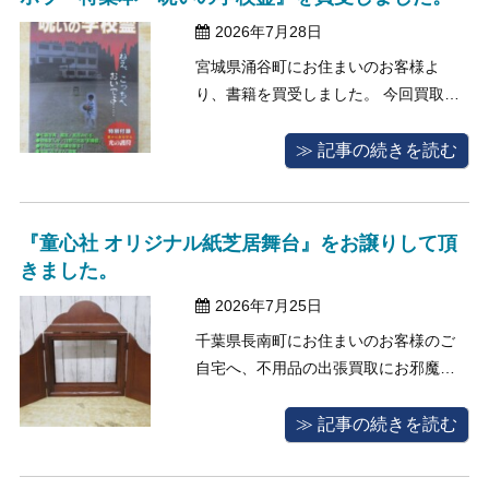
した。 買い取りを希望された書籍は、
2026年7月28日
模型や ...
宮城県涌谷町にお住まいのお客様よ
り、書籍を買受しました。 今回買取査
定のご依頼をくださったお客様は、お
引越しを機に身の回りの整理をされ
≫ 記事の続きを読む
て、その際に出てきた不要な書籍をま
とめて買い取って欲しいと、当店へお
問い合わせをくださいました。 お引越
『童心社 オリジナル紙芝居舞台』をお譲りして頂
しの荷造りと一緒に、書籍を段ボール
きました。
に入れて ...
2026年7月25日
千葉県長南町にお住まいのお客様のご
自宅へ、不用品の出張買取にお邪魔し
ました。 今回の買取査定のご依頼者様
は、ご自身の身の回りの整理を進めて
≫ 記事の続きを読む
いる方で、「自分が元気なうちに書籍
など不用になったものを整理して、大