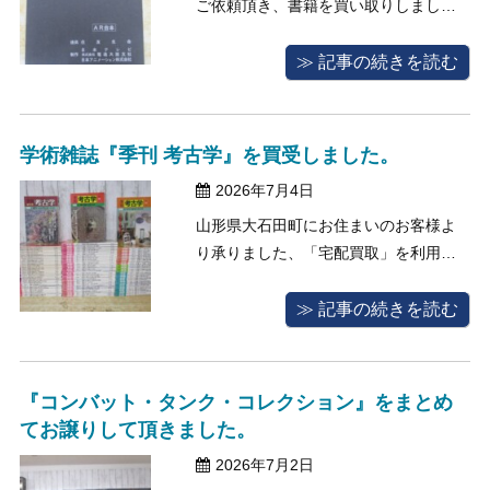
ご依頼頂き、書籍を買い取りしまし
た。 今回のお客様は、長年大切に保管
されていたアニメ関連資料の整理をさ
≫ 記事の続きを読む
れており、ネットでみつばち書店を見
つけてご連絡をくださいました。 「専
門的な品なので買い取ってもらえるか
学術雑誌『季刊 考古学』を買受しました。
不安」とお問い合わせのメールには書
2026年7月4日
かれて ...
山形県大石田町にお住まいのお客様よ
り承りました、「宅配買取」を利用し
た買取事例をご紹介します。 今回買取
査定のご依頼をくださいましたお客様
≫ 記事の続きを読む
は、長年にわたって収集されてきた考
古学関連の学術雑誌の整理のため、当
店へお問い合わせをくださいました。
『コンバット・タンク・コレクション』をまとめ
お客様は、ご退職を機に書斎を整理さ
てお譲りして頂きました。
れて ...
2026年7月2日