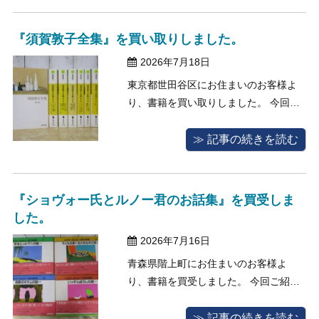
もったいないので、買取が可能なもの
があるか調べて欲しいと当店へご相談
『須賀敦子全集』を買い取りしました。
をくださいました。 お問い合わせのメ
2026年7月18日
ールに ...
東京都世田谷区にお住まいのお客様よ
り、書籍を買い取りしました。 今回買
取査定のご依頼をくださいましたお客
様は、近くご転居を予定されていて、
≫ 記事の続きを読む
新しいお住まいに持っていく本と手放
す本を選り分けている最中で、大切に
読み継いでこられた文庫本のコレクシ
『ショヴォー氏とルノー君のお話集』を買受しま
ョンを買い取ってほしいと当店へお問
した。
い合わ ...
2026年7月16日
青森県階上町にお住まいのお客様よ
り、書籍を買受しました。 今回ご紹介
する買取事例は、絵本・児童書の買取
のご相談です。 過去にお子様に買い与
≫ 記事の続きを読む