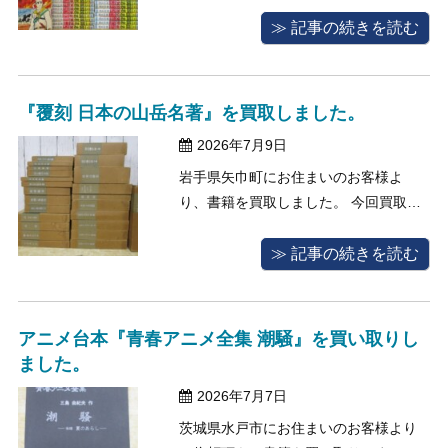
た。 今回買取査定のご依頼をください
ましたお客様はとても漫画がお好きな
≫ 記事の続きを読む
方で、長年かけて集めてきた漫画本の
コレクションの一部を譲りたいと、当
店へお問い合わせくださいました。 送
『覆刻 日本の山岳名著』を買取しました。
って頂いた漫画本は、全ての作品が全
2026年7月9日
巻しっ ...
岩手県矢巾町にお住まいのお客様よ
り、書籍を買取しました。 今回買取査
定のご依頼をくださいましたお客様
は、ご自宅の模様替えで新しく購入し
≫ 記事の続きを読む
た家具のスペースを確保するため、本
棚を減らすことを決断して当店へお問
い合わせをくださいました。 長年大事
アニメ台本『青春アニメ全集 潮騒』を買い取りし
にしてきた蔵書の中から、読まなくな
ました。
って久し ...
2026年7月7日
茨城県水戸市にお住まいのお客様より