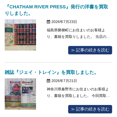
切にしてくれる人に引き継ぎたい」
『CHATHAM RIVER PRESS』発行の洋書を買取
と、当店にお声がけしてくださいまし
りしました。
た。 売 ...
2026年7月23日
福島県磐梯町にお住まいのお客様よ
り、書籍を買取りしました。 当店のホ
ームページをご覧になっている方は、
読み終わった本をどうしようか悩まれ
≫ 記事の続きを読む
ている方が多いと思います。いつのま
にか数が増えて場所を取ってしまっ
て、いざ処分しようにもどうすればい
雑誌『ジェイ・トレイン』を買取しました。
いかお困りの方も多いはずです。 今回
2026年7月21日
ご相談を ...
神奈川県秦野市にお住まいのお客様よ
り、書籍を買取しました。 今回買取査
定のご依頼をくださいましたお客様
は、過去に買い集めていた雑誌の処分
≫ 記事の続きを読む
を考えていて、ただ捨ててしまうのは