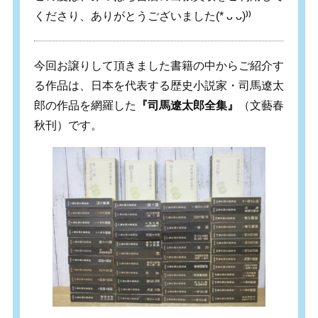
くださり、ありがとうございました
(*
ᴗ
ᴗ
)⁾⁾
今回お譲りして頂きました書籍の中からご紹介す
る作品は、日本を代表する歴史小説家・司馬遼太
郎の作品を網羅した
『司馬遼太郎全集』
（文藝春
秋刊）です。