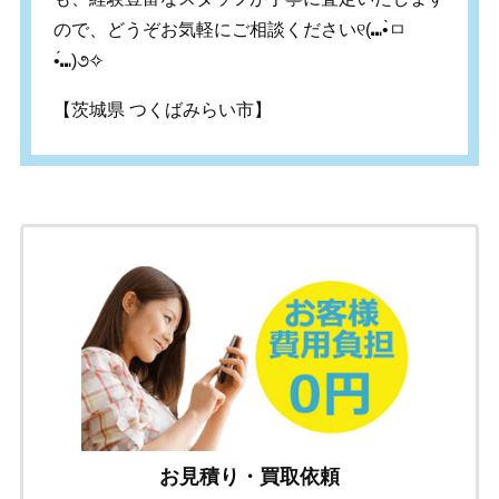
ので、どうぞお気軽にご相談ください୧(⑉•̀ㅁ
•́⑉)૭✧
【茨城県 つくばみらい市】
お見積り・買取依頼