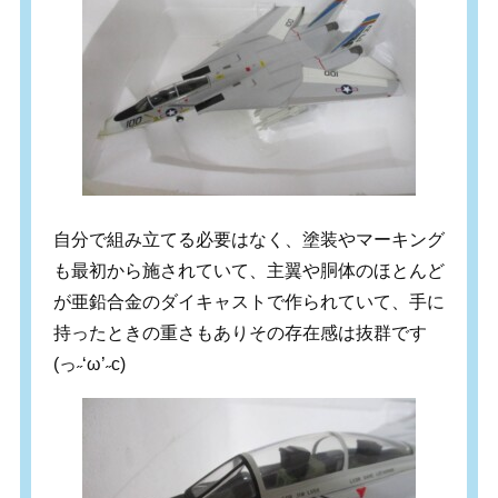
自分で組み立てる必要はなく、塗装やマーキング
も最初から施されていて、主翼や胴体のほとんど
が亜鉛合金のダイキャストで作られていて、手に
持ったときの重さもありその存在感は抜群です
(
っ
˶
‘ω’
˶
c)