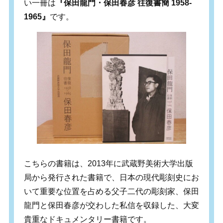
い一冊は
『保田龍門・保田春彦 往復書簡 1958-
1965』
です。
こちらの書籍は、2013年に武蔵野美術大学出版
局から発行された書籍で、日本の現代彫刻史にお
いて重要な位置を占める父子二代の彫刻家、保田
龍門と保田春彦が交わした私信を収録した、大変
貴重なドキュメンタリー書籍です。