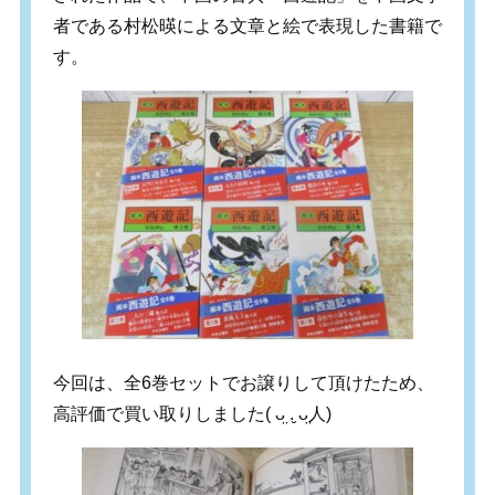
者である村松暎による文章と絵で表現した書籍で
す。
今回は、全6巻セットでお譲りして頂けたため、
高評価で買い取りしました( ᴗ̤ .̮ ᴗ̤人)